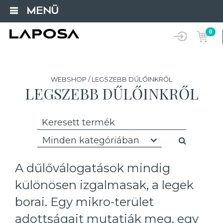
MENÜ
0
WEBSHOP / LEGSZEBB DŰLŐINKRŐL
LEGSZEBB DŰLŐINKRŐL
Minden kategóriában
A dűlőválogatások mindig
különösen izgalmasak, a legek
borai. Egy mikro-terület
adottságait mutatják meg, egy