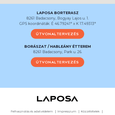
LAPOSA BORTERASZ
8261 Badacsony, Bogyay Lajos u. 1.
GPS koordináták: É 46.79241° x K 17.49313°
ÚTVONALTERVEZÉS
BORÁSZAT / HABLEÁNY ÉTTEREM
8261 Badacsony, Park u. 26.
ÚTVONALTERVEZÉS
Felhasználás és adatvédelem
Impresszum
Közzétételek