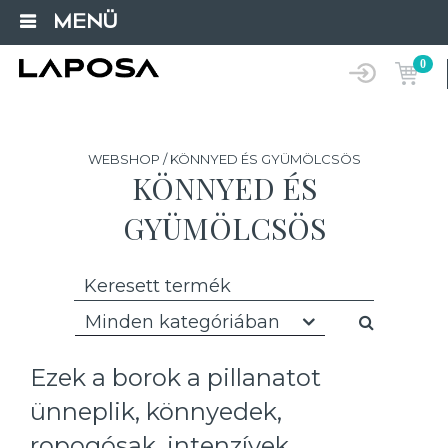
MENÜ
0
WEBSHOP / KÖNNYED ÉS GYÜMÖLCSÖS
KÖNNYED ÉS
GYÜMÖLCSÖS
Minden kategóriában
Ezek a borok a pillanatot
ünneplik, könnyedek,
ropogósak, intenzívek.