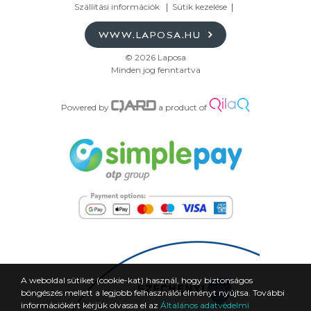
Szállítási információk
Sütik kezelése
WWW.LAPOSA.HU
© 2026 Laposa
Minden jog fenntartva
Powered by
a product of
A weboldal sütiket (cookie-kat) használ, hogy biztonságos
böngészés mellett a legjobb felhasználói élményt nyújtsa. További
információkért kérjük olvassa el az
Általános adatvédelmi