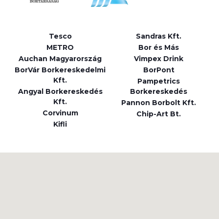
Tesco
Sandras Kft.
METRO
Bor és Más
Auchan Magyarország
Vimpex Drink
BorVár Borkereskedelmi
BorPont
Kft.
Pampetrics
Angyal Borkereskedés
Borkereskedés
Kft.
Pannon Borbolt Kft.
Corvinum
Chip-Art Bt.
Kifli