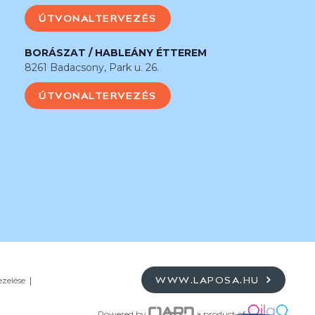
ÚTVONALTERVEZÉS
BORÁSZAT / HABLEÁNY ÉTTEREM
8261 Badacsony, Park u. 26.
ÚTVONALTERVEZÉS
ezelése
WWW.LAPOSA.HU
Powered by
a product of