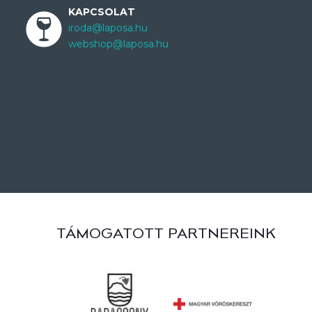
KAPCSOLAT
iroda@laposa.hu
webshop@laposa.hu
TÁMOGATOTT PARTNEREINK