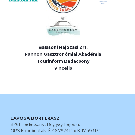
Balatoni Hajózási Zrt.
Pannon Gasztronómiai Akadémia
Tourinform Badacsony
Vincells
LAPOSA BORTERASZ
8261 Badacsony, Bogyay Lajos u. 1.
GPS koordináták: É 46.79241° x K 17.49313°