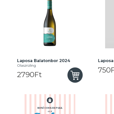
Laposa Balatonbor 2024
Laposa 
Olaszrizling
750F
2790Ft