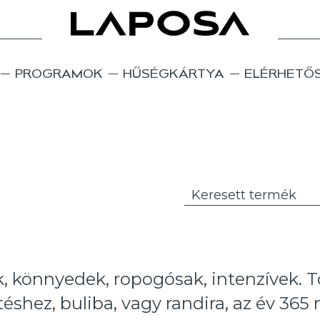
PROGRAMOK
HŰSÉGKÁRTYA
ELÉRHETŐ
k, könnyedek, ropogósak, intenzívek. T
téshez, buliba, vagy randira, az év 365