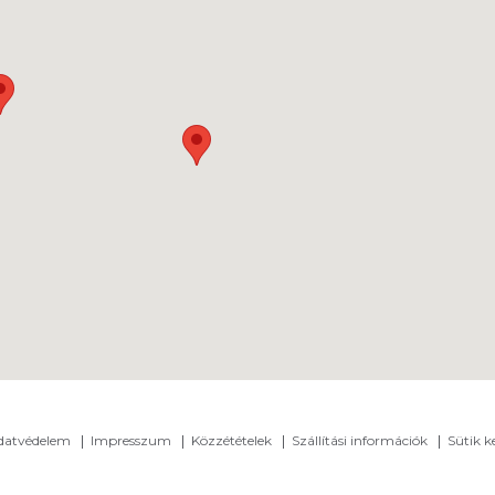
adatvédelem
Impresszum
Közzétételek
Szállítási információk
Sütik k