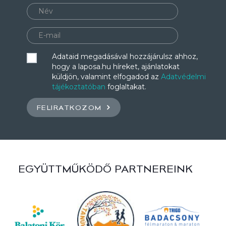
Adataid megadásával hozzájárulsz ahhoz,
hogy a laposa.hu híreket, ajánlatokat
küldjön, valamint elfogadod az
Adatvédelmi
tájékoztatóban
foglaltakat.
FELIRATKOZOM
EGYÜTTMŰKÖDŐ PARTNEREINK