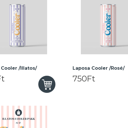
Cooler /Illatos/
Laposa Cooler /Rosé/
t
750Ft