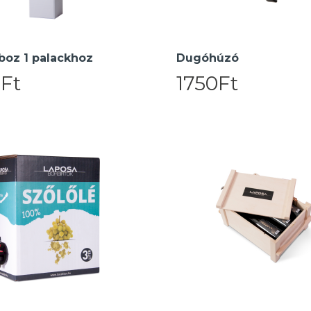
boz 1 palackhoz
Dugóhúzó
Ft
1750Ft