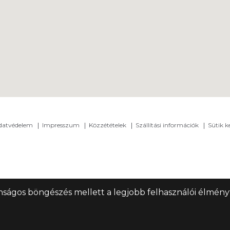
adatvédelem
Impresszum
Közzétételek
Szállítási információk
Sütik k
nságos böngészés mellett a legjobb felhasználói élményt