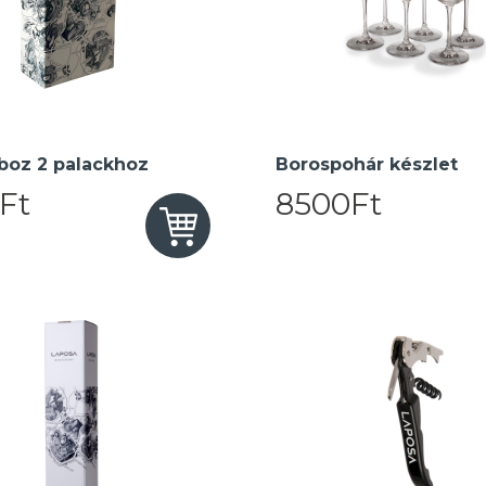
boz 2 palackhoz
Borospohár készlet
Ft
8500Ft