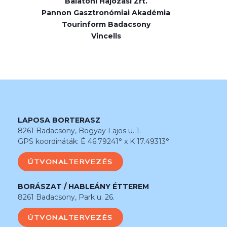
Balatoni Hajózási Zrt.
Pannon Gasztronómiai Akadémia
Tourinform Badacsony
Vincells
LAPOSA BORTERASZ
8261 Badacsony, Bogyay Lajos u. 1.
GPS koordináták: É 46.79241° x K 17.49313°
ÚTVONALTERVEZÉS
BORÁSZAT / HABLEÁNY ÉTTEREM
8261 Badacsony, Park u. 26.
ÚTVONALTERVEZÉS