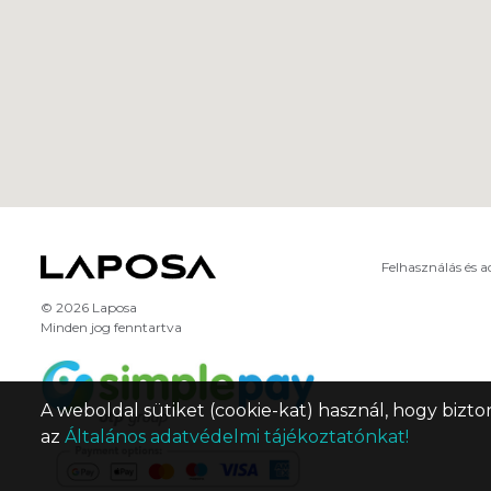
Felhasználás és 
© 2026 Laposa
Minden jog fenntartva
A weboldal sütiket (cookie-kat) használ, hogy bizto
az
Általános adatvédelmi tájékoztatónkat!