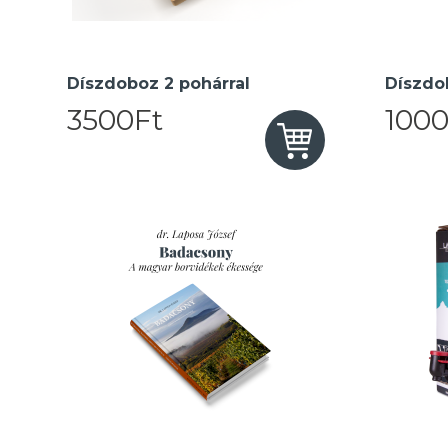
Díszdoboz 2 pohárral
Díszdo
3500Ft
1000