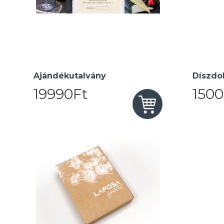
Ajándékutalvány
Díszdo
19990Ft
1500