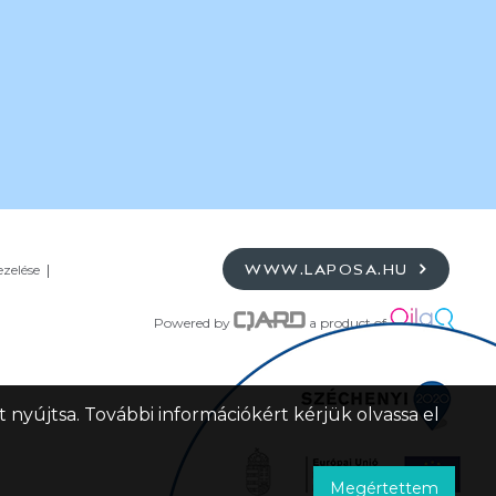
ezelése
WWW.LAPOSA.HU
Powered by
a product of
 nyújtsa. További információkért kérjük olvassa el
Megértettem