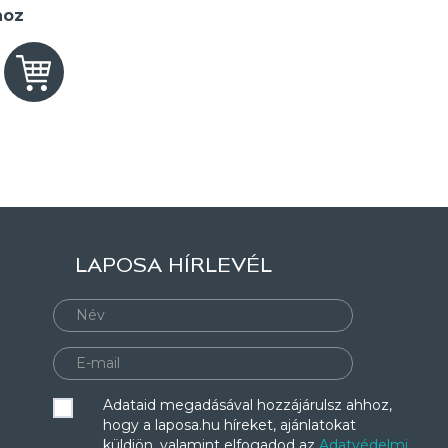
hoz
LAPOSA HÍRLEVÉL
Adataid megadásával hozzájárulsz ahhoz,
hogy a laposa.hu híreket, ajánlatokat
küldjön, valamint elfogadod az
Adatvédelmi