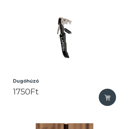
Dugóhúzó
1750Ft