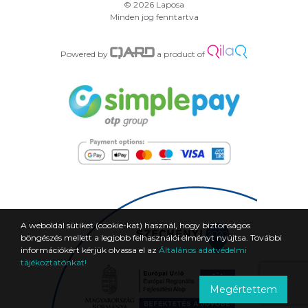
© 2026 Laposa
Minden jog fenntartva
Powered by
a product of
A weboldal sütiket (cookie-kat) használ, hogy biztonságos
böngészés mellett a legjobb felhasználói élményt nyújtsa. További
információkért kérjük olvassa el az
Általános adatvédelmi
tájékoztatónkat!
Megértettem