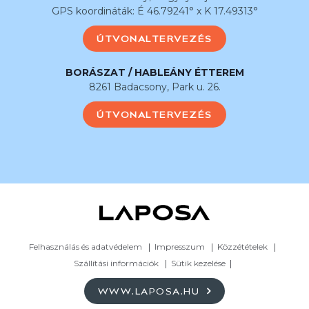
GPS koordináták: É 46.79241° x K 17.49313°
ÚTVONALTERVEZÉS
BORÁSZAT / HABLEÁNY ÉTTEREM
8261 Badacsony, Park u. 26.
ÚTVONALTERVEZÉS
Felhasználás és adatvédelem
Impresszum
Közzétételek
Szállítási információk
Sütik kezelése
WWW.LAPOSA.HU