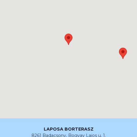
LAPOSA BORTERASZ
8261 Badacsony, Bogyay Lajos u. 1.