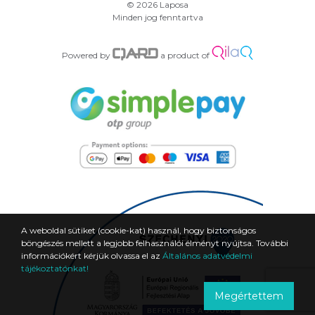
© 2026 Laposa
Minden jog fenntartva
Powered by
a product of
A weboldal sütiket (cookie-kat) használ, hogy biztonságos
böngészés mellett a legjobb felhasználói élményt nyújtsa. További
információkért kérjük olvassa el az
Általános adatvédelmi
tájékoztatónkat!
Megértettem