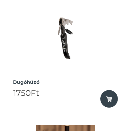
Dugóhúzó
1750Ft