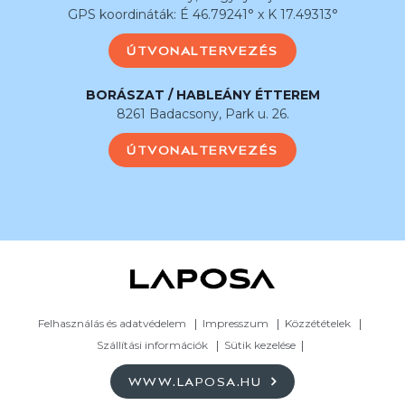
GPS koordináták: É 46.79241° x K 17.49313°
ÚTVONALTERVEZÉS
BORÁSZAT / HABLEÁNY ÉTTEREM
8261 Badacsony, Park u. 26.
ÚTVONALTERVEZÉS
Felhasználás és adatvédelem
Impresszum
Közzétételek
Szállítási információk
Sütik kezelése
WWW.LAPOSA.HU