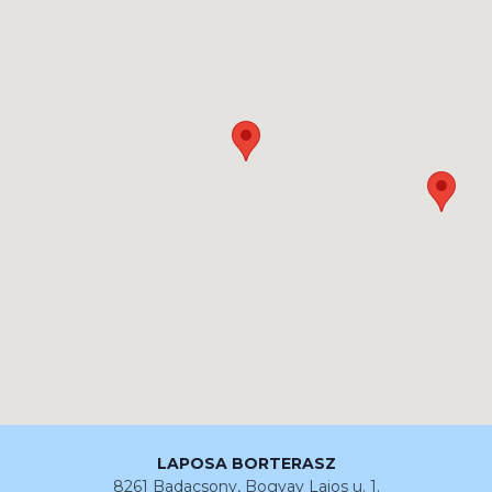
LAPOSA BORTERASZ
8261 Badacsony, Bogyay Lajos u. 1.