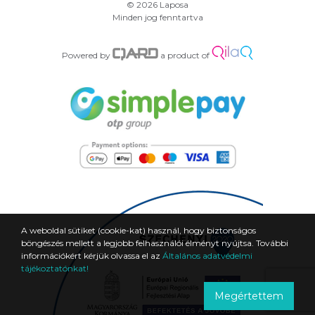
© 2026 Laposa
Minden jog fenntartva
Powered by
a product of
A weboldal sütiket (cookie-kat) használ, hogy biztonságos
böngészés mellett a legjobb felhasználói élményt nyújtsa. További
információkért kérjük olvassa el az
Általános adatvédelmi
tájékoztatónkat!
Megértettem