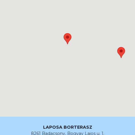
LAPOSA BORTERASZ
8261 Badacsony, Bogyay Lajos u. 1.