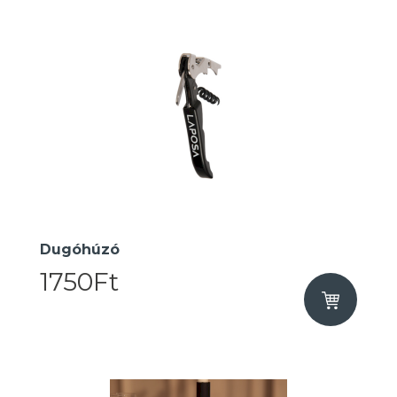
Dugóhúzó
1750Ft