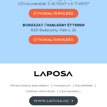
GPS koordináták: É 46.79241° x K 17.49313°
ÚTVONALTERVEZÉS
BORÁSZAT / HABLEÁNY ÉTTEREM
8261 Badacsony, Park u. 26.
ÚTVONALTERVEZÉS
Felhasználás és adatvédelem
Impresszum
Közzétételek
Szállítási információk
Sütik kezelése
WWW.LAPOSA.HU