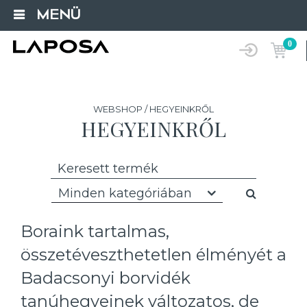
MENÜ
0
WEBSHOP / HEGYEINKRŐL
HEGYEINKRŐL
Minden kategóriában
Boraink tartalmas,
összetéveszthetetlen élményét a
Badacsonyi borvidék
tanúhegyeinek változatos, de