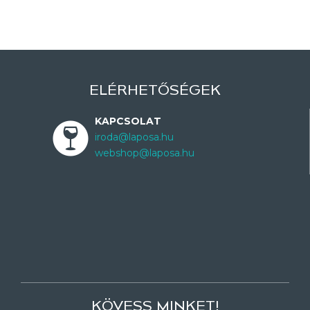
ELÉRHETŐSÉGEK
KAPCSOLAT
iroda@laposa.hu
webshop@laposa.hu
KÖVESS MINKET!