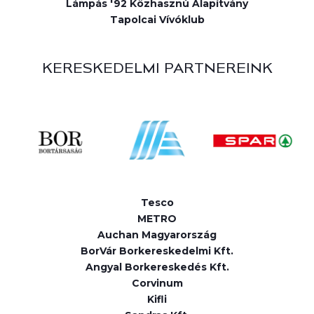
Lámpás '92 Közhasznú Alapítvány
Tapolcai Vívóklub
KERESKEDELMI PARTNEREINK
Tesco
METRO
Auchan Magyarország
BorVár Borkereskedelmi Kft.
Angyal Borkereskedés Kft.
Corvinum
Kifli