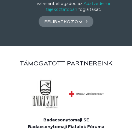
valamint elfogadod az
Adatvédelmi
tájékoztatóban
foglaltakat.
FELIRATKOZOM
TÁMOGATOTT PARTNEREINK
Badacsonytomaji SE
Badacsonytomaji Fiatalok Fóruma