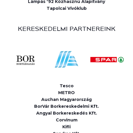
Lámpás '92 Közhasznú Alapítvány
Tapolcai Vívóklub
KERESKEDELMI PARTNEREINK
Tesco
METRO
Auchan Magyarország
BorVár Borkereskedelmi Kft.
Angyal Borkereskedés Kft.
Corvinum
Kifli