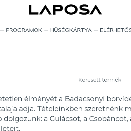
PROGRAMOK
HŰSÉGKÁRTYA
ELÉRHETŐ
etetlen élményét a Badacsonyi borvid
talaja adja. Tételeinkben szeretnénk 
 dolgozunk: a Gulácsot, a Csobáncot,
eteit.