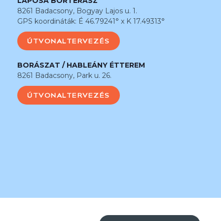
LAPOSA BORTERASZ
8261 Badacsony, Bogyay Lajos u. 1.
GPS koordináták: É 46.79241° x K 17.49313°
ÚTVONALTERVEZÉS
BORÁSZAT / HABLEÁNY ÉTTEREM
8261 Badacsony, Park u. 26.
ÚTVONALTERVEZÉS