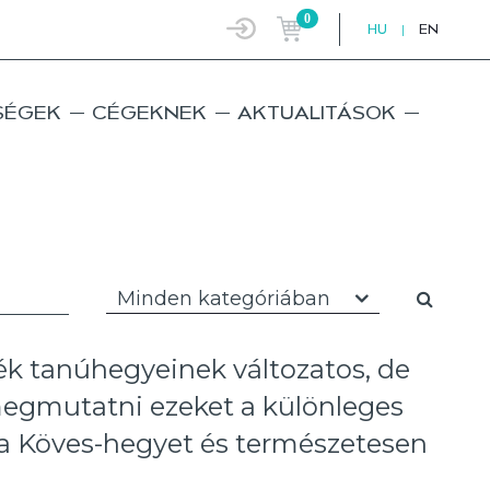
0
HU
|
EN
SÉGEK
CÉGEKNEK
AKTUALITÁSOK
Minden kategóriában
ék tanúhegyeinek változatos, de
megmutatni ezeket a különleges
 a Köves-hegyet és természetesen