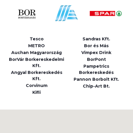
Tesco
Sandras Kft.
METRO
Bor és Más
Auchan Magyarország
Vimpex Drink
BorVár Borkereskedelmi
BorPont
Kft.
Pampetrics
Angyal Borkereskedés
Borkereskedés
Kft.
Pannon Borbolt Kft.
Corvinum
Chip-Art Bt.
Kifli