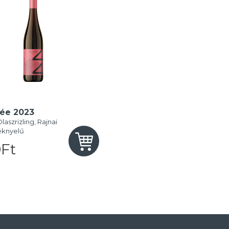
ée 2023
laszrizling, Rajnai
Kéknyelű
Ft