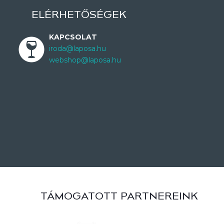
ELÉRHETŐSÉGEK
KAPCSOLAT
iroda@laposa.hu
webshop@laposa.hu
TÁMOGATOTT PARTNEREINK