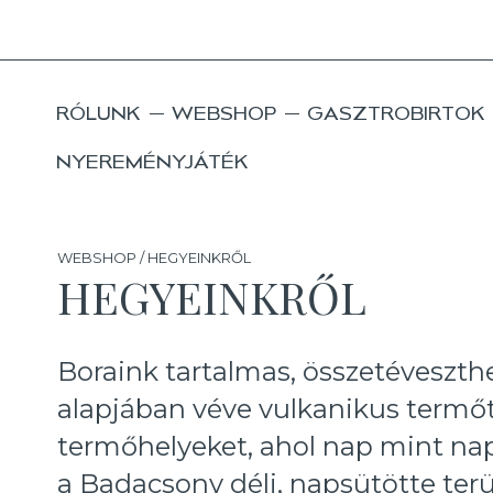
RÓLUNK
WEBSHOP
GASZTROBIRTOK
NYEREMÉNYJÁTÉK
WEBSHOP / HEGYEINKRŐL
HEGYEINKRŐL
Boraink tartalmas, összetéveszth
alapjában véve vulkanikus termő
termőhelyeket, ahol nap mint nap
a Badacsony déli, napsütötte terül