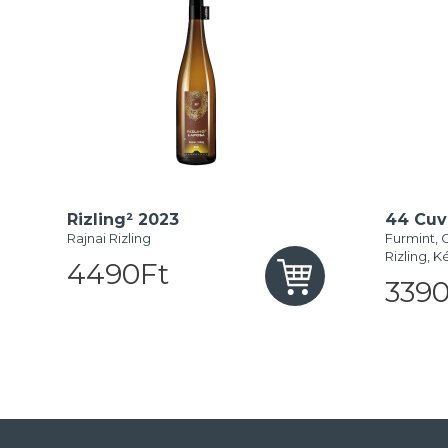
Rizling² 2023
44 Cuv
Rajnai Rizling
Furmint, O
Rizling, 
4490Ft
3390