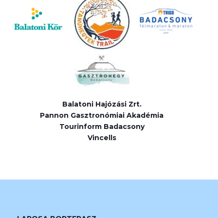
Balatoni Hajózási Zrt.
Pannon Gasztronómiai Akadémia
Tourinform Badacsony
Vincells