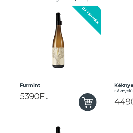
ÚJ TERMÉK
Furmint
Kéknye
Kéknyelű
5390Ft
449