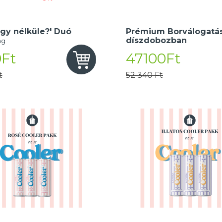
gy nélküle?' Duó
Prémium Borválogatás
díszdobozban
ng
Ft
47100Ft
t
52 340 Ft