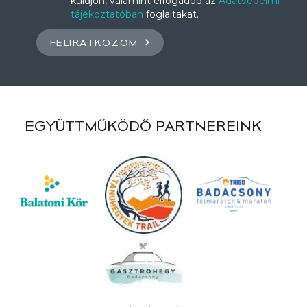
küldjön, valamint elfogadod az
Adatvédelmi
tájékoztatóban
foglaltakat.
FELIRATKOZOM
EGYÜTTMŰKÖDŐ PARTNEREINK