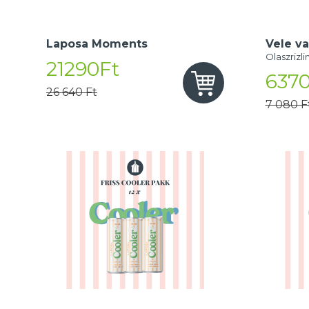
Laposa Moments
Vele va
Olaszrizli
21290Ft
6370
26 640 Ft
7 080 F