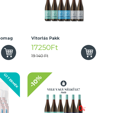
somag
Vitorlás Pakk
17250Ft
19 140 Ft
ÚJ TERMÉK
-10%