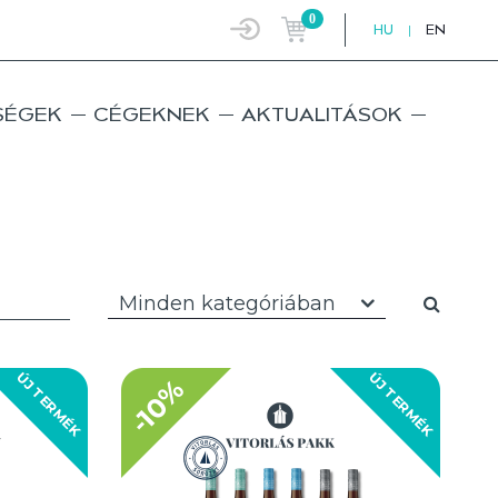
0
HU
|
EN
SÉGEK
CÉGEKNEK
AKTUALITÁSOK
Minden kategóriában
ÚJ TERMÉK
ÚJ TERMÉK
-10%