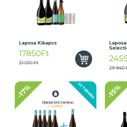
Laposa Kikapcs
Laposa
Select
17850Ft
245
21 010 Ft
29 940 
ÚJ TERMÉK
-17%
-15%