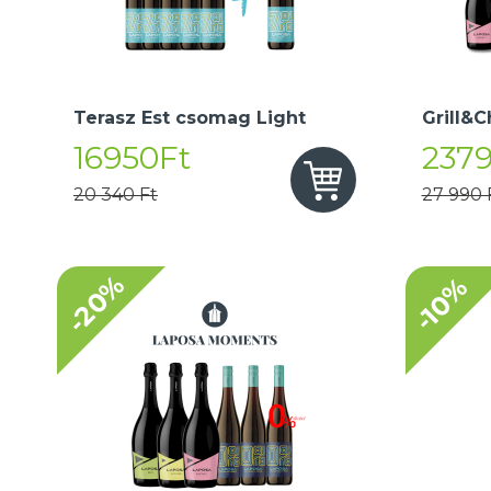
Terasz Est csomag Light
Grill&C
16950Ft
237
20 340 Ft
27 990 
-20%
-10%