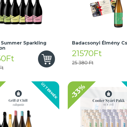
 Summer Sparkling
Badacsonyi Élmény C
ion
21570Ft
50Ft
25 380 Ft
Ft
ÚJ TERMÉK
-33%