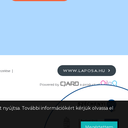
ezelése
WWW.LAPOSA.HU
Powered by
a product of
 nyújtsa. További információkért kérjük olvassa el
Megértettem