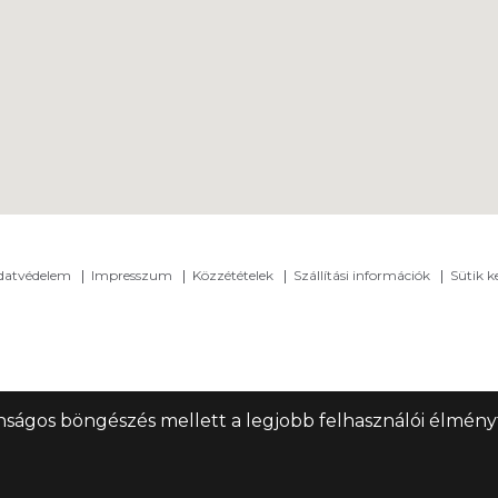
adatvédelem
Impresszum
Közzétételek
Szállítási információk
Sütik k
nságos böngészés mellett a legjobb felhasználói élményt