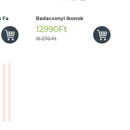
 Fa
Badacsonyi Ikonok
12990Ft
15 270 Ft