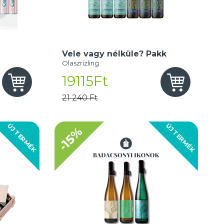
Vele vagy nélküle? Pakk
Olaszrizling
19115Ft
21 240 Ft
ÚJ TERMÉK
ÚJ TERMÉK
-15%