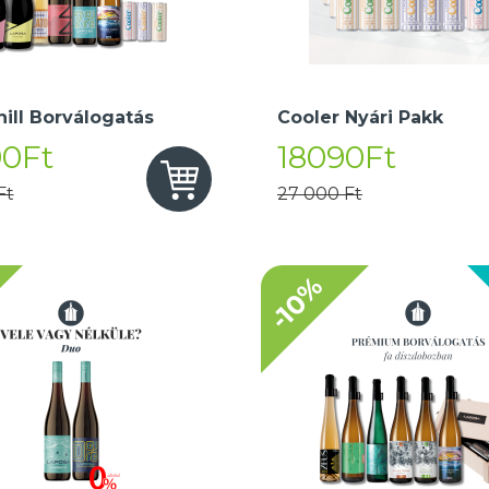
hill Borválogatás
Cooler Nyári Pakk
90Ft
18090Ft
Ft
27 000 Ft
-10%