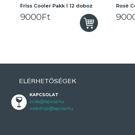
Friss Cooler Pakk I 12 doboz
Rosé Co
9000Ft
900
ELÉRHETŐSÉGEK
KAPCSOLAT
iroda@laposa.hu
webshop@laposa.hu