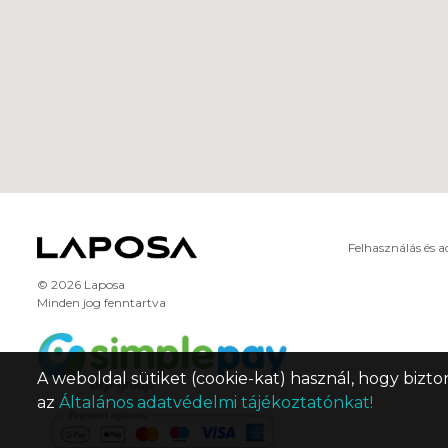
Felhasználás és 
© 2026 Laposa
Minden jog fenntartva
A weboldal sütiket (cookie-kat) használ, hogy bizto
az
Általános adatvédelmi tájékoztatónkat!