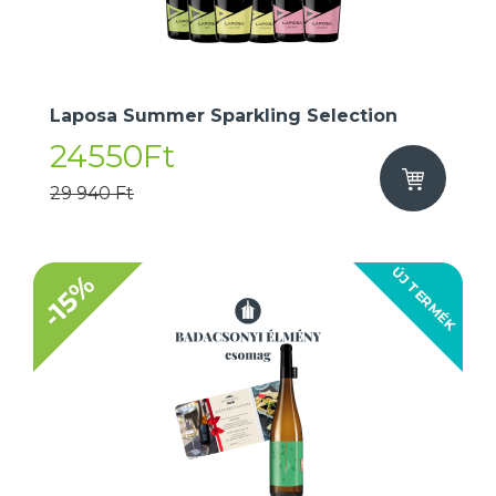
Laposa Summer Sparkling Selection
24550Ft
29 940 Ft
ÚJ TERMÉK
-15%