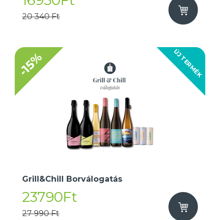
16950Ft
20 340 Ft
ÚJ TERMÉK
-15%
Grill&Chill Borválogatás
23790Ft
27 990 Ft