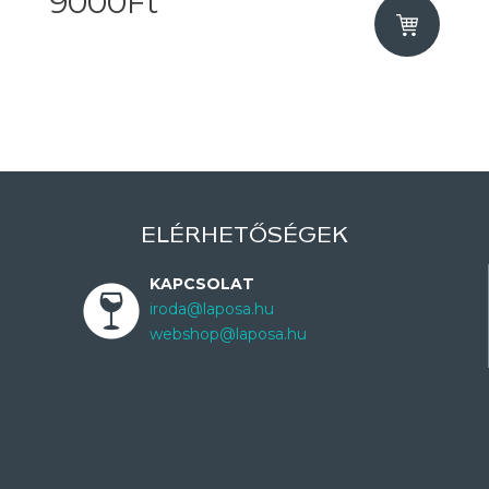
9000Ft
ELÉRHETŐSÉGEK
KAPCSOLAT
iroda@laposa.hu
webshop@laposa.hu