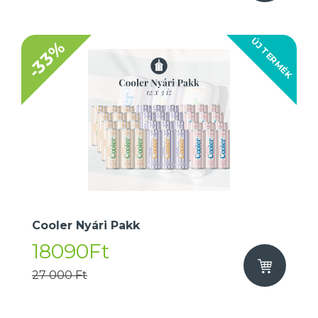
ÚJ TERMÉK
-33%
Cooler Nyári Pakk
18090Ft
27 000 Ft