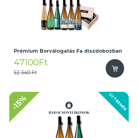
Prémium Borválogatás Fa díszdobozban
47100Ft
52 340 Ft
ÚJ TERMÉK
-15%