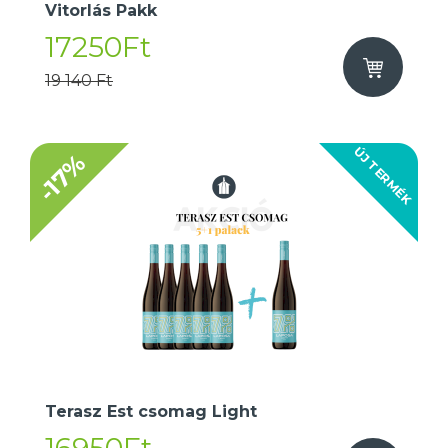
Vitorlás Pakk
17250Ft
19 140 Ft
ÚJ TERMÉK
-17%
Terasz Est csomag Light