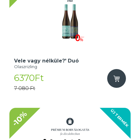
Vele vagy nélküle?' Duó
Olaszrizling
6370Ft
7 080 Ft
ÚJ TERMÉK
-10%