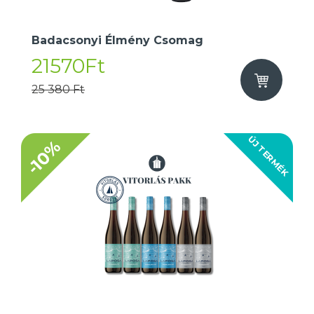
Badacsonyi Élmény Csomag
21570Ft
25 380 Ft
ÚJ TERMÉK
-10%