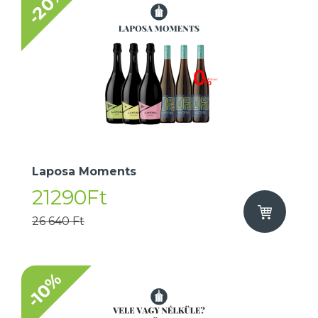
-20%
Laposa Moments
21290Ft
26 640 Ft
-10%