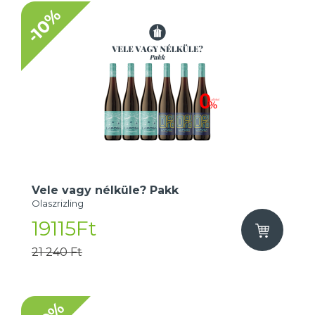
-10%
Vele vagy nélküle? Pakk
Olaszrizling
19115Ft
21 240 Ft