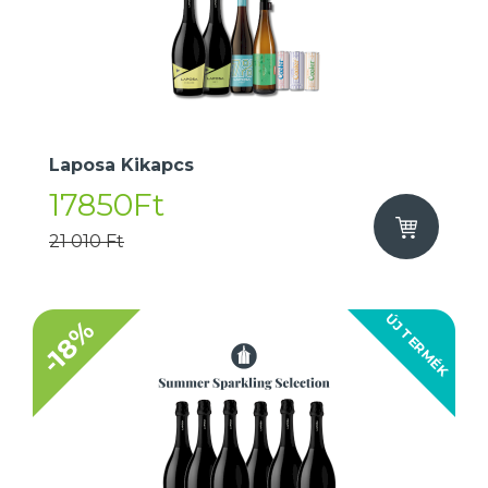
Laposa Kikapcs
17850Ft
21 010 Ft
ÚJ TERMÉK
-18%