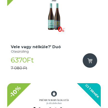
Vele vagy nélküle?' Duó
Olaszrizling
6370Ft
7 080 Ft
ÚJ TERMÉK
-10%