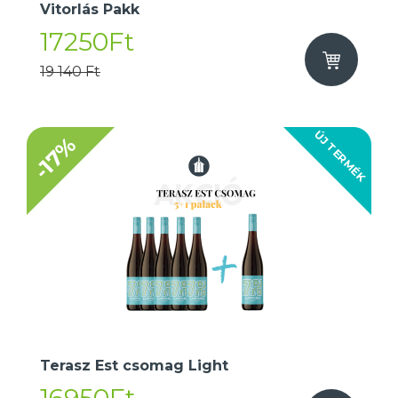
Vitorlás Pakk
17250Ft
19 140 Ft
ÚJ TERMÉK
-17%
Terasz Est csomag Light