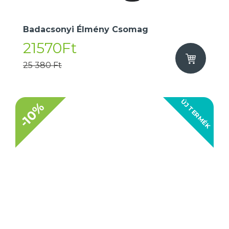
Badacsonyi Élmény Csomag
21570Ft
25 380 Ft
ÚJ TERMÉK
-10%