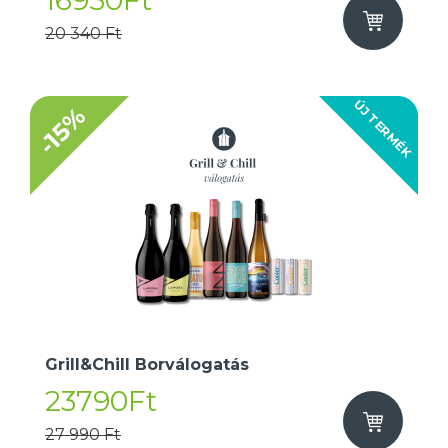
16950Ft
20 340 Ft
ÚJ TERMÉK
-15%
Grill&Chill Borválogatás
23790Ft
27 990 Ft