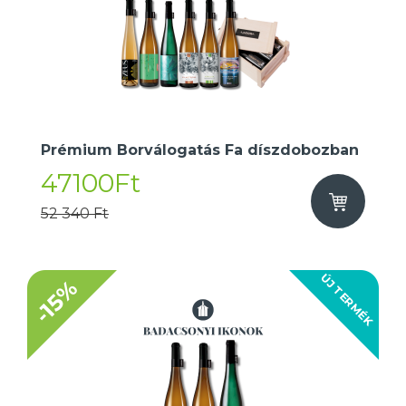
Prémium Borválogatás Fa díszdobozban
47100Ft
52 340 Ft
ÚJ TERMÉK
-15%