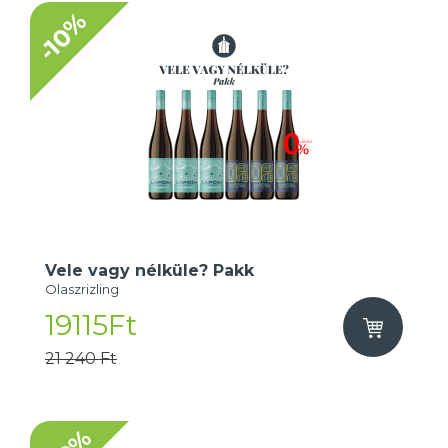
-10%
Vele vagy nélküle? Pakk
Olaszrizling
19115Ft
21 240 Ft