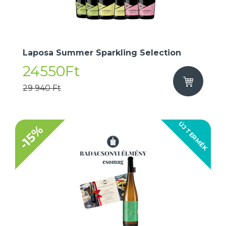
Laposa Summer Sparkling Selection
24550Ft
29 940 Ft
ÚJ TERMÉK
-15%