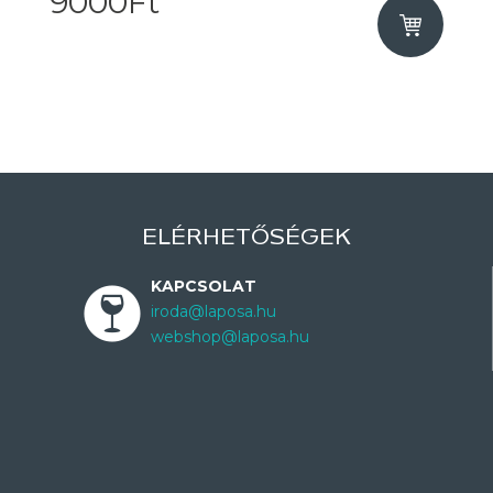
9000Ft
ELÉRHETŐSÉGEK
KAPCSOLAT
iroda@laposa.hu
webshop@laposa.hu