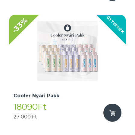
ÚJ TERMÉK
-33%
Cooler Nyári Pakk
18090Ft
27 000 Ft