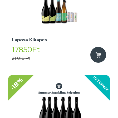
Laposa Kikapcs
17850Ft
21 010 Ft
ÚJ TERMÉK
-18%