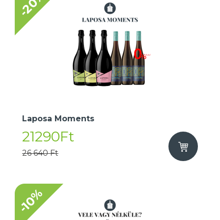
-20%
Laposa Moments
21290Ft
26 640 Ft
-10%