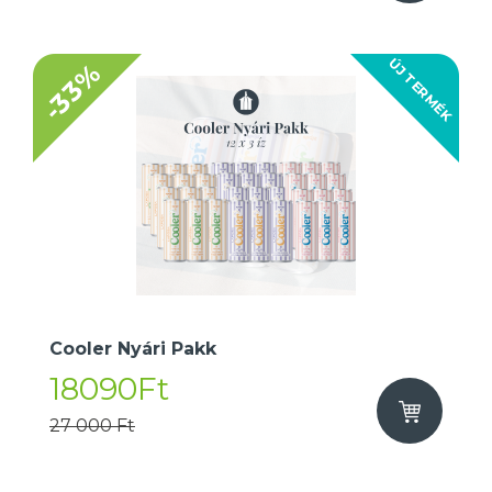
ÚJ TERMÉK
-33%
Cooler Nyári Pakk
18090Ft
27 000 Ft