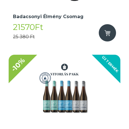
Badacsonyi Élmény Csomag
21570Ft
25 380 Ft
ÚJ TERMÉK
-10%