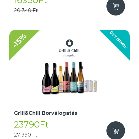
16950Ft
20 340 Ft
ÚJ TERMÉK
-15%
Grill&Chill Borválogatás
23790Ft
27 990 Ft