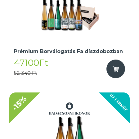
Prémium Borválogatás Fa díszdobozban
47100Ft
52 340 Ft
ÚJ TERMÉK
-15%