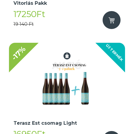
Vitorlás Pakk
17250Ft
19 140 Ft
ÚJ TERMÉK
-17%
Terasz Est csomag Light