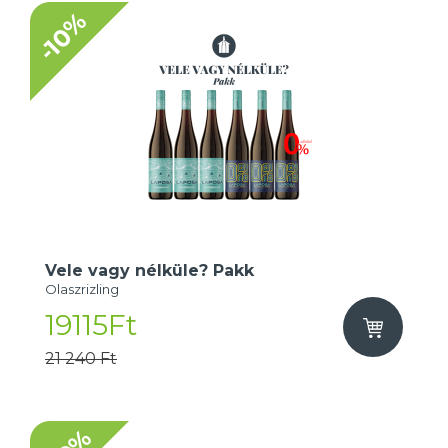
-10%
Vele vagy nélküle? Pakk
Olaszrizling
19115Ft
21 240 Ft