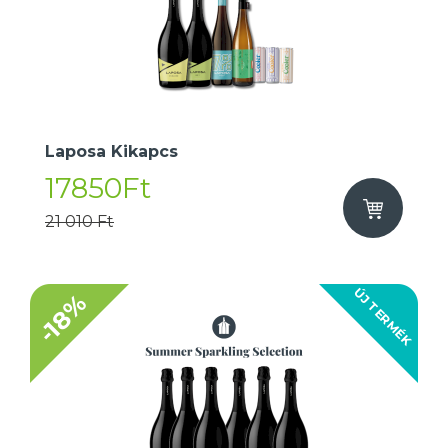
Laposa Kikapcs
17850Ft
21 010 Ft
ÚJ TERMÉK
-18%