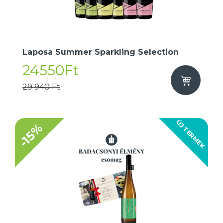
Laposa Summer Sparkling Selection
24550Ft
29 940 Ft
ÚJ TERMÉK
-15%