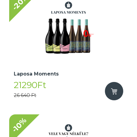
-20%
Laposa Moments
21290Ft
26 640 Ft
-10%