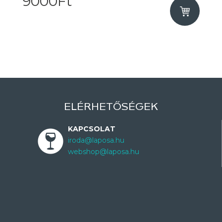
9000Ft
ELÉRHETŐSÉGEK
KAPCSOLAT
iroda@laposa.hu
webshop@laposa.hu