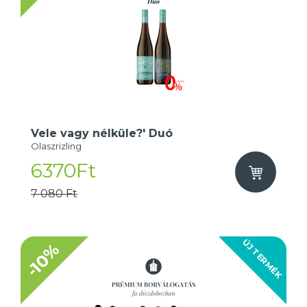
Vele vagy nélküle?' Duó
Olaszrizling
6370Ft
7 080 Ft
ÚJ TERMÉK
-10%