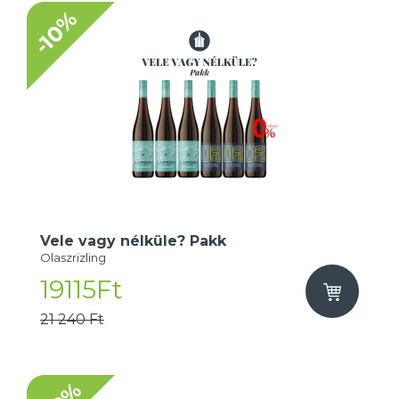
-10%
Vele vagy nélküle? Pakk
Olaszrizling
19115Ft
21 240 Ft