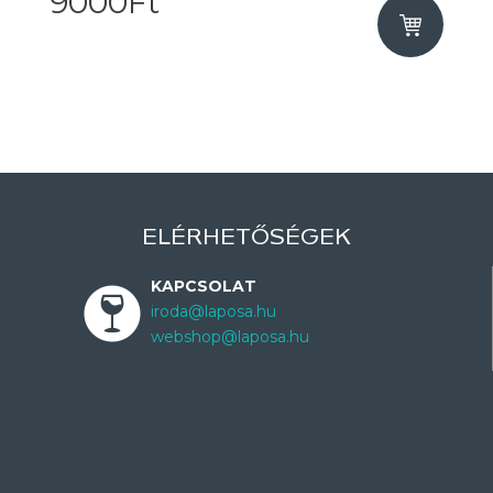
9000Ft
ELÉRHETŐSÉGEK
KAPCSOLAT
iroda@laposa.hu
webshop@laposa.hu