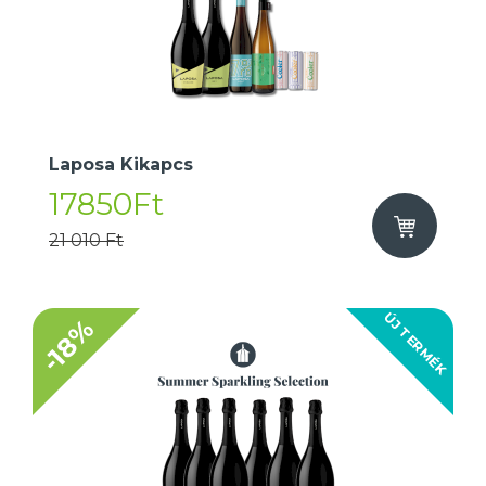
Laposa Kikapcs
17850Ft
21 010 Ft
ÚJ TERMÉK
-18%