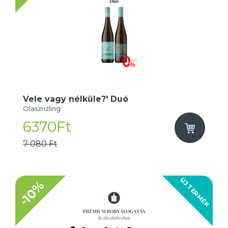
Vele vagy nélküle?' Duó
Olaszrizling
6370Ft
7 080 Ft
ÚJ TERMÉK
-10%