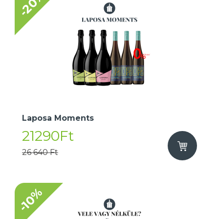
-20%
Laposa Moments
21290Ft
26 640 Ft
-10%