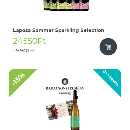
Laposa Summer Sparkling Selection
24550Ft
29 940 Ft
ÚJ TERMÉK
-15%