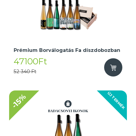
Prémium Borválogatás Fa díszdobozban
47100Ft
52 340 Ft
ÚJ TERMÉK
-15%