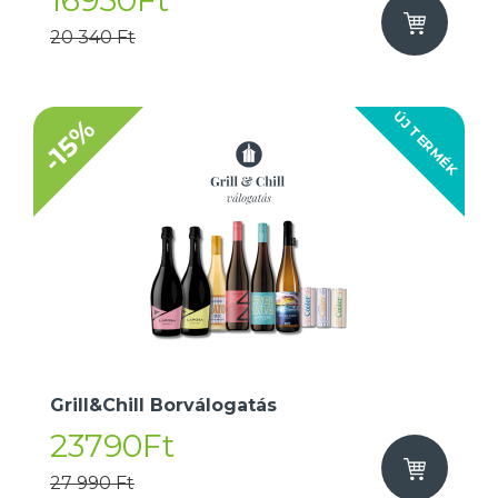
16950Ft
20 340 Ft
ÚJ TERMÉK
-15%
Grill&Chill Borválogatás
23790Ft
27 990 Ft