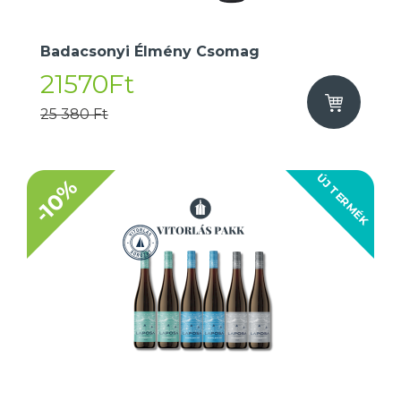
Badacsonyi Élmény Csomag
21570Ft
25 380 Ft
ÚJ TERMÉK
-10%