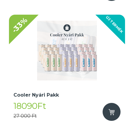
ÚJ TERMÉK
-33%
Cooler Nyári Pakk
18090Ft
27 000 Ft