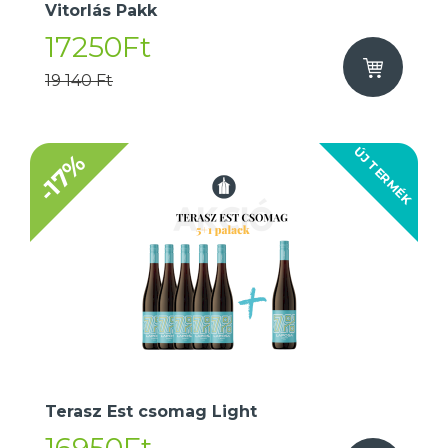
Vitorlás Pakk
17250Ft
19 140 Ft
ÚJ TERMÉK
-17%
Terasz Est csomag Light