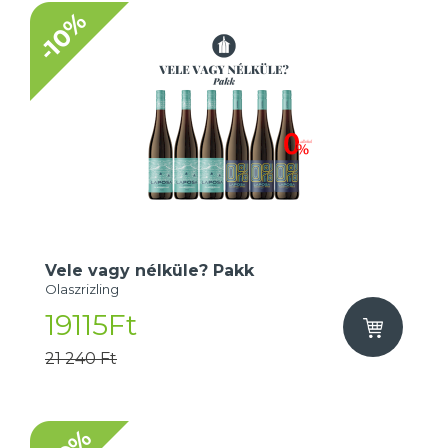
-10%
Vele vagy nélküle? Pakk
Olaszrizling
19115Ft
21 240 Ft