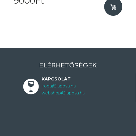
9000Ft
ELÉRHETŐSÉGEK
KAPCSOLAT
iroda@laposa.hu
webshop@laposa.hu