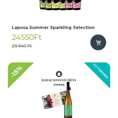
Laposa Summer Sparkling Selection
24550Ft
29 940 Ft
ÚJ TERMÉK
-15%