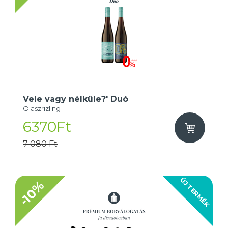
Vele vagy nélküle?' Duó
Olaszrizling
6370Ft
7 080 Ft
ÚJ TERMÉK
-10%