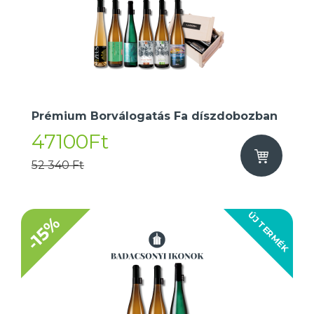
Prémium Borválogatás Fa díszdobozban
47100Ft
52 340 Ft
ÚJ TERMÉK
-15%