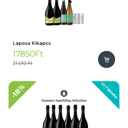
Laposa Kikapcs
17850Ft
21 010 Ft
ÚJ TERMÉK
-18%