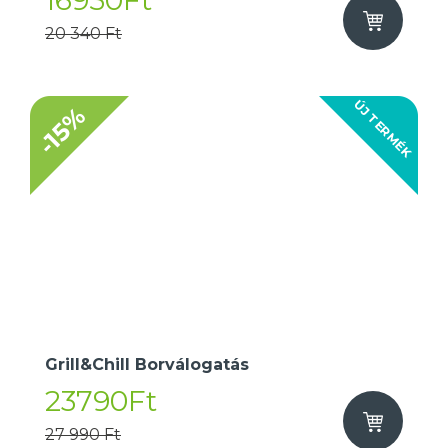
16950Ft
20 340 Ft
ÚJ TERMÉK
-15%
Grill&Chill Borválogatás
23790Ft
27 990 Ft