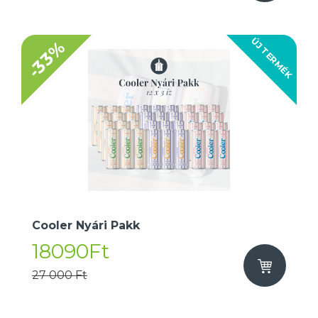
ÚJ TERMÉK
-33%
Cooler Nyári Pakk
18090Ft
27 000 Ft