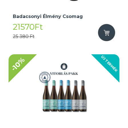
Badacsonyi Élmény Csomag
21570Ft
25 380 Ft
ÚJ TERMÉK
-10%