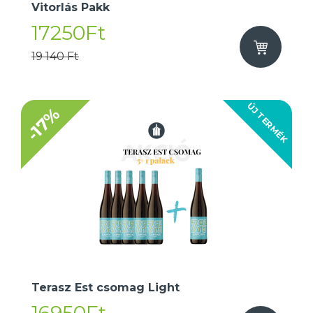
Vitorlás Pakk
17250Ft
19 140 Ft
ÚJ TERMÉK
-17%
Terasz Est csomag Light