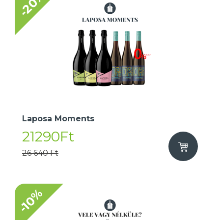
-20%
Laposa Moments
21290Ft
26 640 Ft
-10%