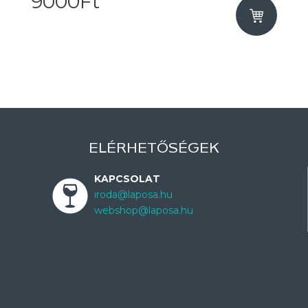
9000Ft
ELÉRHETŐSÉGEK
KAPCSOLAT
iroda@laposa.hu
webshop@laposa.hu