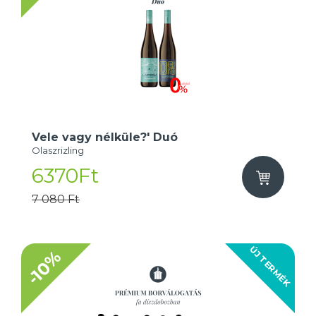
Vele vagy nélküle?' Duó
Olaszrizling
6370Ft
7 080 Ft
ÚJ TERMÉK
-10%