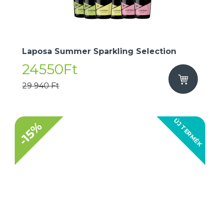
Laposa Summer Sparkling Selection
24550Ft
29 940 Ft
ÚJ TERMÉK
-15%