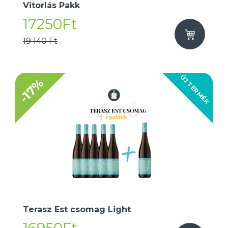
Vitorlás Pakk
17250Ft
19 140 Ft
ÚJ TERMÉK
-17%
Terasz Est csomag Light