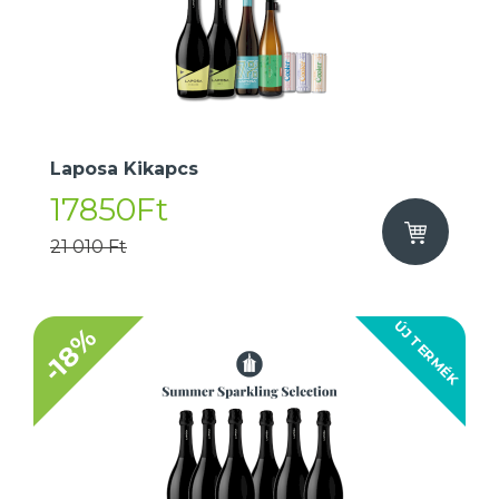
Laposa Kikapcs
17850Ft
21 010 Ft
ÚJ TERMÉK
-18%