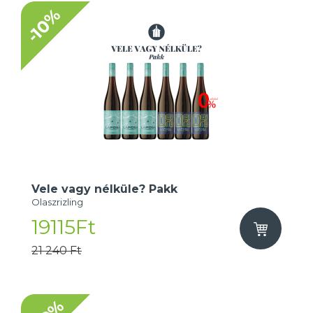
-10%
Vele vagy nélküle? Pakk
Olaszrizling
19115Ft
21 240 Ft