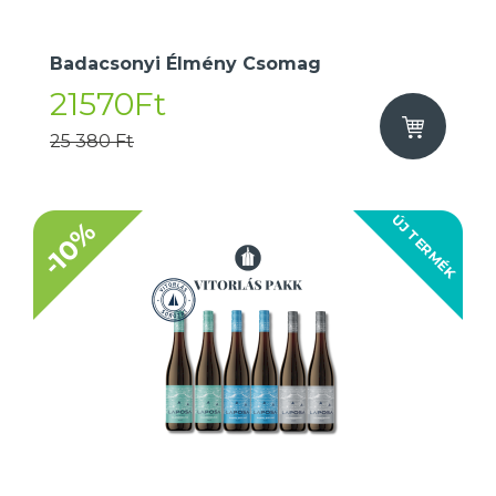
Badacsonyi Élmény Csomag
21570Ft
25 380 Ft
ÚJ TERMÉK
-10%