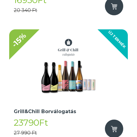
16950Ft
20 340 Ft
ÚJ TERMÉK
-15%
Grill&Chill Borválogatás
23790Ft
27 990 Ft