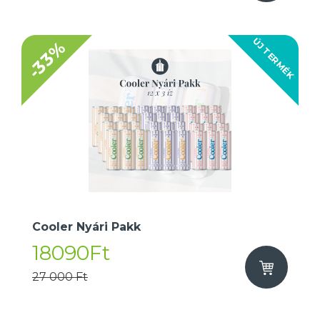
ÚJ TERMÉK
-33%
Cooler Nyári Pakk
18090Ft
27 000 Ft