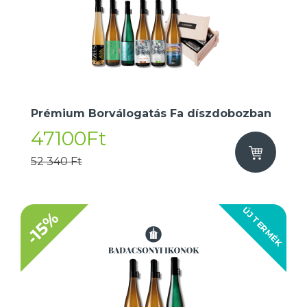
Prémium Borválogatás Fa díszdobozban
47100Ft
52 340 Ft
ÚJ TERMÉK
-15%