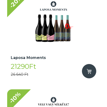
-20%
Laposa Moments
21290Ft
26 640 Ft
-10%