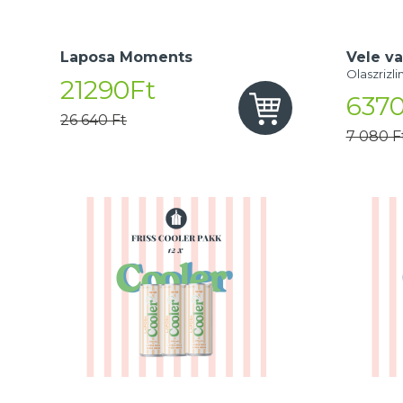
Laposa Moments
Vele va
Olaszrizli
21290Ft
6370
26 640 Ft
7 080 F