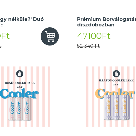
gy nélküle?' Duó
Prémium Borválogatás
díszdobozban
ng
Ft
47100Ft
t
52 340 Ft