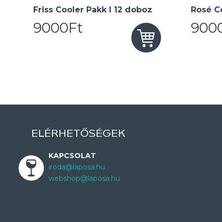
Friss Cooler Pakk I 12 doboz
Rosé Co
9000Ft
900
ELÉRHETŐSÉGEK
KAPCSOLAT
iroda@laposa.hu
webshop@laposa.hu