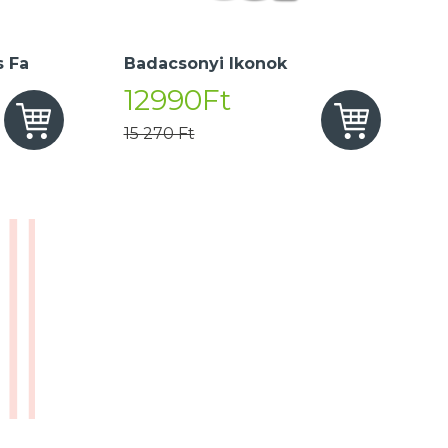
 Fa
Badacsonyi Ikonok
12990Ft
15 270 Ft