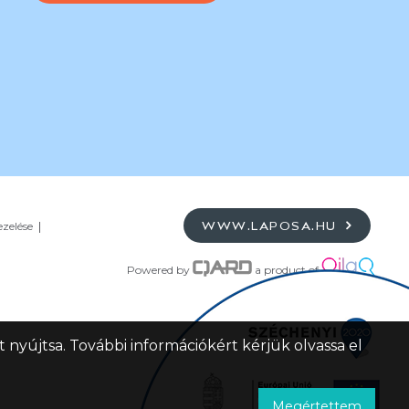
ezelése
WWW.LAPOSA.HU
Powered by
a product of
 nyújtsa. További információkért kérjük olvassa el
Megértettem