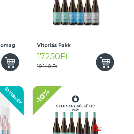
somag
Vitorlás Pakk
17250Ft
19 140 Ft
ÚJ TERMÉK
-10%