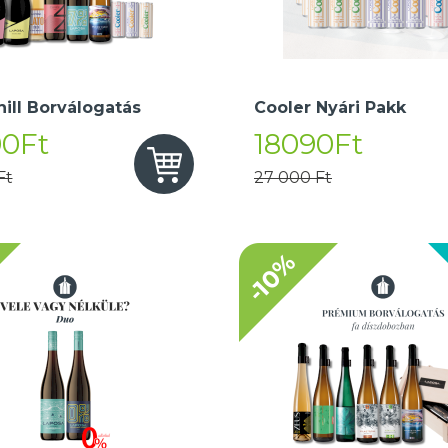
hill Borválogatás
Cooler Nyári Pakk
90Ft
18090Ft
Ft
27 000 Ft
-10%