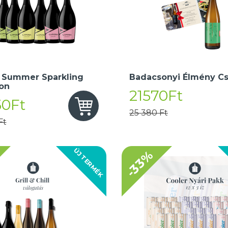
 Summer Sparkling
Badacsonyi Élmény C
ion
21570Ft
50Ft
25 380 Ft
Ft
ÚJ TERMÉK
-33%