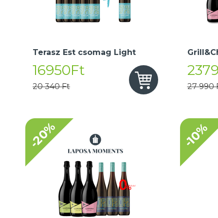
Terasz Est csomag Light
Grill&C
16950Ft
237
20 340 Ft
27 990 
-20%
-10%