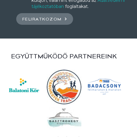
küldjön, valamint elfogadod az
Adatvédelmi
tájékoztatóban
foglaltakat.
FELIRATKOZOM
EGYÜTTMŰKÖDŐ PARTNEREINK