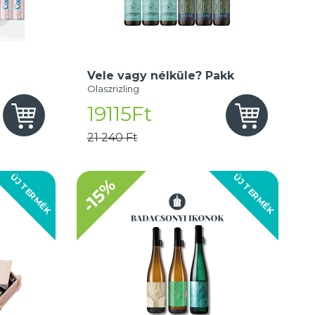
Vele vagy nélküle? Pakk
Olaszrizling
19115Ft
21 240 Ft
ÚJ TERMÉK
ÚJ TERMÉK
-15%