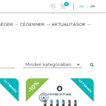
0
HU
|
EN
SÉGEK
CÉGEKNEK
AKTUALITÁSOK
Minden kategóriában
ÚJ TERMÉK
ÚJ TERMÉK
-10%