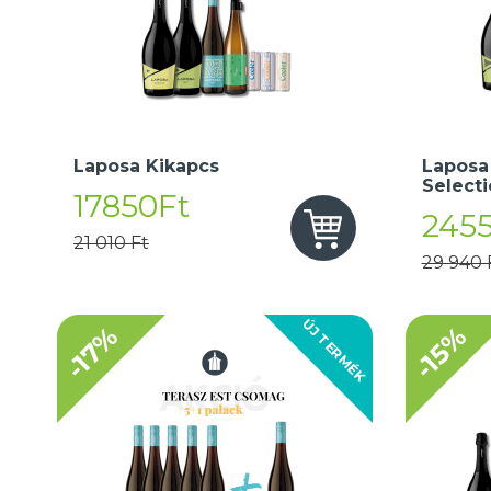
Laposa Kikapcs
Laposa
Select
17850Ft
245
21 010 Ft
29 940 
ÚJ TERMÉK
-17%
-15%