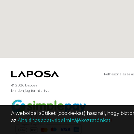
Felhasználás és 
© 2026 Laposa
Minden jog fenntartva
A weboldal sütiket (cookie-kat) használ, hogy bizto
az
Általános adatvédelmi tájékoztatónkat!