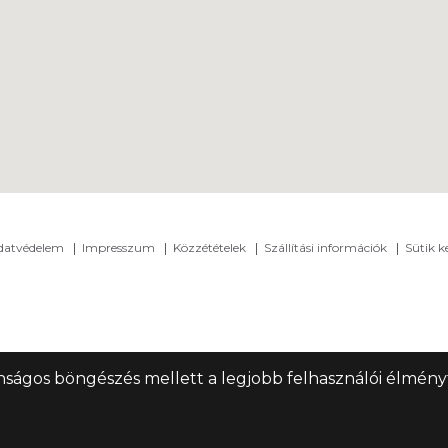
adatvédelem
Impresszum
Közzétételek
Szállítási információk
Sütik k
nságos böngészés mellett a legjobb felhasználói élményt