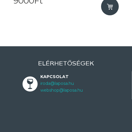
9000Ft
ELÉRHETŐSÉGEK
KAPCSOLAT
iroda@laposa.hu
webshop@laposa.hu