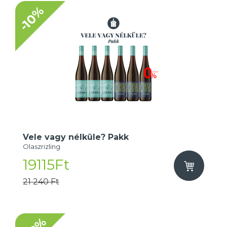
-10%
Vele vagy nélküle? Pakk
Olaszrizling
19115Ft
21 240 Ft