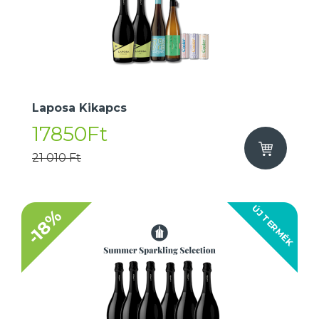
Laposa Kikapcs
17850Ft
21 010 Ft
ÚJ TERMÉK
-18%