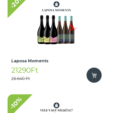
-20%
Laposa Moments
21290Ft
26 640 Ft
-10%