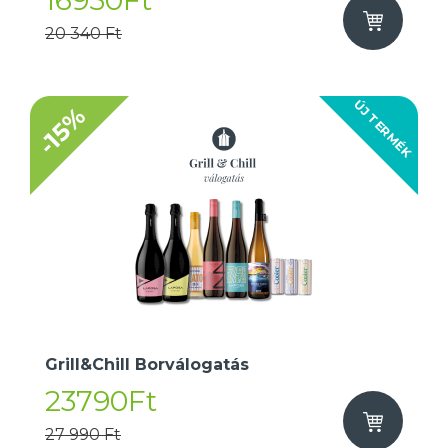
16950Ft
20 340 Ft
ÚJ TERMÉK
-15%
Grill&Chill Borválogatás
23790Ft
27 990 Ft