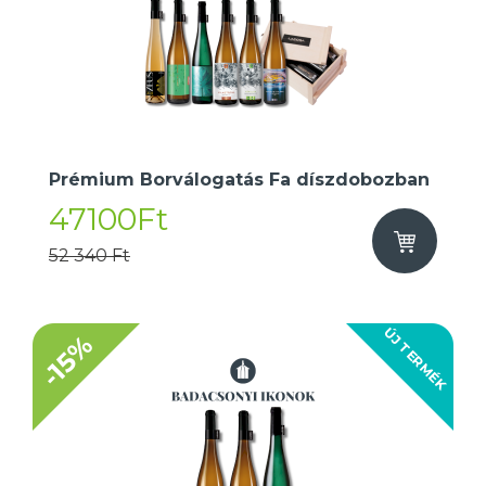
Prémium Borválogatás Fa díszdobozban
47100Ft
52 340 Ft
ÚJ TERMÉK
-15%