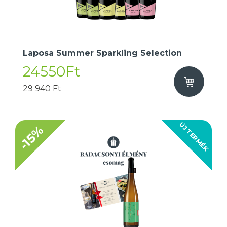
Laposa Summer Sparkling Selection
24550Ft
29 940 Ft
ÚJ TERMÉK
-15%