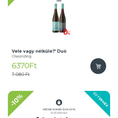
Vele vagy nélküle?' Duó
Olaszrizling
6370Ft
7 080 Ft
ÚJ TERMÉK
-10%