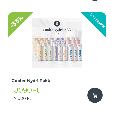
ÚJ TERMÉK
-33%
Cooler Nyári Pakk
18090Ft
27 000 Ft