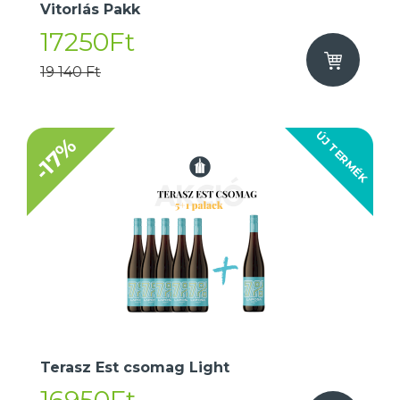
Vitorlás Pakk
17250Ft
19 140 Ft
ÚJ TERMÉK
-17%
Terasz Est csomag Light