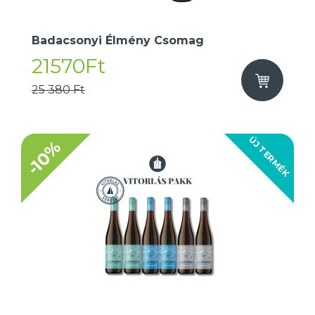
Badacsonyi Élmény Csomag
21570Ft
25 380 Ft
ÚJ TERMÉK
-10%