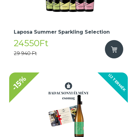
Laposa Summer Sparkling Selection
24550Ft
29 940 Ft
ÚJ TERMÉK
-15%