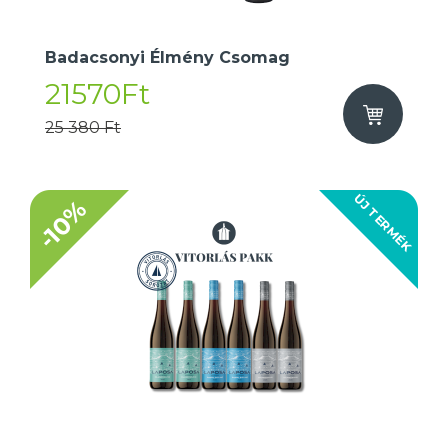
Badacsonyi Élmény Csomag
21570Ft
25 380 Ft
ÚJ TERMÉK
-10%