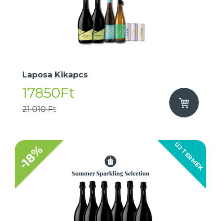
Laposa Kikapcs
17850Ft
21 010 Ft
ÚJ TERMÉK
-18%