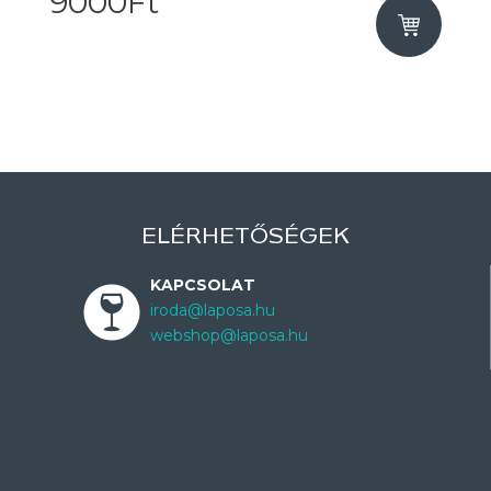
9000Ft
ELÉRHETŐSÉGEK
KAPCSOLAT
iroda@laposa.hu
webshop@laposa.hu