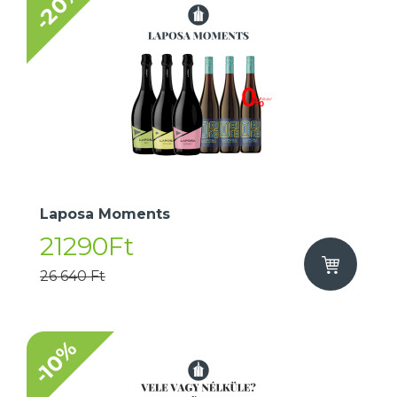
-20%
Laposa Moments
21290Ft
26 640 Ft
-10%