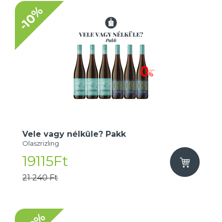
-10%
Vele vagy nélküle? Pakk
Olaszrizling
19115Ft
21 240 Ft