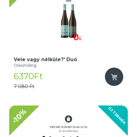
Vele vagy nélküle?' Duó
Olaszrizling
6370Ft
7 080 Ft
ÚJ TERMÉK
-10%