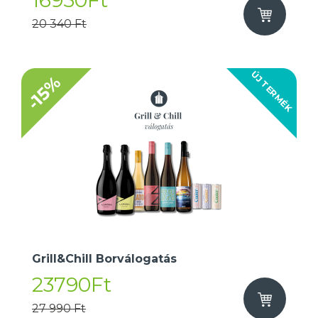
16950Ft
20 340 Ft
ÚJ TERMÉK
-15%
Grill&Chill Borválogatás
23790Ft
27 990 Ft