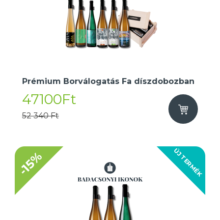
Prémium Borválogatás Fa díszdobozban
47100Ft
52 340 Ft
ÚJ TERMÉK
-15%