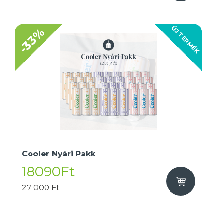
ÚJ TERMÉK
-33%
Cooler Nyári Pakk
18090Ft
27 000 Ft