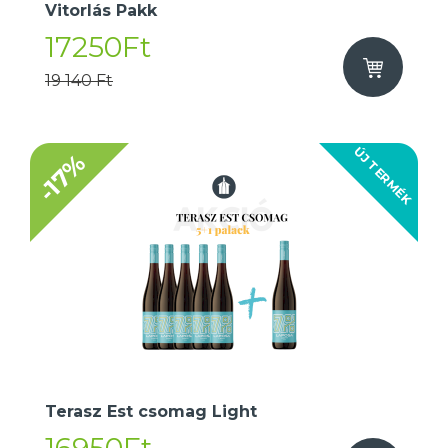
Vitorlás Pakk
17250Ft
19 140 Ft
ÚJ TERMÉK
-17%
Terasz Est csomag Light