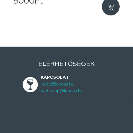
9000Ft
ELÉRHETŐSÉGEK
KAPCSOLAT
iroda@laposa.hu
webshop@laposa.hu