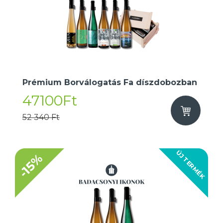
Prémium Borválogatás Fa díszdobozban
47100Ft
52 340 Ft
ÚJ TERMÉK
-15%