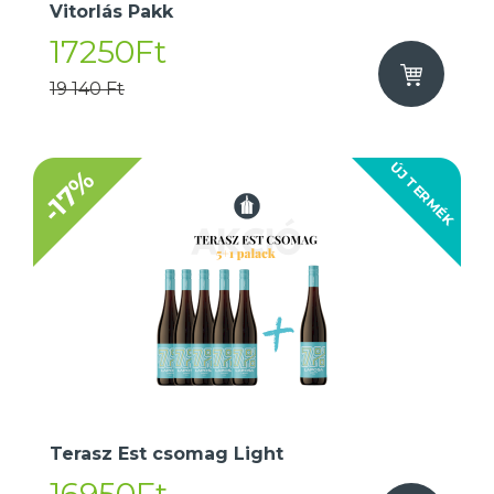
Vitorlás Pakk
17250Ft
19 140 Ft
ÚJ TERMÉK
-17%
Terasz Est csomag Light