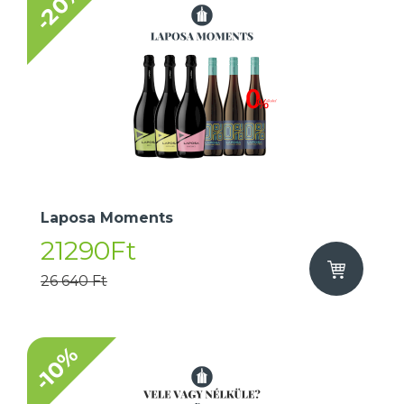
-20%
Laposa Moments
21290Ft
26 640 Ft
-10%