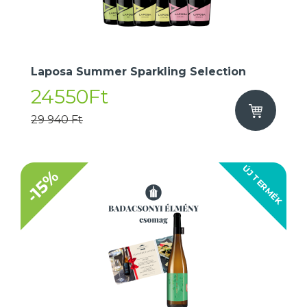
Laposa Summer Sparkling Selection
24550Ft
29 940 Ft
ÚJ TERMÉK
-15%