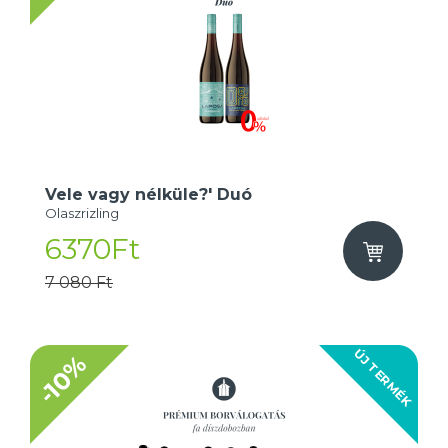
Vele vagy nélküle?' Duó
Olaszrizling
6370Ft
7 080 Ft
ÚJ TERMÉK
-10%