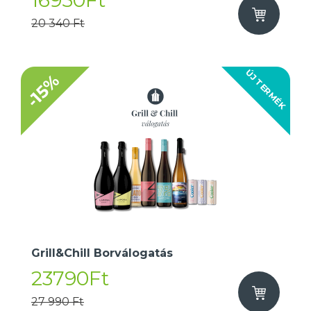
16950Ft
20 340 Ft
ÚJ TERMÉK
-15%
Grill&Chill Borválogatás
23790Ft
27 990 Ft