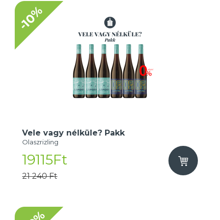
-10%
Vele vagy nélküle? Pakk
Olaszrizling
19115Ft
21 240 Ft