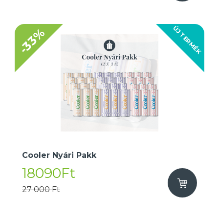
ÚJ TERMÉK
-33%
Cooler Nyári Pakk
18090Ft
27 000 Ft