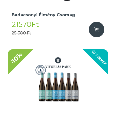
Badacsonyi Élmény Csomag
21570Ft
25 380 Ft
ÚJ TERMÉK
-10%