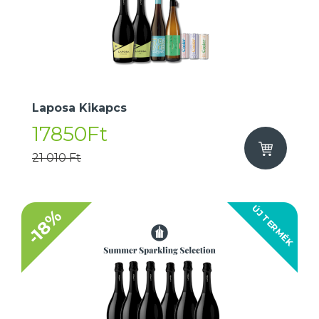
Laposa Kikapcs
17850Ft
21 010 Ft
ÚJ TERMÉK
-18%