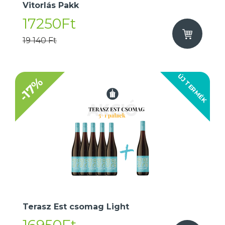
Vitorlás Pakk
17250Ft
19 140 Ft
ÚJ TERMÉK
-17%
Terasz Est csomag Light