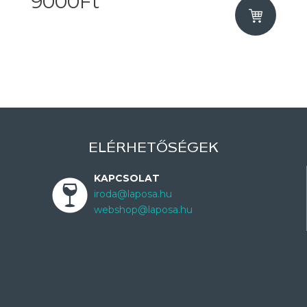
9000Ft
ELÉRHETŐSÉGEK
KAPCSOLAT
iroda@laposa.hu
webshop@laposa.hu