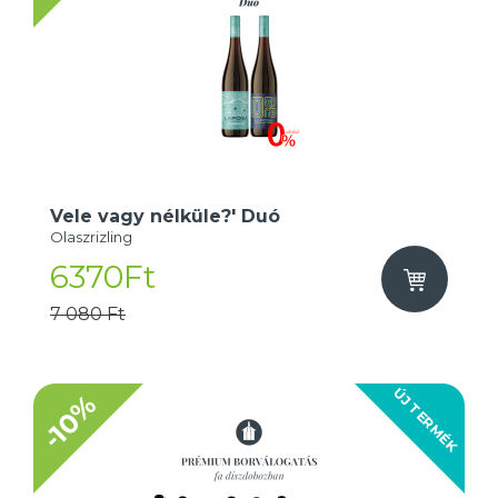
Vele vagy nélküle?' Duó
Olaszrizling
6370Ft
7 080 Ft
ÚJ TERMÉK
-10%