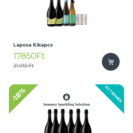
Laposa Kikapcs
17850Ft
21 010 Ft
ÚJ TERMÉK
-18%