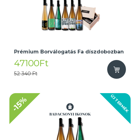
Prémium Borválogatás Fa díszdobozban
47100Ft
52 340 Ft
ÚJ TERMÉK
-15%