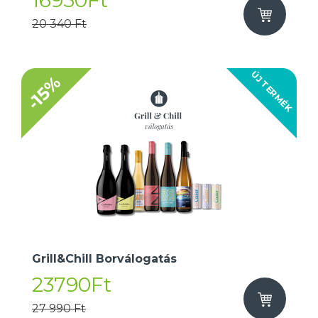
16950Ft
20 340 Ft
ÚJ TERMÉK
-15%
Grill&Chill Borválogatás
23790Ft
27 990 Ft