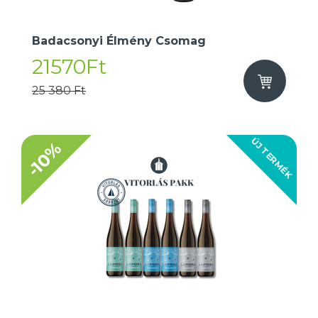
Badacsonyi Élmény Csomag
21570Ft
25 380 Ft
ÚJ TERMÉK
-10%