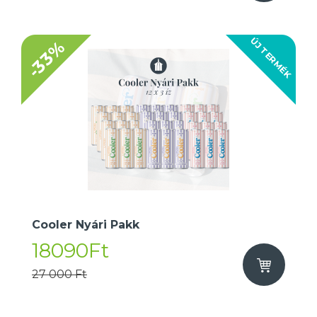
ÚJ TERMÉK
-33%
Cooler Nyári Pakk
18090Ft
27 000 Ft