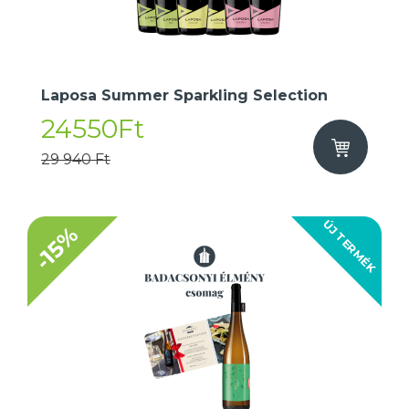
Laposa Summer Sparkling Selection
24550Ft
29 940 Ft
ÚJ TERMÉK
-15%