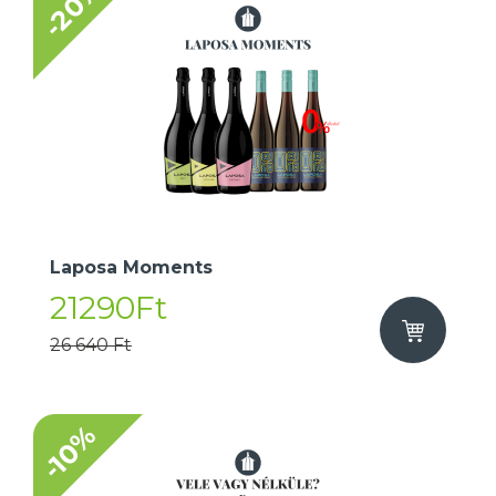
-20%
Laposa Moments
21290Ft
26 640 Ft
-10%