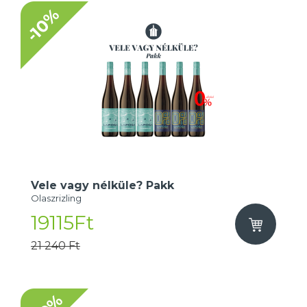
-10%
Vele vagy nélküle? Pakk
Olaszrizling
19115Ft
21 240 Ft