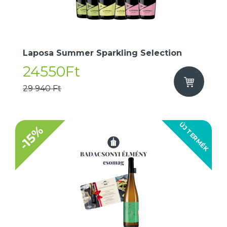
Laposa Summer Sparkling Selection
24550Ft
29 940 Ft
ÚJ TERMÉK
-15%