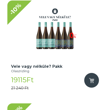
-10%
Vele vagy nélküle? Pakk
Olaszrizling
19115Ft
21 240 Ft