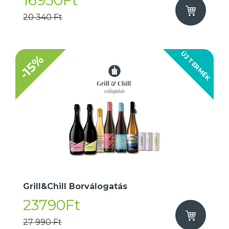
16950Ft
20 340 Ft
ÚJ TERMÉK
-15%
Grill&Chill Borválogatás
23790Ft
27 990 Ft