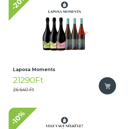
-20%
Laposa Moments
21290Ft
26 640 Ft
-10%