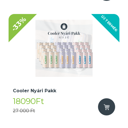
ÚJ TERMÉK
-33%
Cooler Nyári Pakk
18090Ft
27 000 Ft