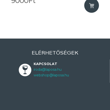
9000Ft
ELÉRHETŐSÉGEK
KAPCSOLAT
iroda@laposa.hu
webshop@laposa.hu