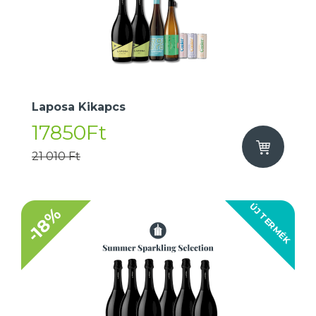
Laposa Kikapcs
17850Ft
21 010 Ft
ÚJ TERMÉK
-18%