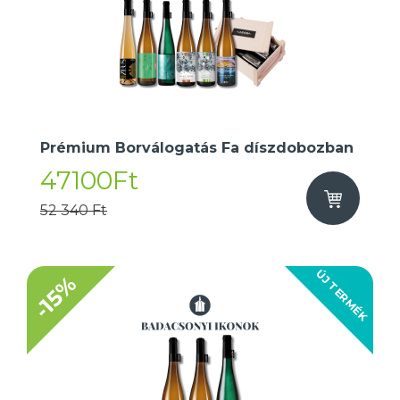
Prémium Borválogatás Fa díszdobozban
47100Ft
52 340 Ft
ÚJ TERMÉK
-15%