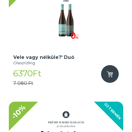
Vele vagy nélküle?' Duó
Olaszrizling
6370Ft
7 080 Ft
ÚJ TERMÉK
-10%