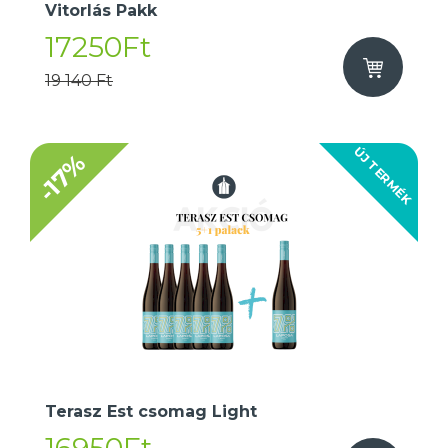
Vitorlás Pakk
17250Ft
19 140 Ft
ÚJ TERMÉK
-17%
Terasz Est csomag Light