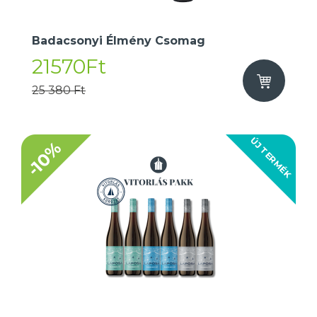
Badacsonyi Élmény Csomag
21570Ft
25 380 Ft
ÚJ TERMÉK
-10%