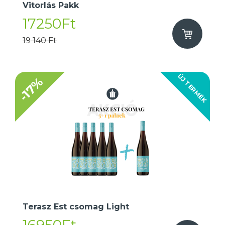
Vitorlás Pakk
17250Ft
19 140 Ft
ÚJ TERMÉK
-17%
Terasz Est csomag Light