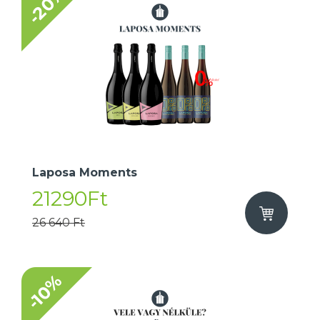
-20%
Laposa Moments
21290Ft
26 640 Ft
-10%