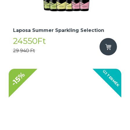
Laposa Summer Sparkling Selection
24550Ft
29 940 Ft
ÚJ TERMÉK
-15%