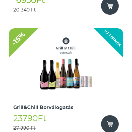
16950Ft
20 340 Ft
ÚJ TERMÉK
-15%
Grill&Chill Borválogatás
23790Ft
27 990 Ft