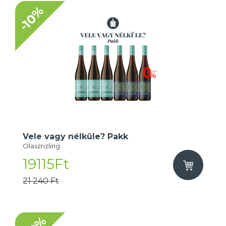
-10%
Vele vagy nélküle? Pakk
Olaszrizling
19115Ft
21 240 Ft