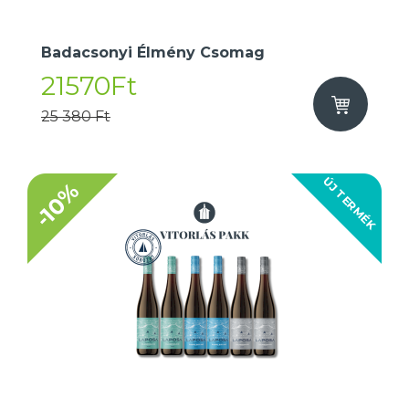
Badacsonyi Élmény Csomag
21570Ft
25 380 Ft
ÚJ TERMÉK
-10%