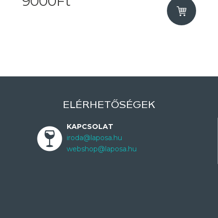
9000Ft
ELÉRHETŐSÉGEK
KAPCSOLAT
iroda@laposa.hu
webshop@laposa.hu