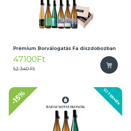
Prémium Borválogatás Fa díszdobozban
47100Ft
52 340 Ft
ÚJ TERMÉK
-15%