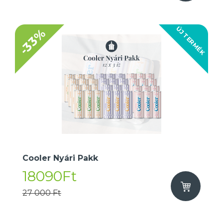
ÚJ TERMÉK
-33%
Cooler Nyári Pakk
18090Ft
27 000 Ft