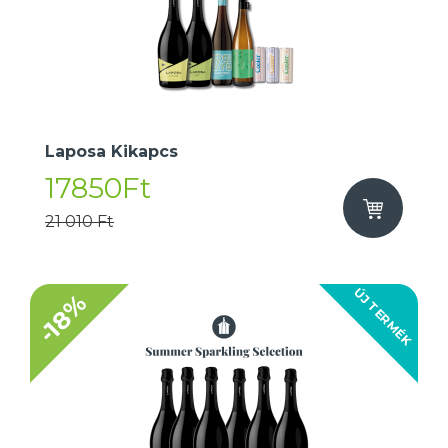
Laposa Kikapcs
17850Ft
21 010 Ft
ÚJ TERMÉK
-18%