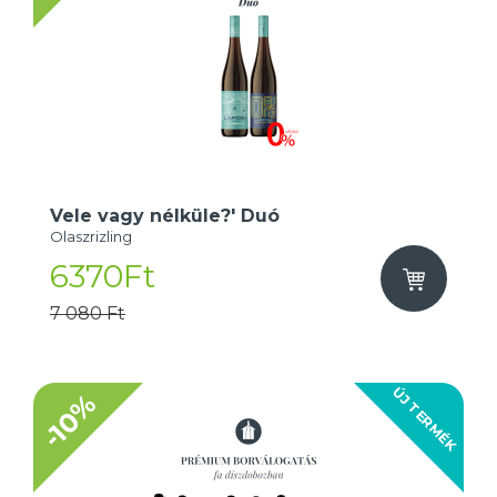
Vele vagy nélküle?' Duó
Olaszrizling
6370Ft
7 080 Ft
ÚJ TERMÉK
-10%