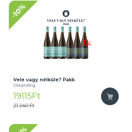
-10%
Vele vagy nélküle? Pakk
Olaszrizling
19115Ft
21 240 Ft