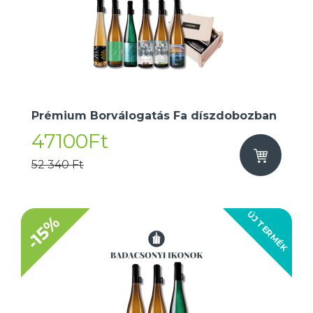
Prémium Borválogatás Fa díszdobozban
47100Ft
52 340 Ft
ÚJ TERMÉK
-15%