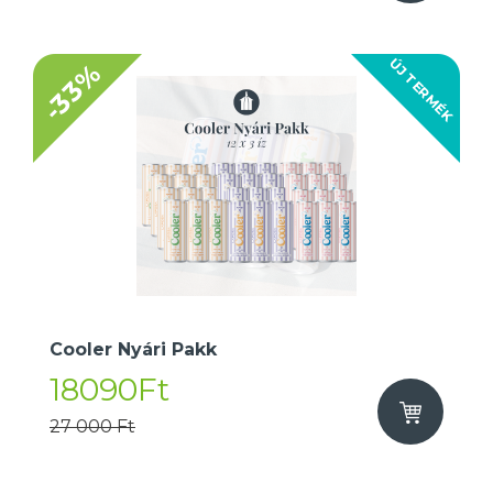
ÚJ TERMÉK
-33%
Cooler Nyári Pakk
18090Ft
27 000 Ft