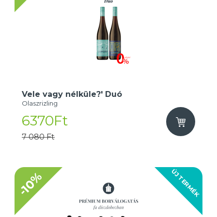
Vele vagy nélküle?' Duó
Olaszrizling
6370Ft
7 080 Ft
ÚJ TERMÉK
-10%