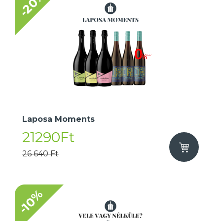
-20%
Laposa Moments
21290Ft
26 640 Ft
-10%