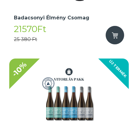
Badacsonyi Élmény Csomag
21570Ft
25 380 Ft
ÚJ TERMÉK
-10%