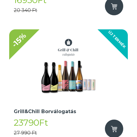
16950Ft
20 340 Ft
ÚJ TERMÉK
-15%
Grill&Chill Borválogatás
23790Ft
27 990 Ft