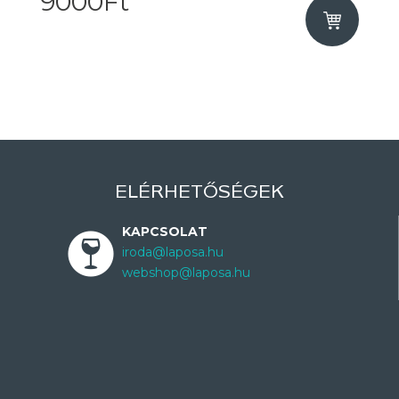
9000Ft
ELÉRHETŐSÉGEK
KAPCSOLAT
iroda@laposa.hu
webshop@laposa.hu