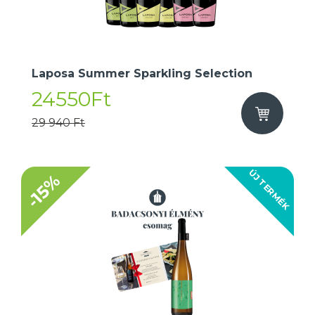
Laposa Summer Sparkling Selection
24550Ft
29 940 Ft
ÚJ TERMÉK
-15%