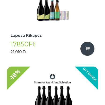
Laposa Kikapcs
17850Ft
21 010 Ft
ÚJ TERMÉK
-18%