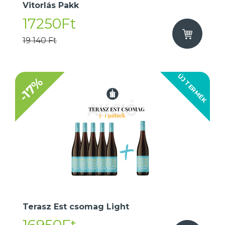
Vitorlás Pakk
17250Ft
19 140 Ft
ÚJ TERMÉK
-17%
Terasz Est csomag Light