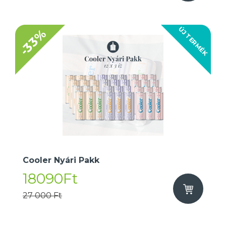
ÚJ TERMÉK
-33%
Cooler Nyári Pakk
18090Ft
27 000 Ft