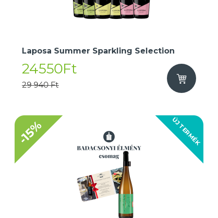
Laposa Summer Sparkling Selection
24550Ft
29 940 Ft
ÚJ TERMÉK
-15%