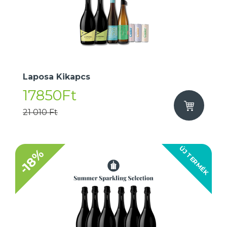
Laposa Kikapcs
17850Ft
21 010 Ft
ÚJ TERMÉK
-18%