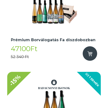
Prémium Borválogatás Fa díszdobozban
47100Ft
52 340 Ft
ÚJ TERMÉK
-15%