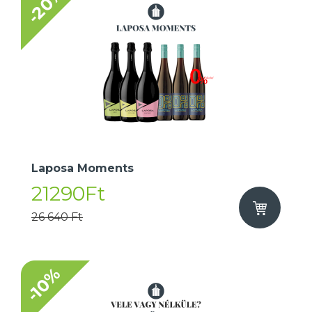
-20%
Laposa Moments
21290Ft
26 640 Ft
-10%