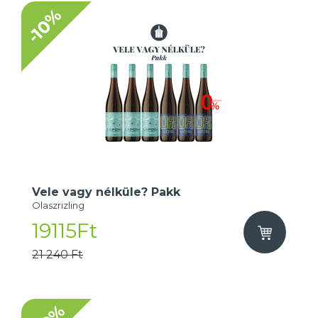
-10%
Vele vagy nélküle? Pakk
Olaszrizling
19115Ft
21 240 Ft