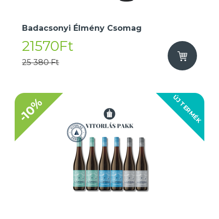
Badacsonyi Élmény Csomag
21570Ft
25 380 Ft
ÚJ TERMÉK
-10%