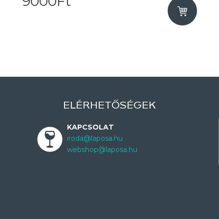
9000Ft
ELÉRHETŐSÉGEK
KAPCSOLAT
iroda@laposa.hu
webshop@laposa.hu