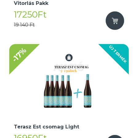
Vitorlás Pakk
17250Ft
19 140 Ft
ÚJ TERMÉK
-17%
Terasz Est csomag Light