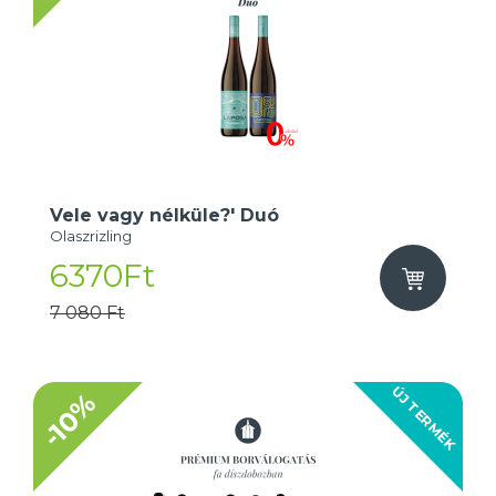
Vele vagy nélküle?' Duó
Olaszrizling
6370Ft
7 080 Ft
ÚJ TERMÉK
-10%