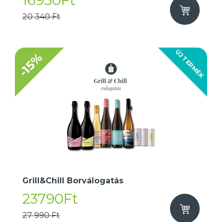
16950Ft
20 340 Ft
ÚJ TERMÉK
-15%
Grill&Chill Borválogatás
23790Ft
27 990 Ft