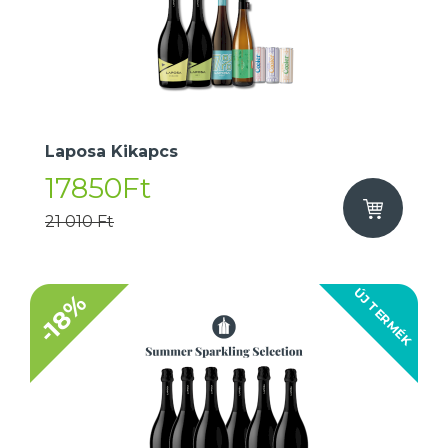
Laposa Kikapcs
17850Ft
21 010 Ft
ÚJ TERMÉK
-18%