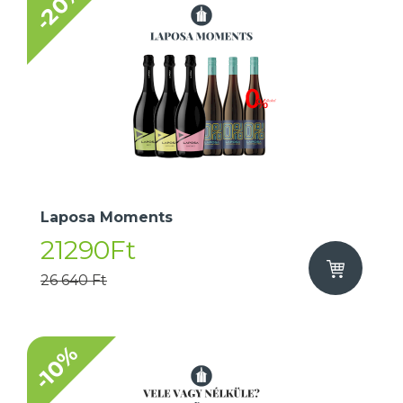
-20%
Laposa Moments
21290Ft
26 640 Ft
-10%