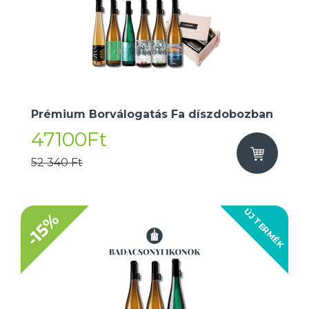
Prémium Borválogatás Fa díszdobozban
47100Ft
52 340 Ft
ÚJ TERMÉK
-15%