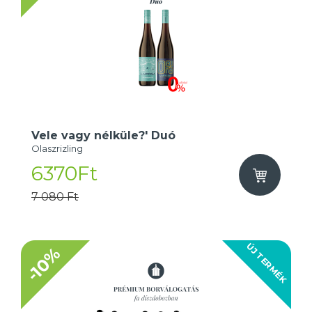
Vele vagy nélküle?' Duó
Olaszrizling
6370Ft
7 080 Ft
ÚJ TERMÉK
-10%