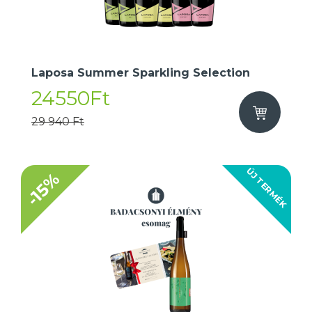
Laposa Summer Sparkling Selection
24550Ft
29 940 Ft
ÚJ TERMÉK
-15%