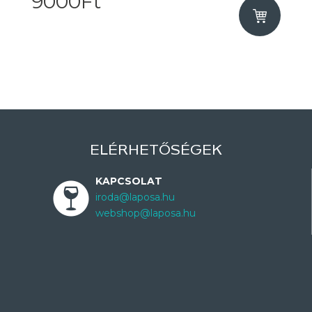
9000Ft
ELÉRHETŐSÉGEK
KAPCSOLAT
iroda@laposa.hu
webshop@laposa.hu