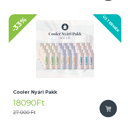
ÚJ TERMÉK
-33%
Cooler Nyári Pakk
18090Ft
27 000 Ft