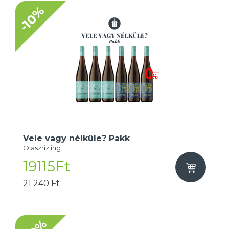
-10%
Vele vagy nélküle? Pakk
Olaszrizling
19115Ft
21 240 Ft