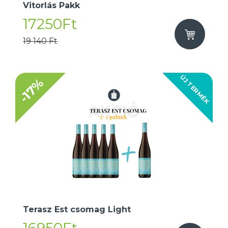
Vitorlás Pakk
17250Ft
19 140 Ft
ÚJ TERMÉK
-17%
Terasz Est csomag Light