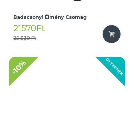
Badacsonyi Élmény Csomag
21570Ft
25 380 Ft
ÚJ TERMÉK
-10%