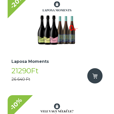
-20%
Laposa Moments
21290Ft
26 640 Ft
-10%