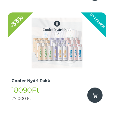
ÚJ TERMÉK
-33%
Cooler Nyári Pakk
18090Ft
27 000 Ft