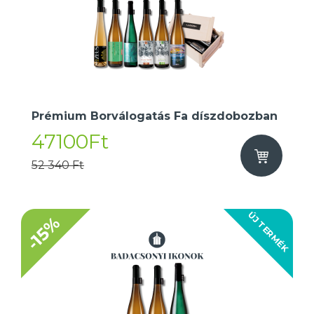
Prémium Borválogatás Fa díszdobozban
47100Ft
52 340 Ft
ÚJ TERMÉK
-15%