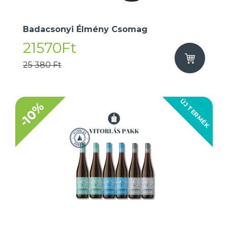
Badacsonyi Élmény Csomag
21570Ft
25 380 Ft
ÚJ TERMÉK
-10%