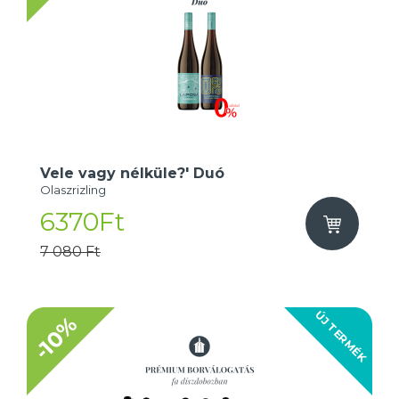
Vele vagy nélküle?' Duó
Olaszrizling
6370Ft
7 080 Ft
ÚJ TERMÉK
-10%