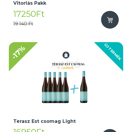
Vitorlás Pakk
17250Ft
19 140 Ft
ÚJ TERMÉK
-17%
Terasz Est csomag Light