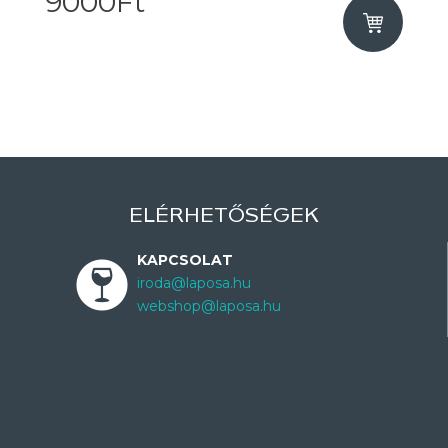
9000Ft
ELÉRHETŐSÉGEK
KAPCSOLAT
iroda@laposa.hu
webshop@laposa.hu