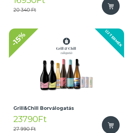
16950Ft
20 340 Ft
ÚJ TERMÉK
-15%
Grill&Chill Borválogatás
23790Ft
27 990 Ft