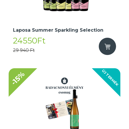
Laposa Summer Sparkling Selection
24550Ft
29 940 Ft
ÚJ TERMÉK
-15%