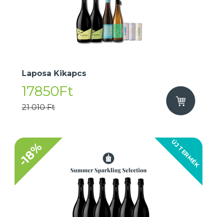
Laposa Kikapcs
17850Ft
21 010 Ft
ÚJ TERMÉK
-18%