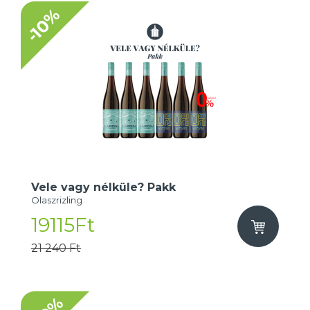
-10%
Vele vagy nélküle? Pakk
Olaszrizling
19115Ft
21 240 Ft