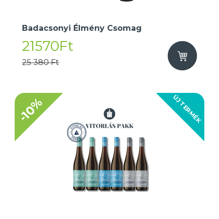
Badacsonyi Élmény Csomag
21570Ft
25 380 Ft
ÚJ TERMÉK
-10%