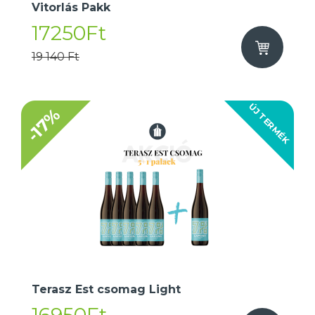
Vitorlás Pakk
17250Ft
19 140 Ft
ÚJ TERMÉK
-17%
Terasz Est csomag Light