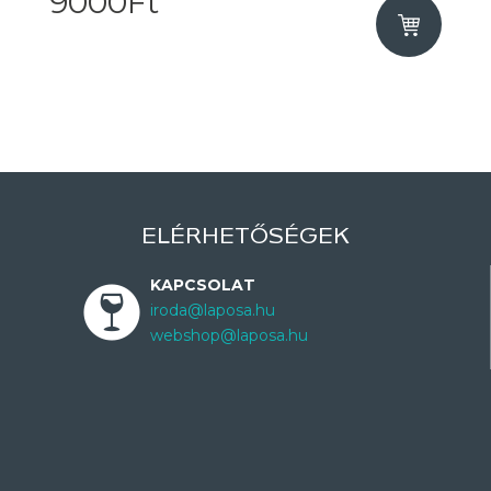
9000Ft
ELÉRHETŐSÉGEK
KAPCSOLAT
iroda@laposa.hu
webshop@laposa.hu