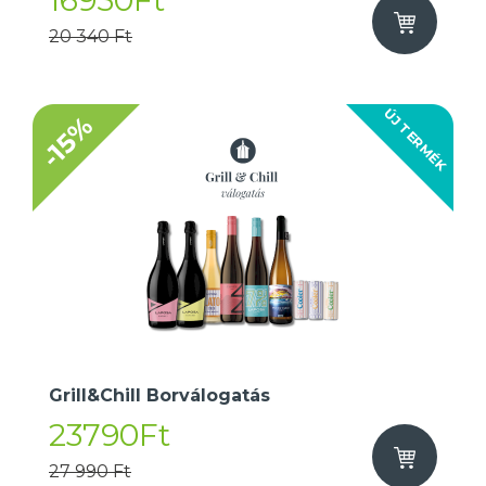
16950Ft
20 340 Ft
ÚJ TERMÉK
-15%
Grill&Chill Borválogatás
23790Ft
27 990 Ft