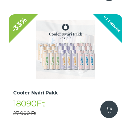
ÚJ TERMÉK
-33%
Cooler Nyári Pakk
18090Ft
27 000 Ft