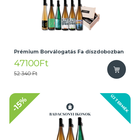
Prémium Borválogatás Fa díszdobozban
47100Ft
52 340 Ft
ÚJ TERMÉK
-15%