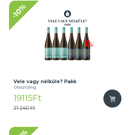
-10%
Vele vagy nélküle? Pakk
Olaszrizling
19115Ft
21 240 Ft