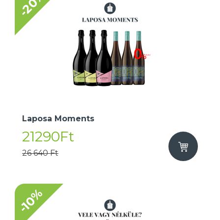
-20%
Laposa Moments
21290Ft
26 640 Ft
-10%