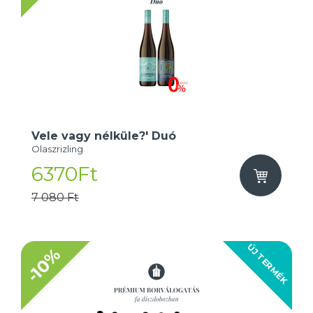
Vele vagy nélküle?' Duó
Olaszrizling
6370Ft
7 080 Ft
ÚJ TERMÉK
-10%