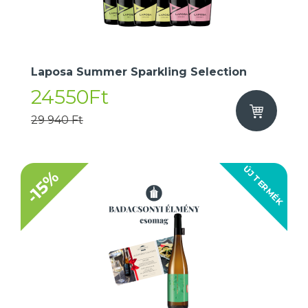
Laposa Summer Sparkling Selection
24550Ft
29 940 Ft
ÚJ TERMÉK
-15%