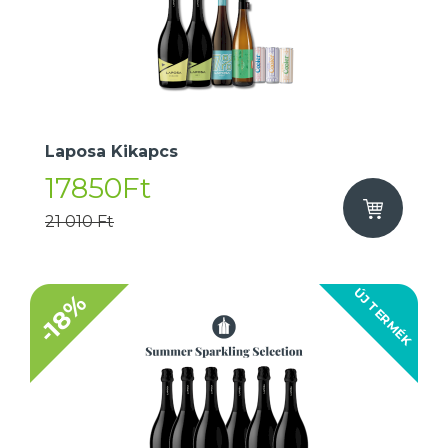
Laposa Kikapcs
17850Ft
21 010 Ft
ÚJ TERMÉK
-18%