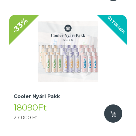
ÚJ TERMÉK
-33%
Cooler Nyári Pakk
18090Ft
27 000 Ft