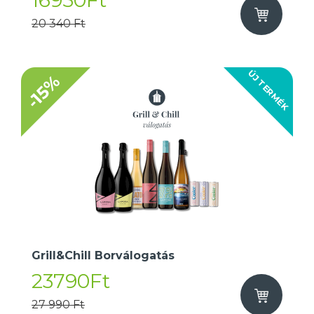
16950Ft
20 340 Ft
ÚJ TERMÉK
-15%
Grill&Chill Borválogatás
23790Ft
27 990 Ft