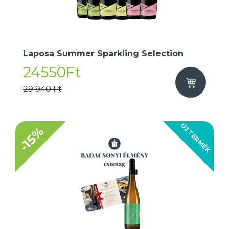
Laposa Summer Sparkling Selection
24550Ft
29 940 Ft
ÚJ TERMÉK
-15%