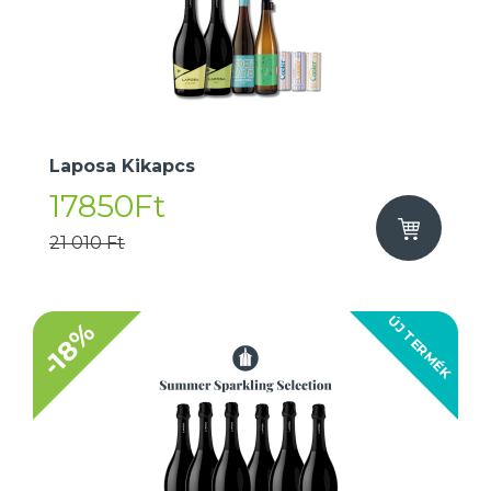
Laposa Kikapcs
17850Ft
21 010 Ft
ÚJ TERMÉK
-18%