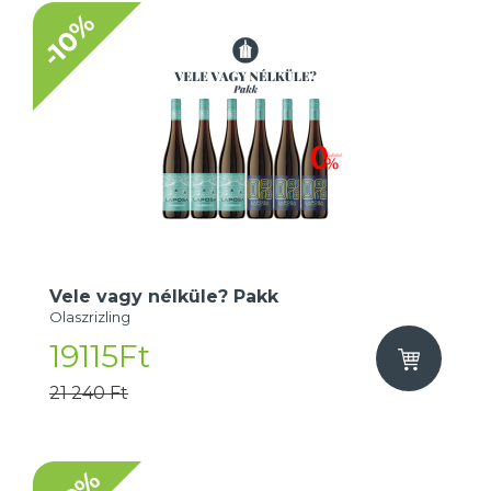
-10%
Vele vagy nélküle? Pakk
Olaszrizling
19115Ft
21 240 Ft