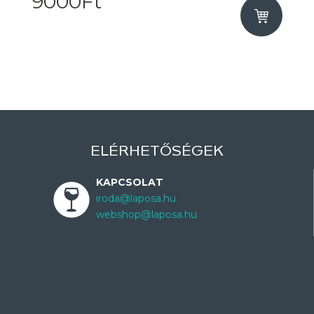
9000Ft
ELÉRHETŐSÉGEK
KAPCSOLAT
iroda@laposa.hu
webshop@laposa.hu