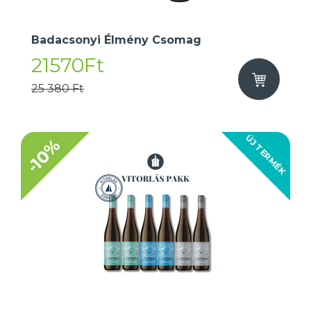
Badacsonyi Élmény Csomag
21570Ft
25 380 Ft
ÚJ TERMÉK
-10%