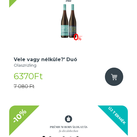
Vele vagy nélküle?' Duó
Olaszrizling
6370Ft
7 080 Ft
ÚJ TERMÉK
-10%