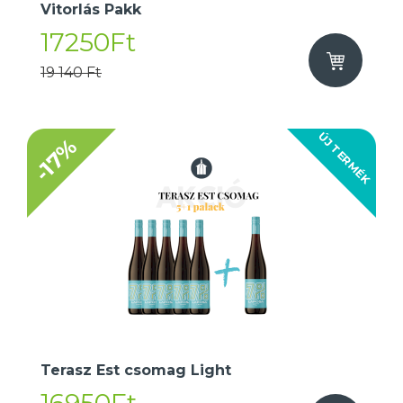
Vitorlás Pakk
17250Ft
19 140 Ft
ÚJ TERMÉK
-17%
Terasz Est csomag Light