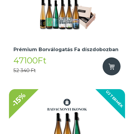
Prémium Borválogatás Fa díszdobozban
47100Ft
52 340 Ft
ÚJ TERMÉK
-15%