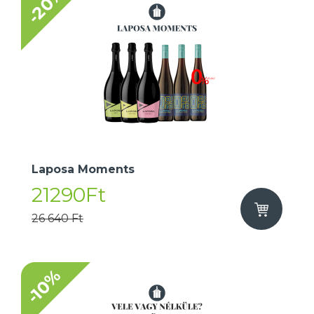
-20%
Laposa Moments
21290Ft
26 640 Ft
-10%