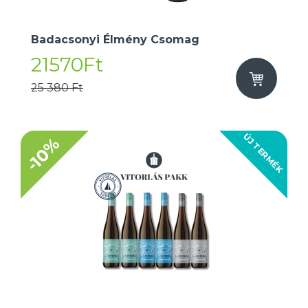
Badacsonyi Élmény Csomag
21570Ft
25 380 Ft
ÚJ TERMÉK
-10%