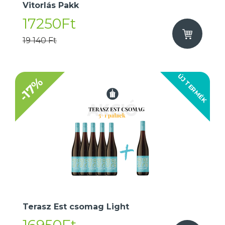
Vitorlás Pakk
17250Ft
19 140 Ft
ÚJ TERMÉK
-17%
Terasz Est csomag Light