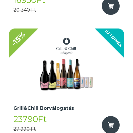
16950Ft
20 340 Ft
ÚJ TERMÉK
-15%
Grill&Chill Borválogatás
23790Ft
27 990 Ft