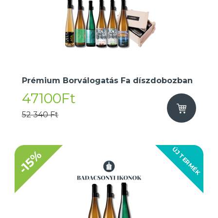
Prémium Borválogatás Fa díszdobozban
47100Ft
52 340 Ft
ÚJ TERMÉK
-15%