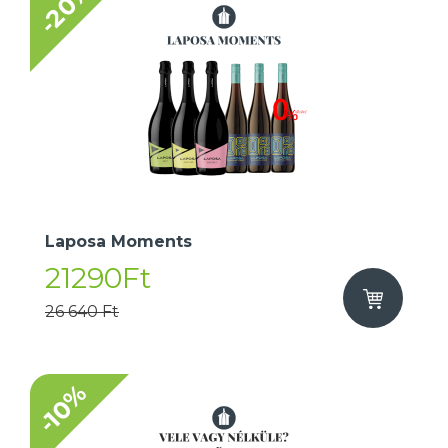
-20%
Laposa Moments
21290Ft
26 640 Ft
-10%