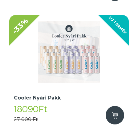
ÚJ TERMÉK
-33%
Cooler Nyári Pakk
18090Ft
27 000 Ft