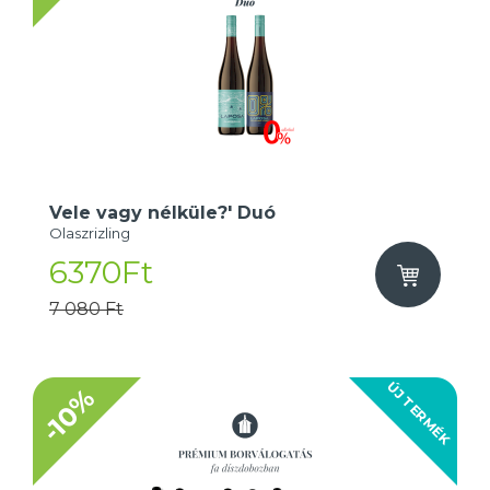
Vele vagy nélküle?' Duó
Olaszrizling
6370Ft
7 080 Ft
ÚJ TERMÉK
-10%