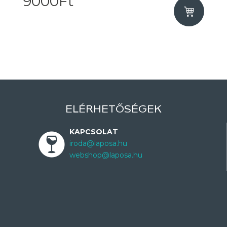
9000Ft
ELÉRHETŐSÉGEK
KAPCSOLAT
iroda@laposa.hu
webshop@laposa.hu