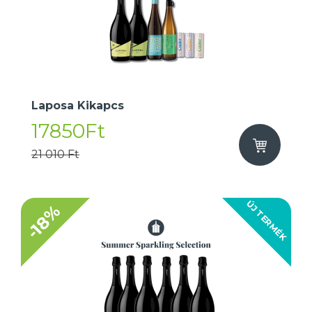
Laposa Kikapcs
17850Ft
21 010 Ft
ÚJ TERMÉK
-18%