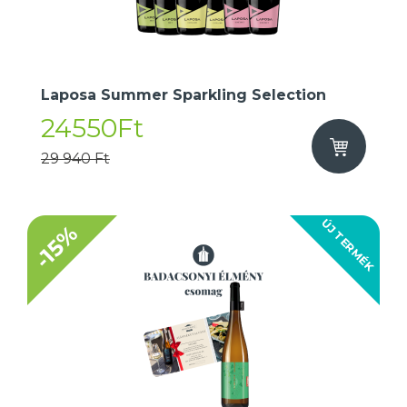
Laposa Summer Sparkling Selection
24550Ft
29 940 Ft
ÚJ TERMÉK
-15%