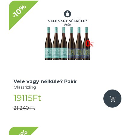
-10%
Vele vagy nélküle? Pakk
Olaszrizling
19115Ft
21 240 Ft