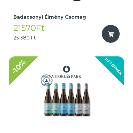
Badacsonyi Élmény Csomag
21570Ft
25 380 Ft
ÚJ TERMÉK
-10%