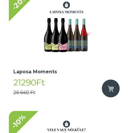
-20%
Laposa Moments
21290Ft
26 640 Ft
-10%