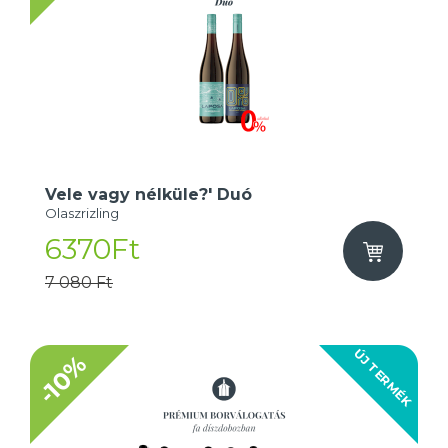
Vele vagy nélküle?' Duó
Olaszrizling
6370Ft
7 080 Ft
ÚJ TERMÉK
-10%