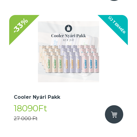
ÚJ TERMÉK
-33%
Cooler Nyári Pakk
18090Ft
27 000 Ft