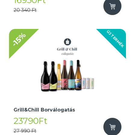
16950Ft
20 340 Ft
ÚJ TERMÉK
-15%
Grill&Chill Borválogatás
23790Ft
27 990 Ft