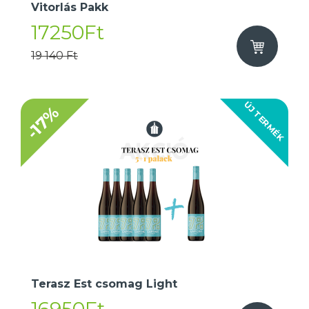
Vitorlás Pakk
17250Ft
19 140 Ft
ÚJ TERMÉK
-17%
Terasz Est csomag Light