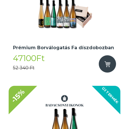
Prémium Borválogatás Fa díszdobozban
47100Ft
52 340 Ft
ÚJ TERMÉK
-15%