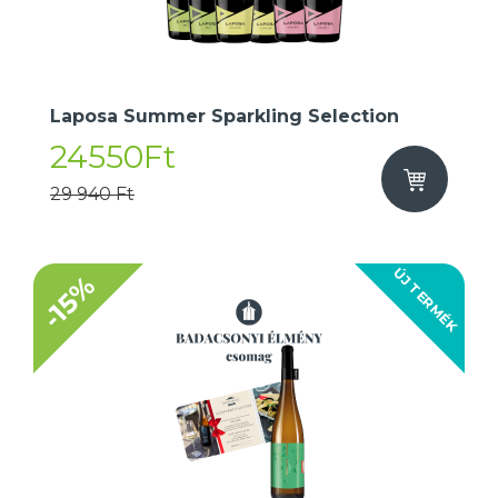
Laposa Summer Sparkling Selection
24550Ft
29 940 Ft
ÚJ TERMÉK
-15%