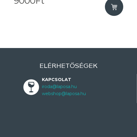
9000Ft
ELÉRHETŐSÉGEK
KAPCSOLAT
iroda@laposa.hu
webshop@laposa.hu