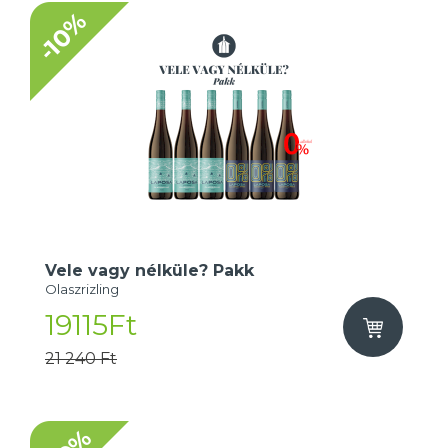
-10%
Vele vagy nélküle? Pakk
Olaszrizling
19115Ft
21 240 Ft