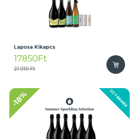
Laposa Kikapcs
17850Ft
21 010 Ft
ÚJ TERMÉK
-18%