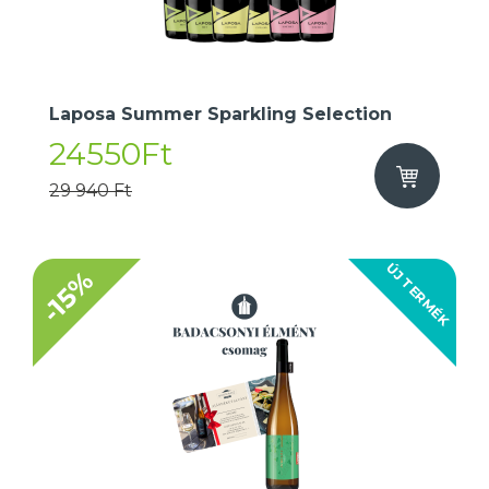
Laposa Summer Sparkling Selection
24550Ft
29 940 Ft
ÚJ TERMÉK
-15%