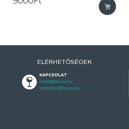
9000Ft
ELÉRHETŐSÉGEK
KAPCSOLAT
iroda@laposa.hu
webshop@laposa.hu