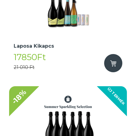
Laposa Kikapcs
17850Ft
21 010 Ft
ÚJ TERMÉK
-18%