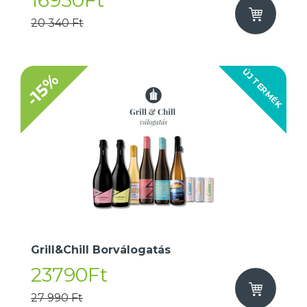
16950Ft
20 340 Ft
ÚJ TERMÉK
-15%
Grill&Chill Borválogatás
23790Ft
27 990 Ft