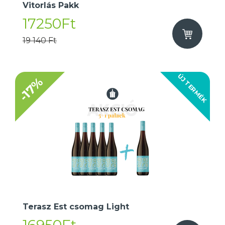
Vitorlás Pakk
17250Ft
19 140 Ft
ÚJ TERMÉK
-17%
Terasz Est csomag Light