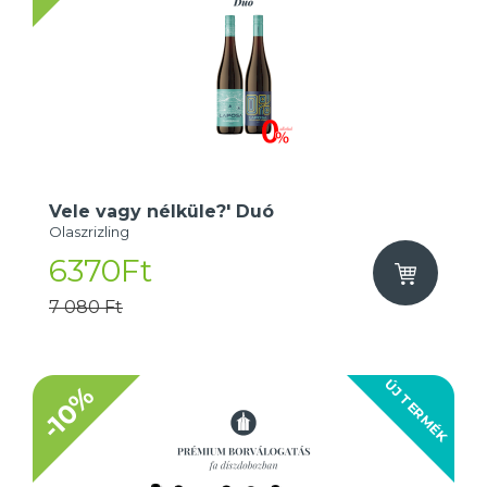
Vele vagy nélküle?' Duó
Olaszrizling
6370Ft
7 080 Ft
ÚJ TERMÉK
-10%