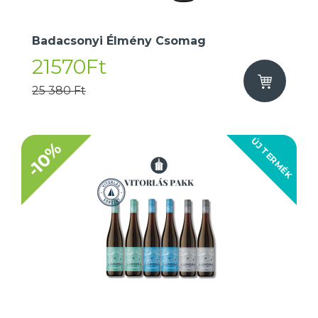
Badacsonyi Élmény Csomag
21570Ft
25 380 Ft
ÚJ TERMÉK
-10%