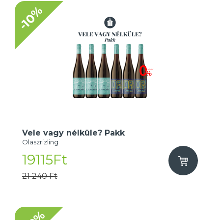
-10%
Vele vagy nélküle? Pakk
Olaszrizling
19115Ft
21 240 Ft