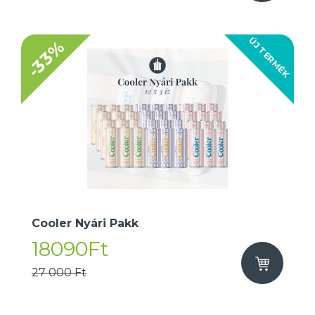
ÚJ TERMÉK
-33%
Cooler Nyári Pakk
18090Ft
27 000 Ft