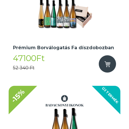
Prémium Borválogatás Fa díszdobozban
47100Ft
52 340 Ft
ÚJ TERMÉK
-15%