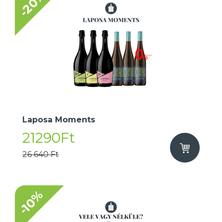
-20%
Laposa Moments
21290Ft
26 640 Ft
-10%