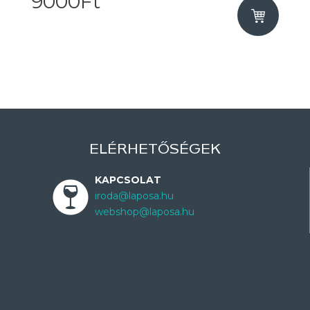
9000Ft
ELÉRHETŐSÉGEK
KAPCSOLAT
iroda@laposa.hu
webshop@laposa.hu