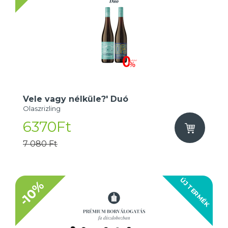
Vele vagy nélküle?' Duó
Olaszrizling
6370Ft
7 080 Ft
ÚJ TERMÉK
-10%