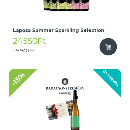
Laposa Summer Sparkling Selection
24550Ft
29 940 Ft
ÚJ TERMÉK
-15%