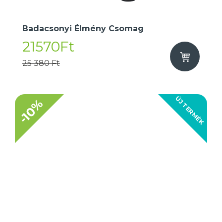
Badacsonyi Élmény Csomag
21570Ft
25 380 Ft
ÚJ TERMÉK
-10%