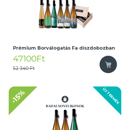
Prémium Borválogatás Fa díszdobozban
47100Ft
52 340 Ft
ÚJ TERMÉK
-15%