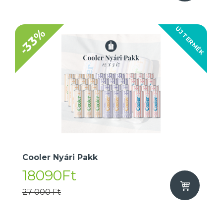
ÚJ TERMÉK
-33%
Cooler Nyári Pakk
18090Ft
27 000 Ft