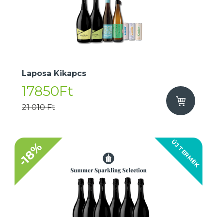
Laposa Kikapcs
17850Ft
21 010 Ft
ÚJ TERMÉK
-18%