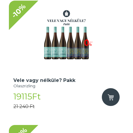
-10%
Vele vagy nélküle? Pakk
Olaszrizling
19115Ft
21 240 Ft