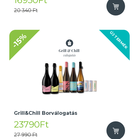
16950Ft
20 340 Ft
ÚJ TERMÉK
-15%
Grill&Chill Borválogatás
23790Ft
27 990 Ft