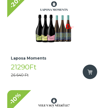
-20%
Laposa Moments
21290Ft
26 640 Ft
-10%