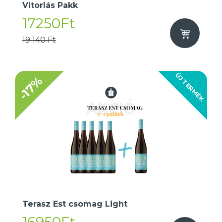
Vitorlás Pakk
17250Ft
19 140 Ft
ÚJ TERMÉK
-17%
Terasz Est csomag Light