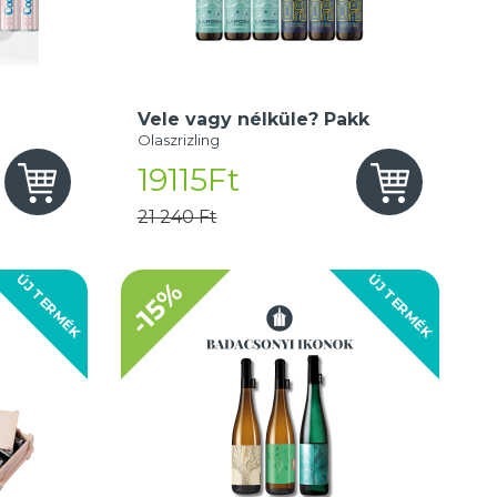
Vele vagy nélküle? Pakk
Olaszrizling
19115Ft
21 240 Ft
ÚJ TERMÉK
ÚJ TERMÉK
-15%