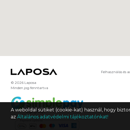
Felhasználás és 
© 2026 Laposa
Minden jog fenntartva
A weboldal sütiket (cookie-kat) használ, hogy bizto
az
Általános adatvédelmi tájékoztatónkat!