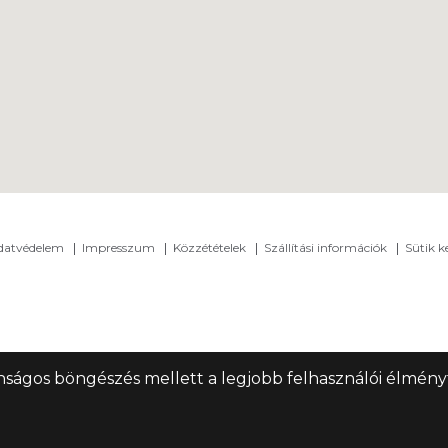
adatvédelem
Impresszum
Közzétételek
Szállítási információk
Sütik k
nságos böngészés mellett a legjobb felhasználói élményt