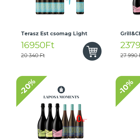
Terasz Est csomag Light
Grill&C
16950Ft
237
20 340 Ft
27 990 
-20%
-10%