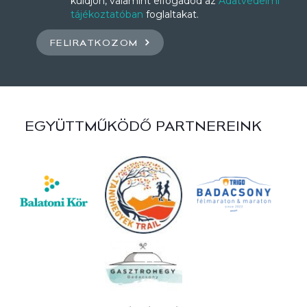
küldjön, valamint elfogadod az
Adatvédelmi
tájékoztatóban
foglaltakat.
FELIRATKOZOM
EGYÜTTMŰKÖDŐ PARTNEREINK