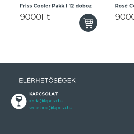
Friss Cooler Pakk I 12 doboz
Rosé Co
9000Ft
900
ELÉRHETŐSÉGEK
KAPCSOLAT
iroda@laposa.hu
webshop@laposa.hu