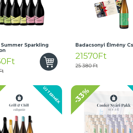
 Summer Sparkling
Badacsonyi Élmény C
ion
21570Ft
50Ft
25 380 Ft
Ft
ÚJ TERMÉK
-33%