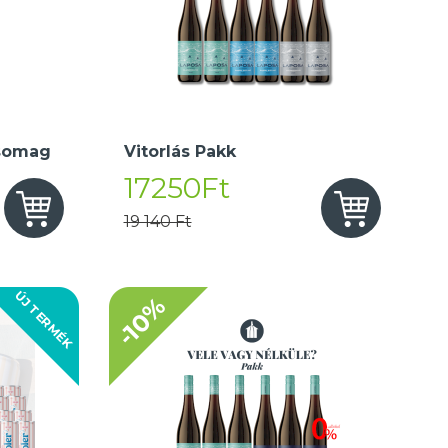
somag
Vitorlás Pakk
17250Ft
19 140 Ft
ÚJ TERMÉK
-10%