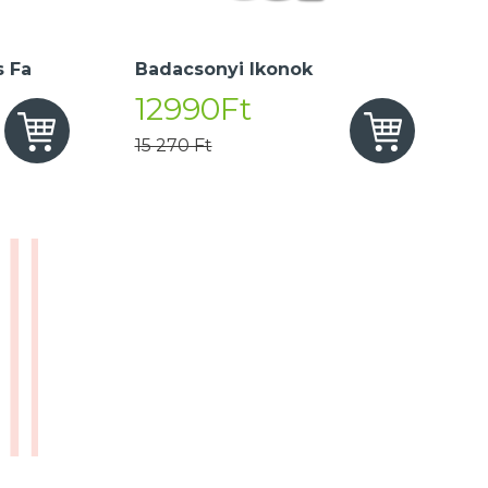
 Fa
Badacsonyi Ikonok
12990Ft
15 270 Ft