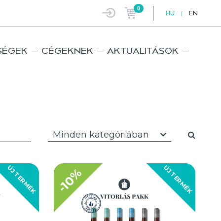
0
HU
|
EN
SÉGEK
CÉGEKNEK
AKTUALITÁSOK
Minden kategóriában
ÚJ TERMÉK
ÚJ TERMÉK
-10%