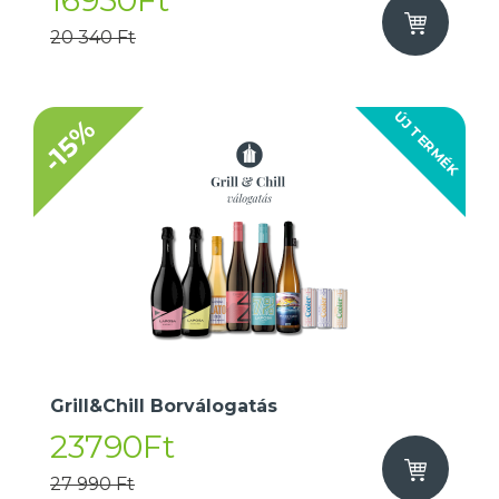
16950Ft
20 340 Ft
ÚJ TERMÉK
-15%
Grill&Chill Borválogatás
23790Ft
27 990 Ft