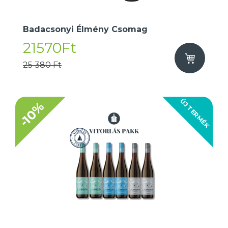
Badacsonyi Élmény Csomag
21570Ft
25 380 Ft
ÚJ TERMÉK
-10%