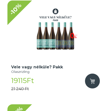
-10%
Vele vagy nélküle? Pakk
Olaszrizling
19115Ft
21 240 Ft