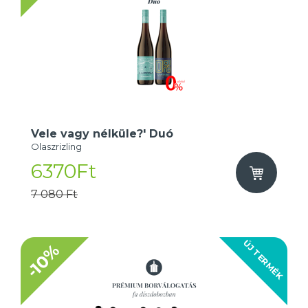
Vele vagy nélküle?' Duó
Olaszrizling
6370Ft
7 080 Ft
ÚJ TERMÉK
-10%