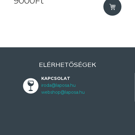
9000Ft
ELÉRHETŐSÉGEK
KAPCSOLAT
iroda@laposa.hu
webshop@laposa.hu