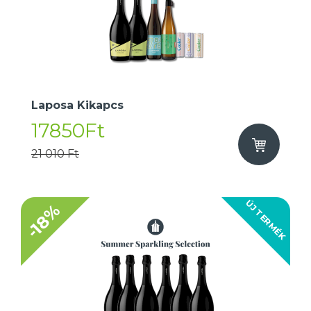
Laposa Kikapcs
17850Ft
21 010 Ft
ÚJ TERMÉK
-18%