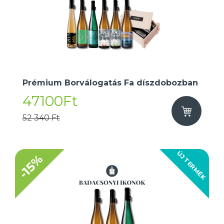
Prémium Borválogatás Fa díszdobozban
47100Ft
52 340 Ft
ÚJ TERMÉK
-15%