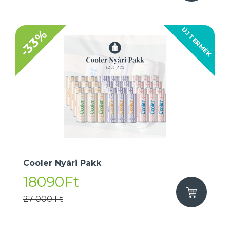
ÚJ TERMÉK
-33%
Cooler Nyári Pakk
18090Ft
27 000 Ft