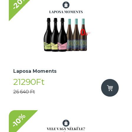
-20%
Laposa Moments
21290Ft
26 640 Ft
-10%