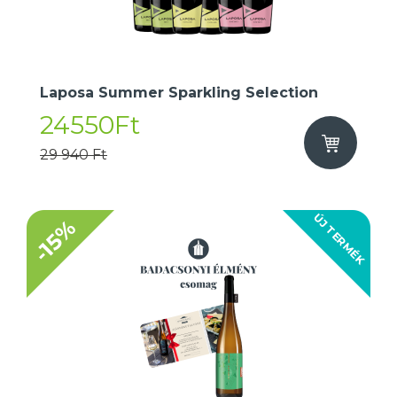
Laposa Summer Sparkling Selection
24550Ft
29 940 Ft
ÚJ TERMÉK
-15%