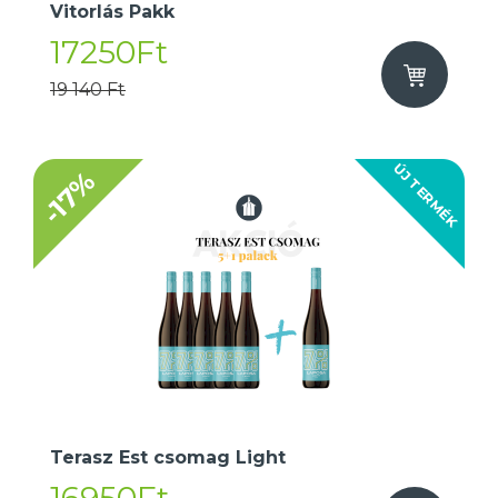
Vitorlás Pakk
17250Ft
19 140 Ft
ÚJ TERMÉK
-17%
Terasz Est csomag Light