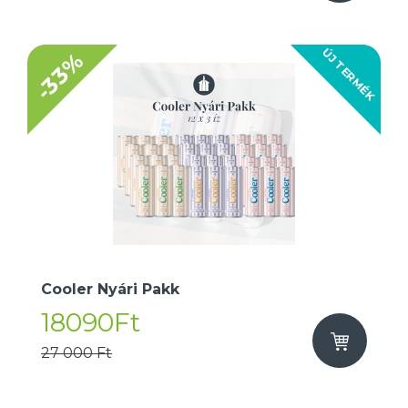
ÚJ TERMÉK
-33%
Cooler Nyári Pakk
18090Ft
27 000 Ft