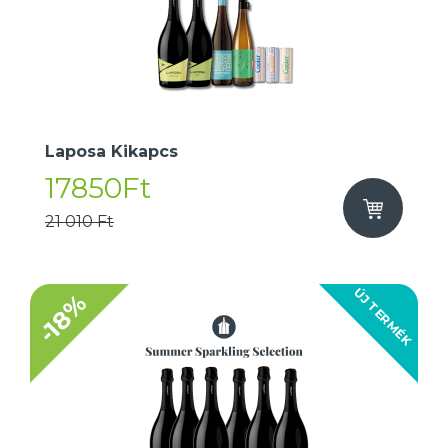
Laposa Kikapcs
17850Ft
21 010 Ft
ÚJ TERMÉK
-18%