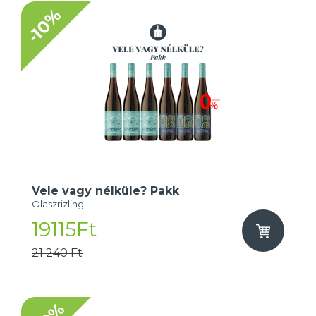
-10%
Vele vagy nélküle? Pakk
Olaszrizling
19115Ft
21 240 Ft