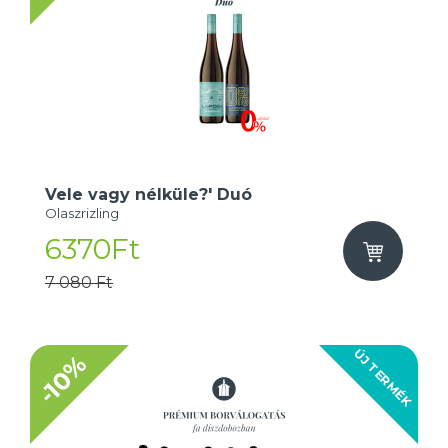
Vele vagy nélküle?' Duó
Olaszrizling
6370Ft
7 080 Ft
ÚJ TERMÉK
-10%