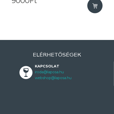
9000Ft
ELÉRHETŐSÉGEK
KAPCSOLAT
iroda@laposa.hu
webshop@laposa.hu