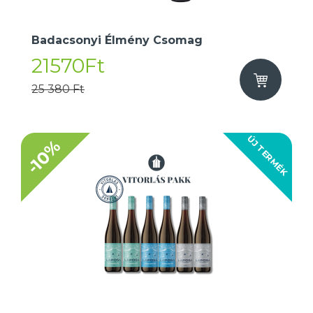
Badacsonyi Élmény Csomag
21570Ft
25 380 Ft
ÚJ TERMÉK
-10%