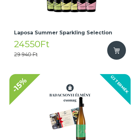
Laposa Summer Sparkling Selection
24550Ft
29 940 Ft
ÚJ TERMÉK
-15%