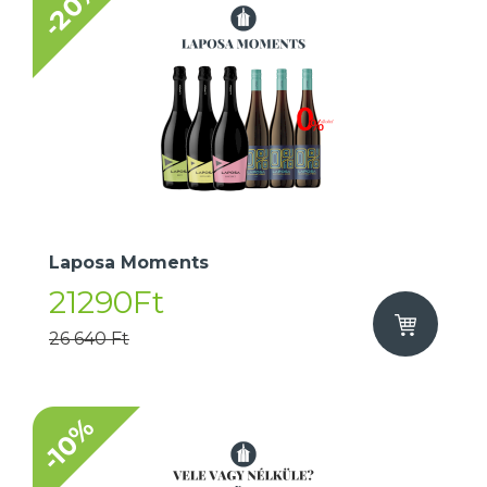
-20%
Laposa Moments
21290Ft
26 640 Ft
-10%