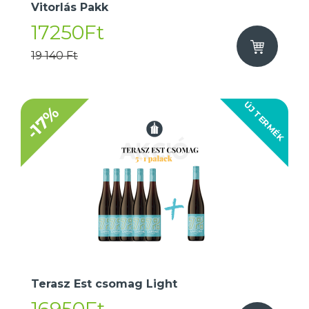
Vitorlás Pakk
17250Ft
19 140 Ft
ÚJ TERMÉK
-17%
Terasz Est csomag Light