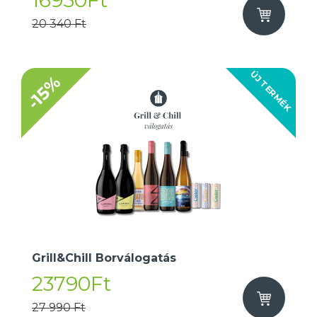
16950Ft
20 340 Ft
ÚJ TERMÉK
-15%
Grill&Chill Borválogatás
23790Ft
27 990 Ft