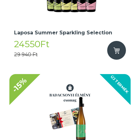
Laposa Summer Sparkling Selection
24550Ft
29 940 Ft
ÚJ TERMÉK
-15%