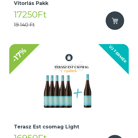
Vitorlás Pakk
17250Ft
19 140 Ft
ÚJ TERMÉK
-17%
Terasz Est csomag Light