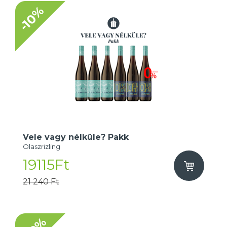
-10%
Vele vagy nélküle? Pakk
Olaszrizling
19115Ft
21 240 Ft