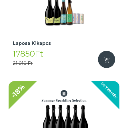
Laposa Kikapcs
17850Ft
21 010 Ft
ÚJ TERMÉK
-18%