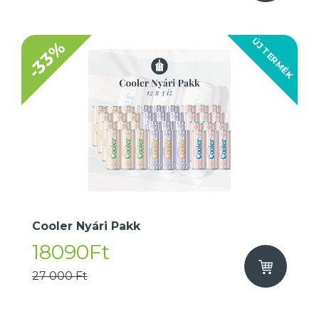
ÚJ TERMÉK
-33%
Cooler Nyári Pakk
18090Ft
27 000 Ft