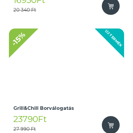
16950Ft
20 340 Ft
ÚJ TERMÉK
-15%
Grill&Chill Borválogatás
23790Ft
27 990 Ft