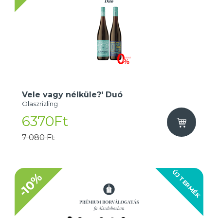
Vele vagy nélküle?' Duó
Olaszrizling
6370Ft
7 080 Ft
ÚJ TERMÉK
-10%