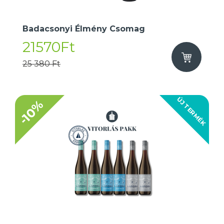
Badacsonyi Élmény Csomag
21570Ft
25 380 Ft
ÚJ TERMÉK
-10%