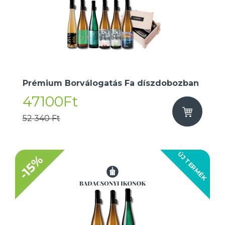
Prémium Borválogatás Fa díszdobozban
47100Ft
52 340 Ft
ÚJ TERMÉK
-15%