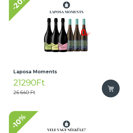
-20%
Laposa Moments
21290Ft
26 640 Ft
-10%