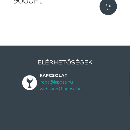
9000Ft
ELÉRHETŐSÉGEK
KAPCSOLAT
iroda@laposa.hu
webshop@laposa.hu