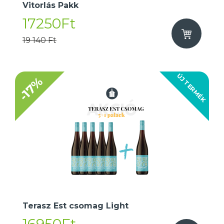
Vitorlás Pakk
17250Ft
19 140 Ft
ÚJ TERMÉK
-17%
Terasz Est csomag Light