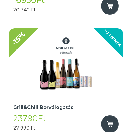
16950Ft
20 340 Ft
ÚJ TERMÉK
-15%
Grill&Chill Borválogatás
23790Ft
27 990 Ft