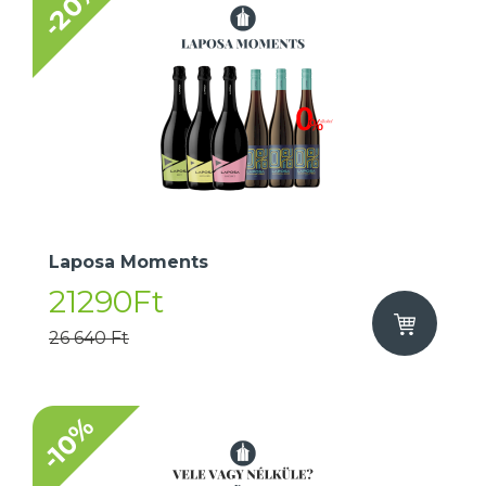
-20%
Laposa Moments
21290Ft
26 640 Ft
-10%