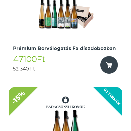
Prémium Borválogatás Fa díszdobozban
47100Ft
52 340 Ft
ÚJ TERMÉK
-15%