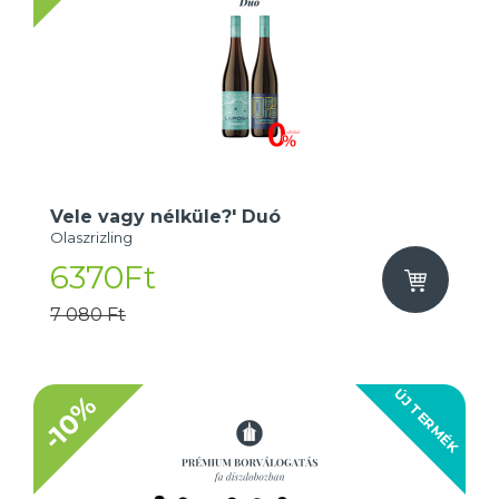
Vele vagy nélküle?' Duó
Olaszrizling
6370Ft
7 080 Ft
ÚJ TERMÉK
-10%