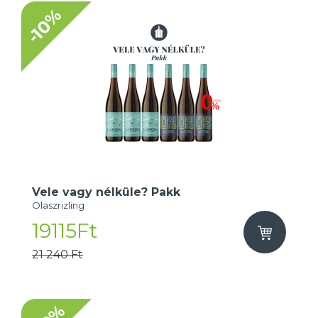
-10%
Vele vagy nélküle? Pakk
Olaszrizling
19115Ft
21 240 Ft