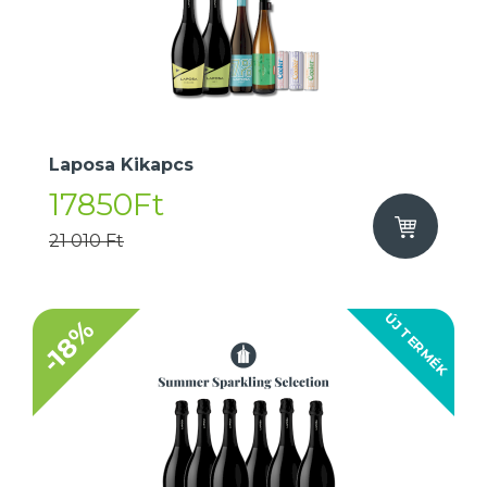
Laposa Kikapcs
17850Ft
21 010 Ft
ÚJ TERMÉK
-18%