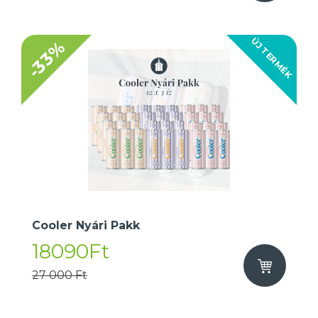
ÚJ TERMÉK
-33%
Cooler Nyári Pakk
18090Ft
27 000 Ft