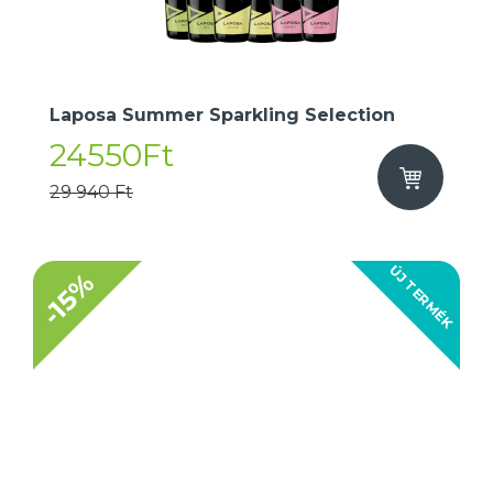
Laposa Summer Sparkling Selection
24550Ft
29 940 Ft
ÚJ TERMÉK
-15%