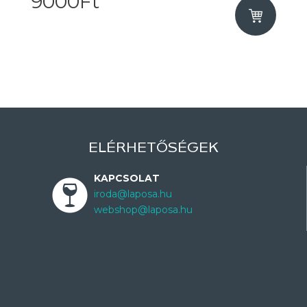
9000Ft
ELÉRHETŐSÉGEK
KAPCSOLAT
iroda@laposa.hu
webshop@laposa.hu