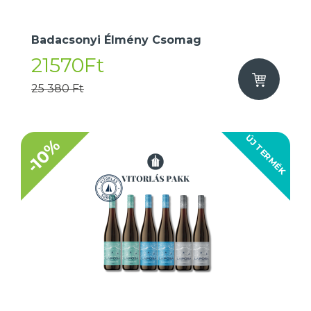
Badacsonyi Élmény Csomag
21570Ft
25 380 Ft
ÚJ TERMÉK
-10%