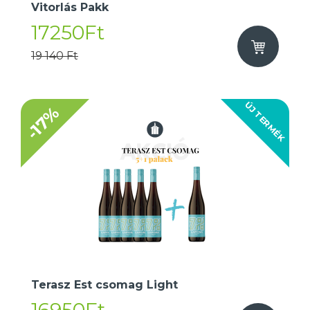
Vitorlás Pakk
17250Ft
19 140 Ft
ÚJ TERMÉK
-17%
Terasz Est csomag Light