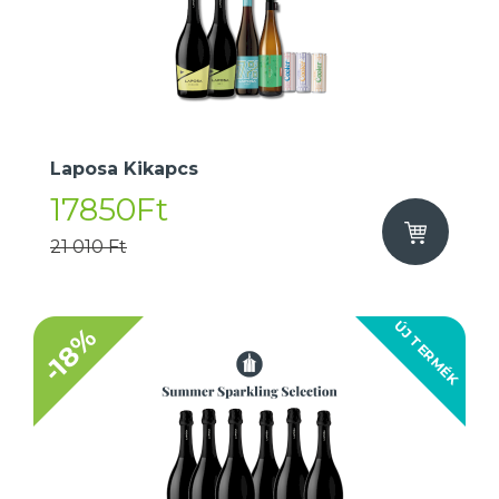
Laposa Kikapcs
17850Ft
21 010 Ft
ÚJ TERMÉK
-18%