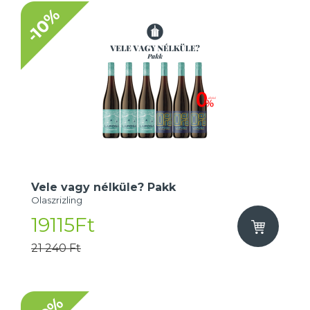
-10%
Vele vagy nélküle? Pakk
Olaszrizling
19115Ft
21 240 Ft