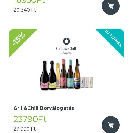
16950Ft
20 340 Ft
ÚJ TERMÉK
-15%
Grill&Chill Borválogatás
23790Ft
27 990 Ft