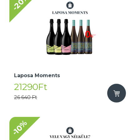
-20%
Laposa Moments
21290Ft
26 640 Ft
-10%