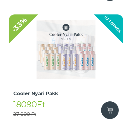
ÚJ TERMÉK
-33%
Cooler Nyári Pakk
18090Ft
27 000 Ft