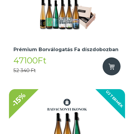
Prémium Borválogatás Fa díszdobozban
47100Ft
52 340 Ft
ÚJ TERMÉK
-15%