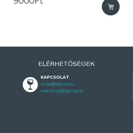
9000Ft
ELÉRHETŐSÉGEK
KAPCSOLAT
iroda@laposa.hu
webshop@laposa.hu