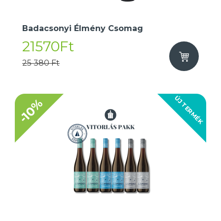
Badacsonyi Élmény Csomag
21570Ft
25 380 Ft
ÚJ TERMÉK
-10%