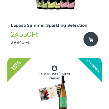
Laposa Summer Sparkling Selection
24550Ft
29 940 Ft
ÚJ TERMÉK
-15%