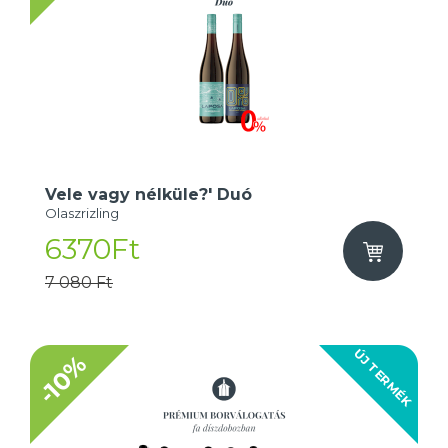
Vele vagy nélküle?' Duó
Olaszrizling
6370Ft
7 080 Ft
ÚJ TERMÉK
-10%