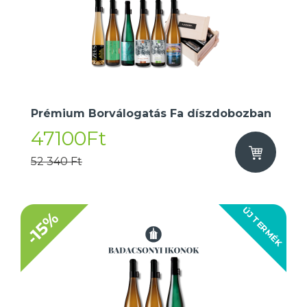
Prémium Borválogatás Fa díszdobozban
47100Ft
52 340 Ft
ÚJ TERMÉK
-15%