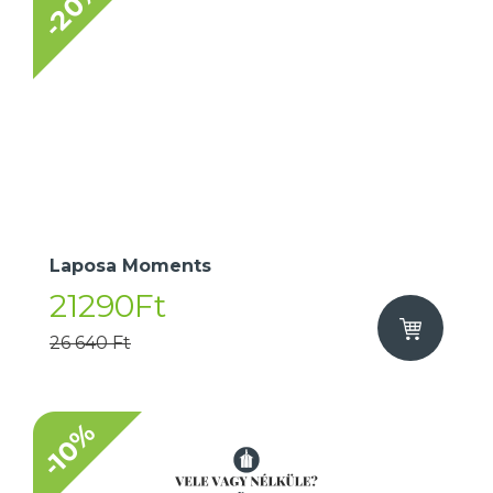
-20%
Laposa Moments
21290Ft
26 640 Ft
-10%