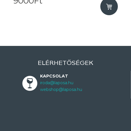
9000Ft
ELÉRHETŐSÉGEK
KAPCSOLAT
iroda@laposa.hu
webshop@laposa.hu