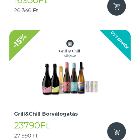
16950Ft
20 340 Ft
ÚJ TERMÉK
-15%
Grill&Chill Borválogatás
23790Ft
27 990 Ft