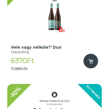
Vele vagy nélküle?' Duó
Olaszrizling
6370Ft
7 080 Ft
ÚJ TERMÉK
-10%