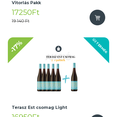
Vitorlás Pakk
17250Ft
19 140 Ft
ÚJ TERMÉK
-17%
Terasz Est csomag Light