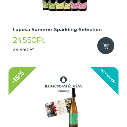
Laposa Summer Sparkling Selection
24550Ft
29 940 Ft
ÚJ TERMÉK
-15%