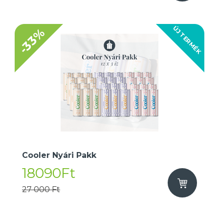
ÚJ TERMÉK
-33%
Cooler Nyári Pakk
18090Ft
27 000 Ft