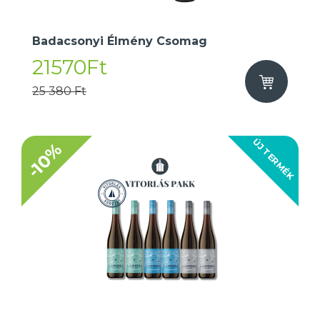
Badacsonyi Élmény Csomag
21570Ft
25 380 Ft
ÚJ TERMÉK
-10%