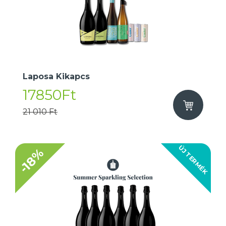
Laposa Kikapcs
17850Ft
21 010 Ft
ÚJ TERMÉK
-18%