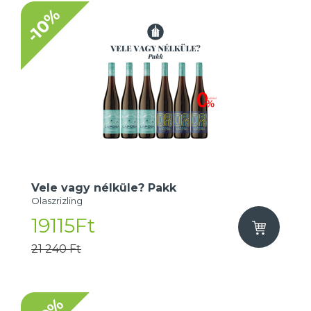
-10%
Vele vagy nélküle? Pakk
Olaszrizling
19115Ft
21 240 Ft