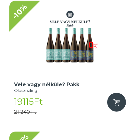
-10%
Vele vagy nélküle? Pakk
Olaszrizling
19115Ft
21 240 Ft