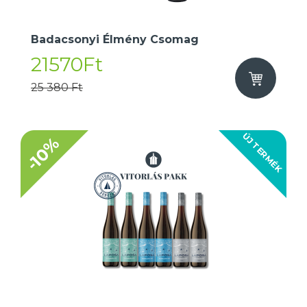
Badacsonyi Élmény Csomag
21570Ft
25 380 Ft
ÚJ TERMÉK
-10%