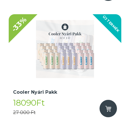
ÚJ TERMÉK
-33%
Cooler Nyári Pakk
18090Ft
27 000 Ft