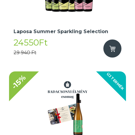
Laposa Summer Sparkling Selection
24550Ft
29 940 Ft
ÚJ TERMÉK
-15%