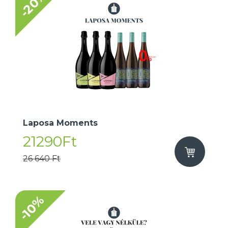
-20%
Laposa Moments
21290Ft
26 640 Ft
-10%