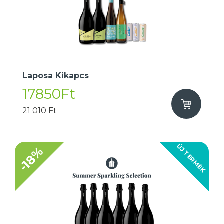
Laposa Kikapcs
17850Ft
21 010 Ft
ÚJ TERMÉK
-18%