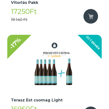
Vitorlás Pakk
17250Ft
19 140 Ft
ÚJ TERMÉK
-17%
Terasz Est csomag Light