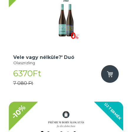
Vele vagy nélküle?' Duó
Olaszrizling
6370Ft
7 080 Ft
ÚJ TERMÉK
-10%