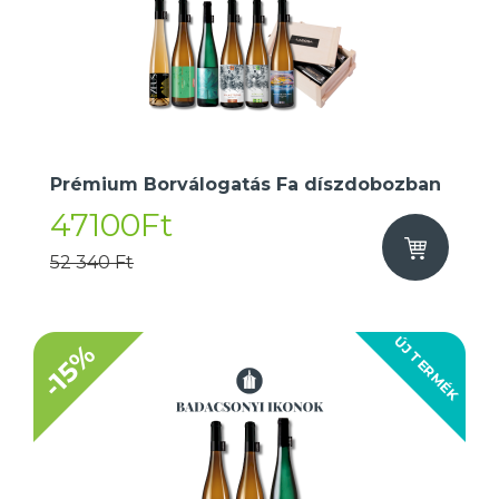
Prémium Borválogatás Fa díszdobozban
47100Ft
52 340 Ft
ÚJ TERMÉK
-15%