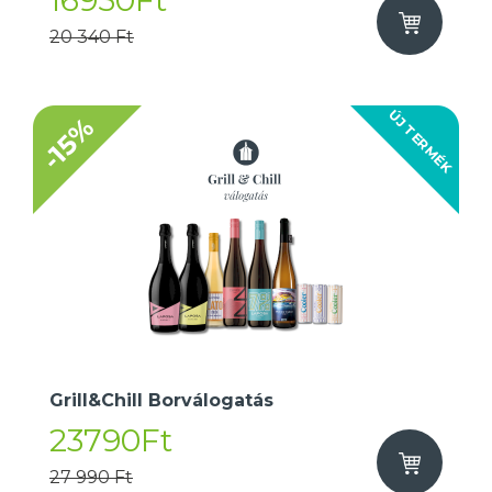
16950Ft
20 340 Ft
ÚJ TERMÉK
-15%
Grill&Chill Borválogatás
23790Ft
27 990 Ft