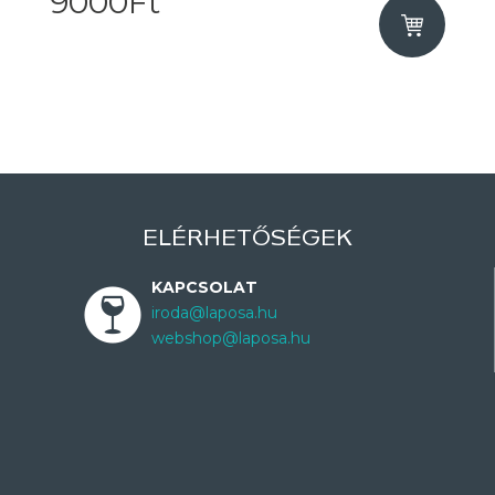
9000Ft
ELÉRHETŐSÉGEK
KAPCSOLAT
iroda@laposa.hu
webshop@laposa.hu