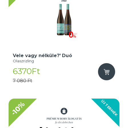
Vele vagy nélküle?' Duó
Olaszrizling
6370Ft
7 080 Ft
ÚJ TERMÉK
-10%