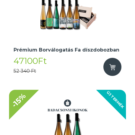
Prémium Borválogatás Fa díszdobozban
47100Ft
52 340 Ft
ÚJ TERMÉK
-15%