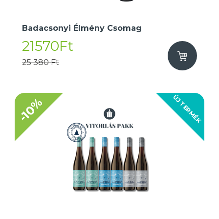
Badacsonyi Élmény Csomag
21570Ft
25 380 Ft
ÚJ TERMÉK
-10%