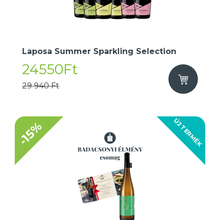
Laposa Summer Sparkling Selection
24550Ft
29 940 Ft
ÚJ TERMÉK
-15%