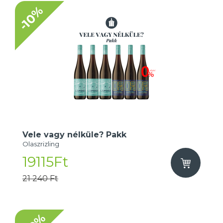
-10%
Vele vagy nélküle? Pakk
Olaszrizling
19115Ft
21 240 Ft