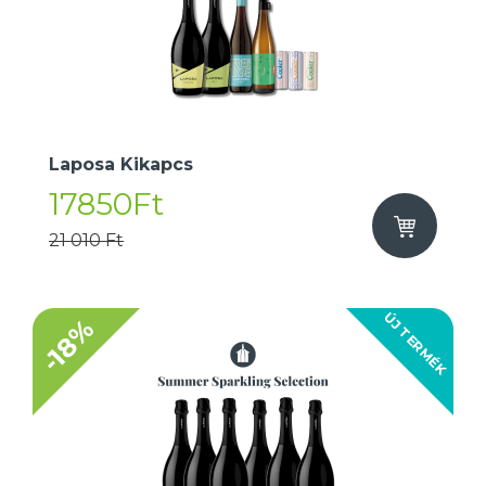
Laposa Kikapcs
17850Ft
21 010 Ft
ÚJ TERMÉK
-18%