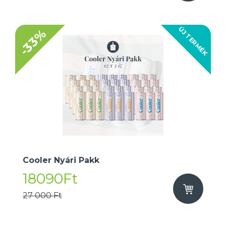
ÚJ TERMÉK
-33%
Cooler Nyári Pakk
18090Ft
27 000 Ft