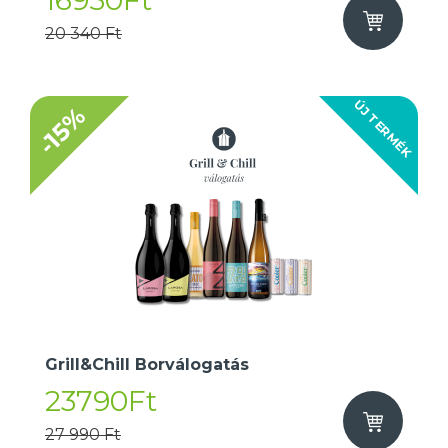
16950Ft
20 340 Ft
ÚJ TERMÉK
-15%
Grill&Chill Borválogatás
23790Ft
27 990 Ft