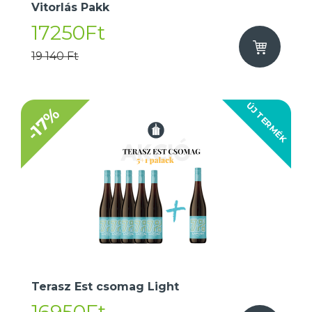
Vitorlás Pakk
17250Ft
19 140 Ft
ÚJ TERMÉK
-17%
Terasz Est csomag Light