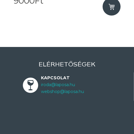
9000Ft
ELÉRHETŐSÉGEK
KAPCSOLAT
iroda@laposa.hu
webshop@laposa.hu