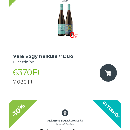
Vele vagy nélküle?' Duó
Olaszrizling
6370Ft
7 080 Ft
ÚJ TERMÉK
-10%