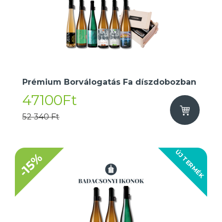
Prémium Borválogatás Fa díszdobozban
47100Ft
52 340 Ft
ÚJ TERMÉK
-15%