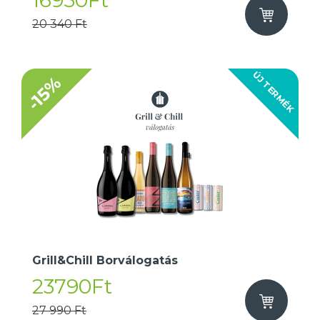
16950Ft
20 340 Ft
ÚJ TERMÉK
-15%
Grill&Chill Borválogatás
23790Ft
27 990 Ft