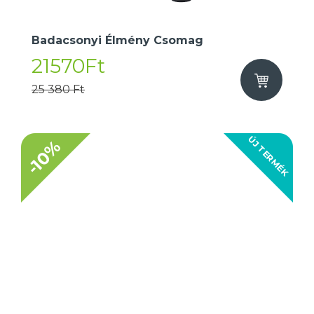
Badacsonyi Élmény Csomag
21570Ft
25 380 Ft
ÚJ TERMÉK
-10%