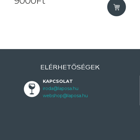
9000Ft
ELÉRHETŐSÉGEK
KAPCSOLAT
iroda@laposa.hu
webshop@laposa.hu