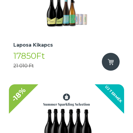
Laposa Kikapcs
17850Ft
21 010 Ft
ÚJ TERMÉK
-18%