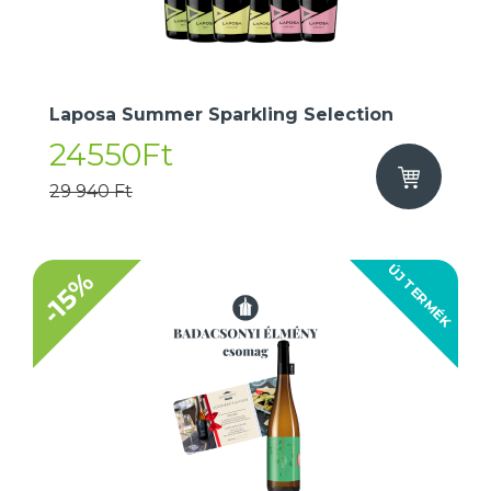
Laposa Summer Sparkling Selection
24550Ft
29 940 Ft
ÚJ TERMÉK
-15%