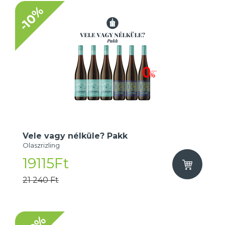
-10%
Vele vagy nélküle? Pakk
Olaszrizling
19115Ft
21 240 Ft