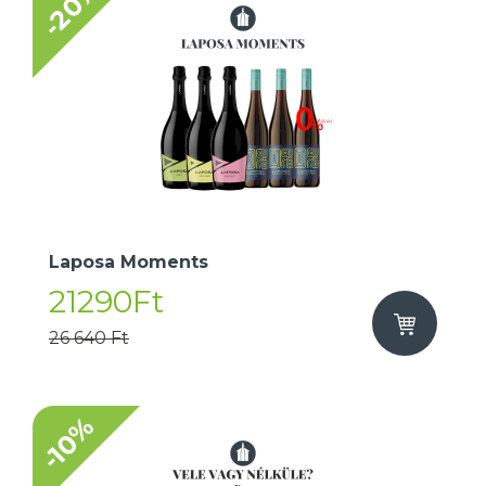
-20%
Laposa Moments
21290Ft
26 640 Ft
-10%