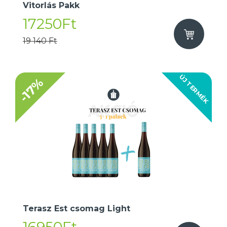
Vitorlás Pakk
17250Ft
19 140 Ft
ÚJ TERMÉK
-17%
Terasz Est csomag Light