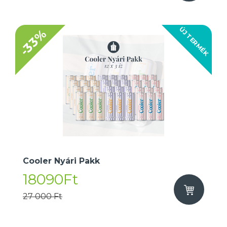
ÚJ TERMÉK
-33%
Cooler Nyári Pakk
18090Ft
27 000 Ft