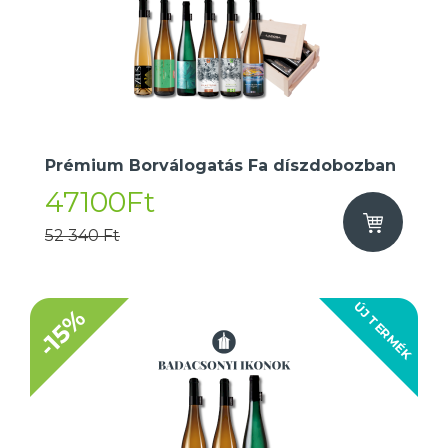
Prémium Borválogatás Fa díszdobozban
47100Ft
52 340 Ft
ÚJ TERMÉK
-15%