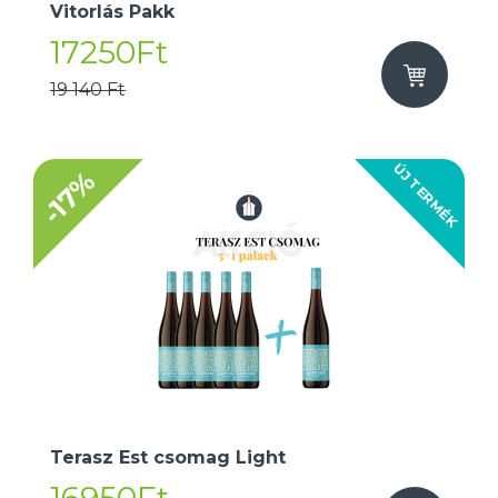
Vitorlás Pakk
17250Ft
19 140 Ft
ÚJ TERMÉK
-17%
Terasz Est csomag Light