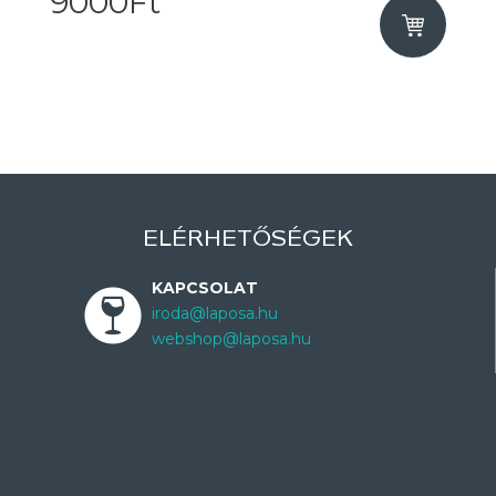
9000Ft
ELÉRHETŐSÉGEK
KAPCSOLAT
iroda@laposa.hu
webshop@laposa.hu