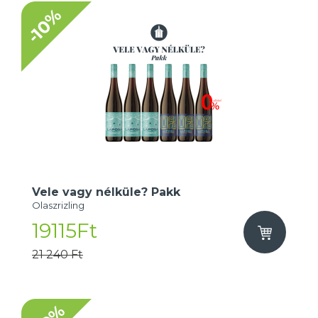
-10%
Vele vagy nélküle? Pakk
Olaszrizling
19115Ft
21 240 Ft