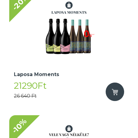
-20%
Laposa Moments
21290Ft
26 640 Ft
-10%