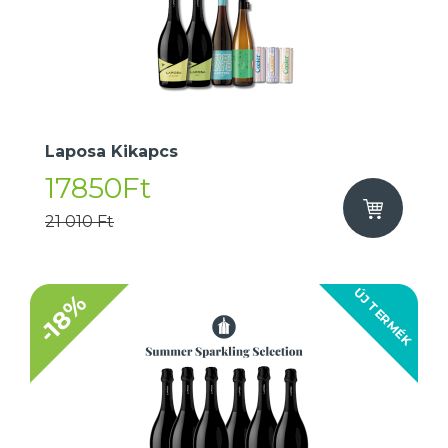
Laposa Kikapcs
17850Ft
21 010 Ft
ÚJ TERMÉK
-18%