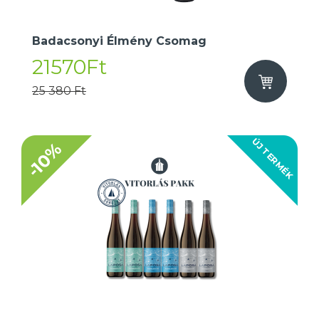
Badacsonyi Élmény Csomag
21570Ft
25 380 Ft
ÚJ TERMÉK
-10%