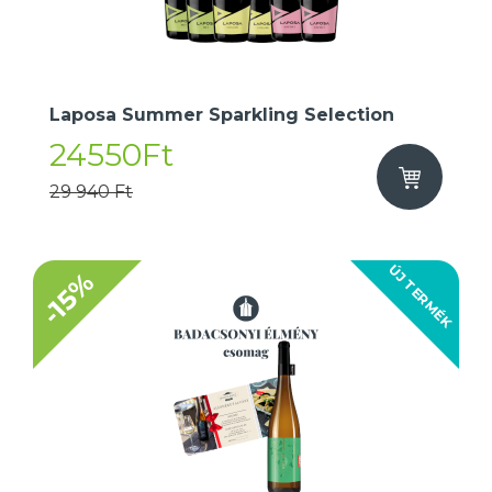
Laposa Summer Sparkling Selection
24550Ft
29 940 Ft
ÚJ TERMÉK
-15%