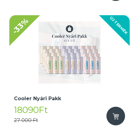
ÚJ TERMÉK
-33%
Cooler Nyári Pakk
18090Ft
27 000 Ft