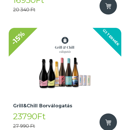
16950Ft
20 340 Ft
ÚJ TERMÉK
-15%
Grill&Chill Borválogatás
23790Ft
27 990 Ft