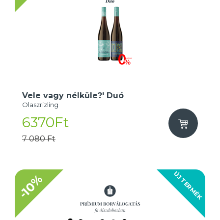
Vele vagy nélküle?' Duó
Olaszrizling
6370Ft
7 080 Ft
ÚJ TERMÉK
-10%