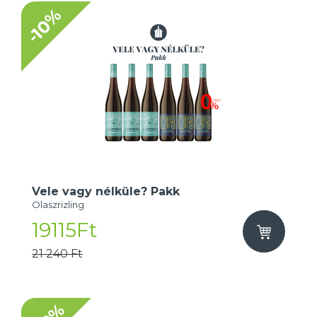
-10%
Vele vagy nélküle? Pakk
Olaszrizling
19115Ft
21 240 Ft