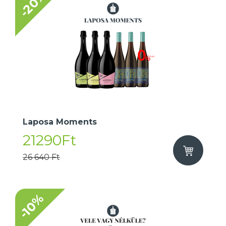
-20%
Laposa Moments
21290Ft
26 640 Ft
-10%