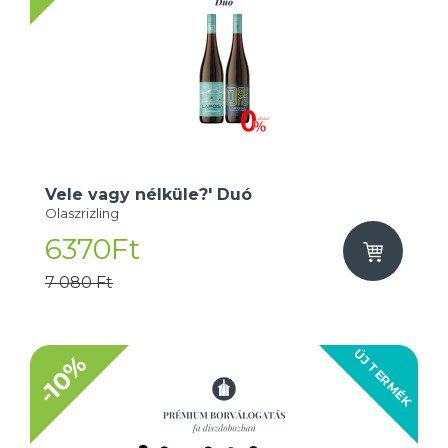
Vele vagy nélküle?' Duó
Olaszrizling
6370Ft
7 080 Ft
ÚJ TERMÉK
-10%