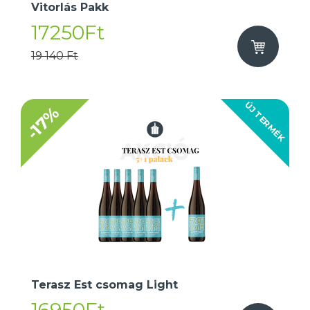
Vitorlás Pakk
17250Ft
19 140 Ft
ÚJ TERMÉK
-17%
Terasz Est csomag Light