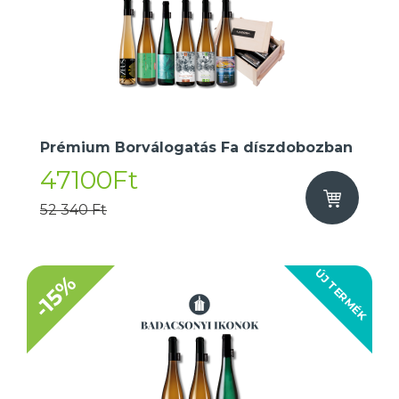
Prémium Borválogatás Fa díszdobozban
47100Ft
52 340 Ft
ÚJ TERMÉK
-15%