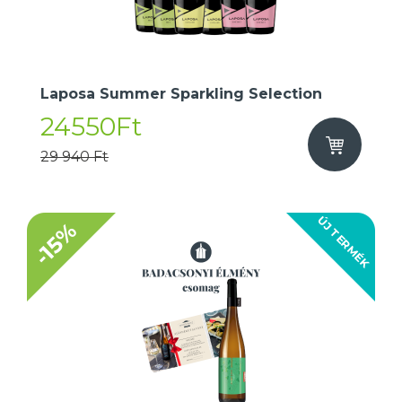
Laposa Summer Sparkling Selection
24550Ft
29 940 Ft
ÚJ TERMÉK
-15%