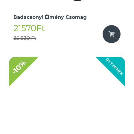
Badacsonyi Élmény Csomag
21570Ft
25 380 Ft
ÚJ TERMÉK
-10%