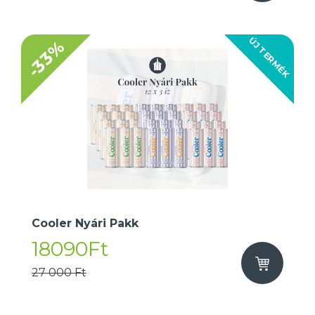
ÚJ TERMÉK
-33%
Cooler Nyári Pakk
18090Ft
27 000 Ft