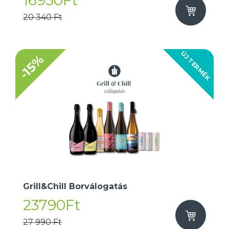
16950Ft
20 340 Ft
ÚJ TERMÉK
-15%
Grill&Chill Borválogatás
23790Ft
27 990 Ft