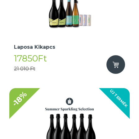
Laposa Kikapcs
17850Ft
21 010 Ft
ÚJ TERMÉK
-18%