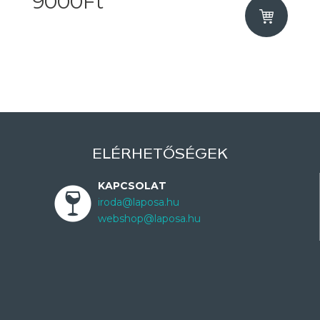
9000Ft
ELÉRHETŐSÉGEK
KAPCSOLAT
iroda@laposa.hu
webshop@laposa.hu