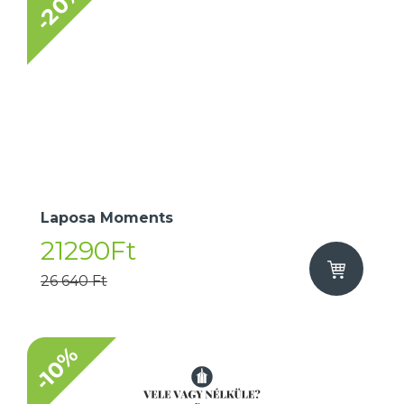
-20%
Laposa Moments
21290Ft
26 640 Ft
-10%