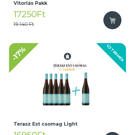
Vitorlás Pakk
17250Ft
19 140 Ft
ÚJ TERMÉK
-17%
Terasz Est csomag Light