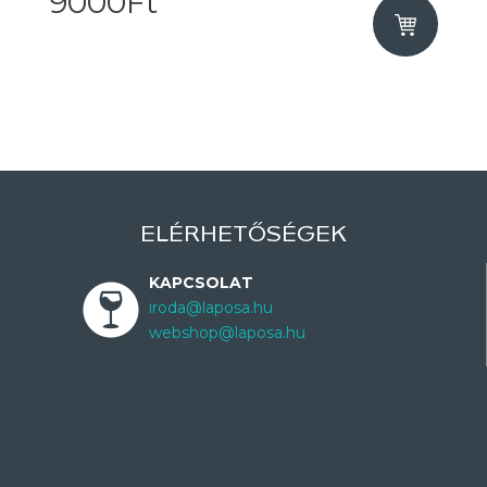
9000Ft
ELÉRHETŐSÉGEK
KAPCSOLAT
iroda@laposa.hu
webshop@laposa.hu