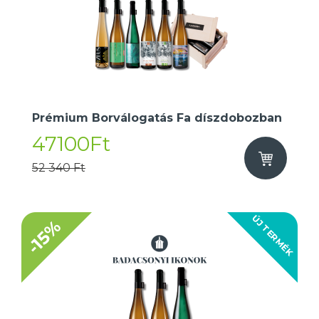
Prémium Borválogatás Fa díszdobozban
47100Ft
52 340 Ft
ÚJ TERMÉK
-15%