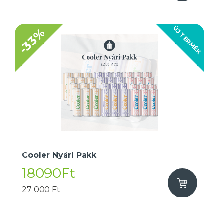
ÚJ TERMÉK
-33%
Cooler Nyári Pakk
18090Ft
27 000 Ft