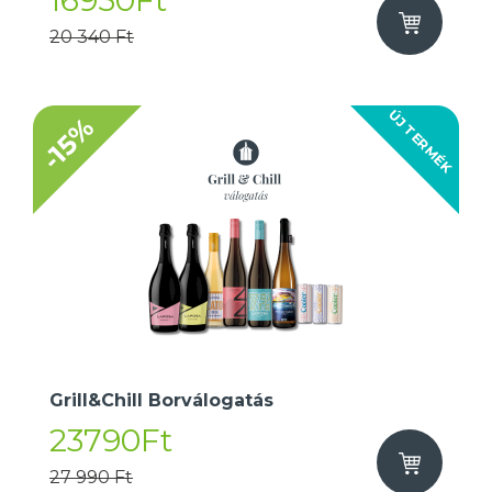
16950Ft
20 340 Ft
ÚJ TERMÉK
-15%
Grill&Chill Borválogatás
23790Ft
27 990 Ft