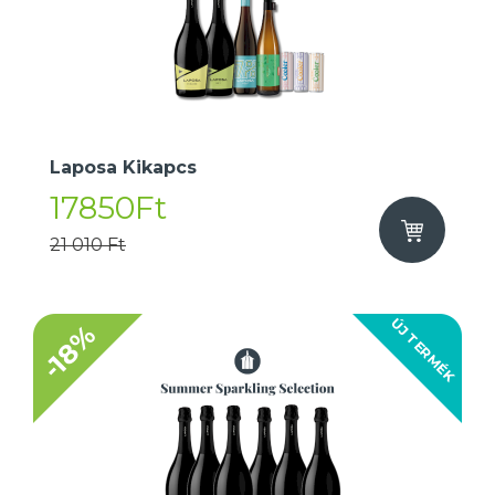
Laposa Kikapcs
17850Ft
21 010 Ft
ÚJ TERMÉK
-18%