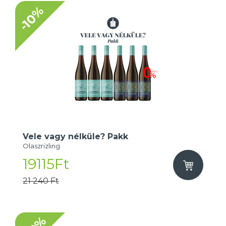
-10%
Vele vagy nélküle? Pakk
Olaszrizling
19115Ft
21 240 Ft