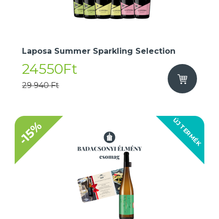
Laposa Summer Sparkling Selection
24550Ft
29 940 Ft
ÚJ TERMÉK
-15%