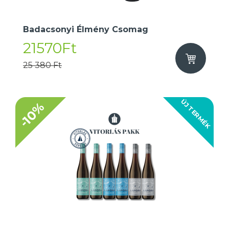
Badacsonyi Élmény Csomag
21570Ft
25 380 Ft
ÚJ TERMÉK
-10%