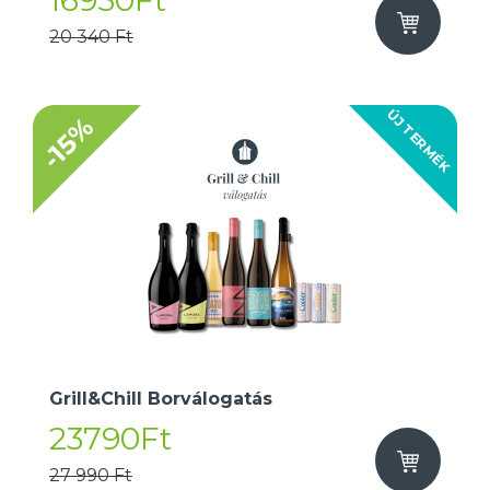
16950Ft
20 340 Ft
ÚJ TERMÉK
-15%
Grill&Chill Borválogatás
23790Ft
27 990 Ft