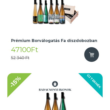
Prémium Borválogatás Fa díszdobozban
47100Ft
52 340 Ft
ÚJ TERMÉK
-15%