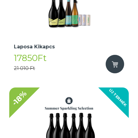
Laposa Kikapcs
17850Ft
21 010 Ft
ÚJ TERMÉK
-18%