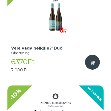
Vele vagy nélküle?' Duó
Olaszrizling
6370Ft
7 080 Ft
ÚJ TERMÉK
-10%