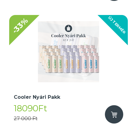
ÚJ TERMÉK
-33%
Cooler Nyári Pakk
18090Ft
27 000 Ft