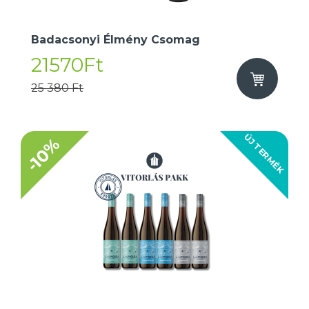
Badacsonyi Élmény Csomag
21570Ft
25 380 Ft
ÚJ TERMÉK
-10%