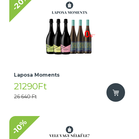
-20%
Laposa Moments
21290Ft
26 640 Ft
-10%