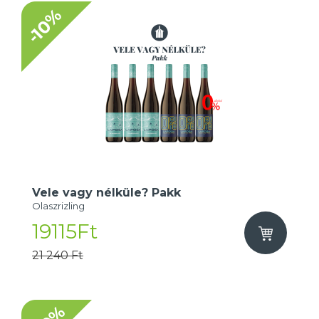
-10%
Vele vagy nélküle? Pakk
Olaszrizling
19115Ft
21 240 Ft