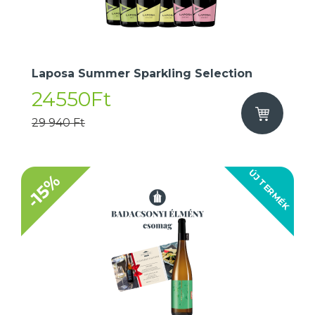
Laposa Summer Sparkling Selection
24550Ft
29 940 Ft
ÚJ TERMÉK
-15%