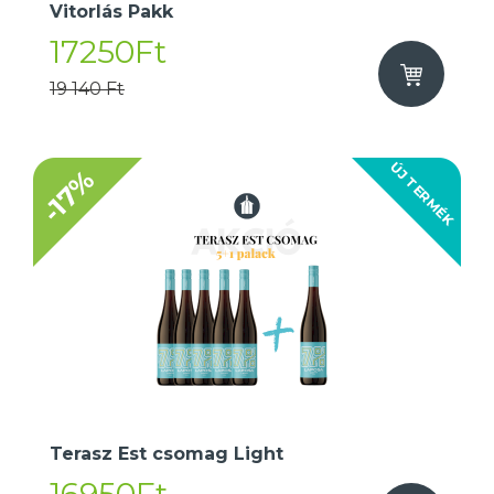
Vitorlás Pakk
17250Ft
19 140 Ft
ÚJ TERMÉK
-17%
Terasz Est csomag Light