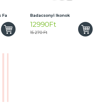
 Fa
Badacsonyi Ikonok
12990Ft
15 270 Ft