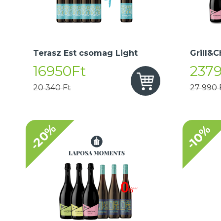
Terasz Est csomag Light
Grill&C
16950Ft
237
20 340 Ft
27 990 
-20%
-10%