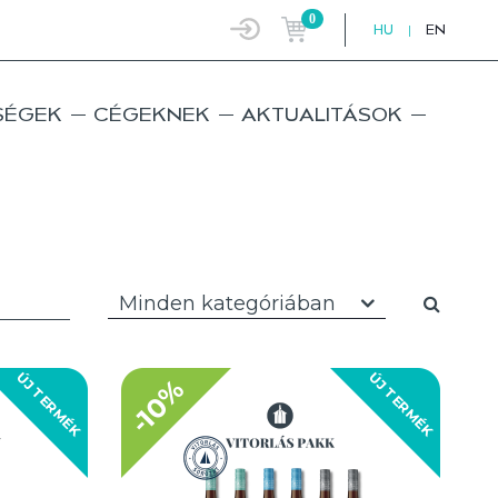
0
HU
|
EN
SÉGEK
CÉGEKNEK
AKTUALITÁSOK
Minden kategóriában
ÚJ TERMÉK
ÚJ TERMÉK
-10%