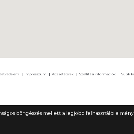
adatvédelem
Impresszum
Közzétételek
Szállítási információk
Sütik k
nságos böngészés mellett a legjobb felhasználói élményt