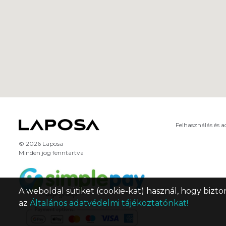
Felhasználás és 
© 2026 Laposa
Minden jog fenntartva
A weboldal sütiket (cookie-kat) használ, hogy bizto
az
Általános adatvédelmi tájékoztatónkat!