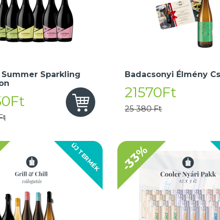
 Summer Sparkling
Badacsonyi Élmény C
ion
21570Ft
50Ft
25 380 Ft
Ft
ÚJ TERMÉK
-33%