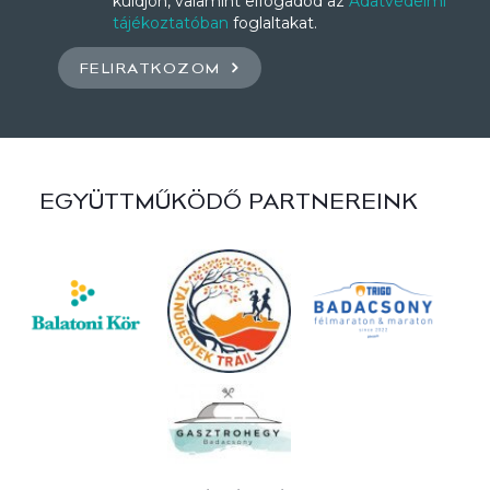
küldjön, valamint elfogadod az
Adatvédelmi
tájékoztatóban
foglaltakat.
FELIRATKOZOM
EGYÜTTMŰKÖDŐ PARTNEREINK