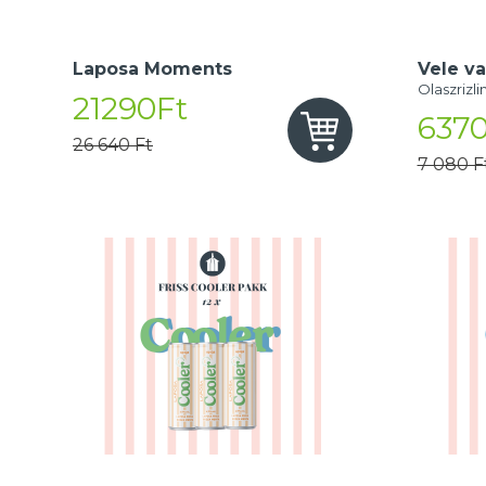
Laposa Moments
Vele va
Olaszrizli
21290Ft
6370
26 640 Ft
7 080 F