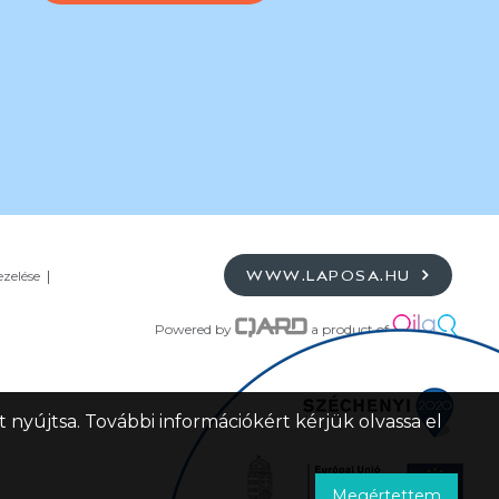
ezelése
WWW.LAPOSA.HU
Powered by
a product of
 nyújtsa. További információkért kérjük olvassa el
Megértettem