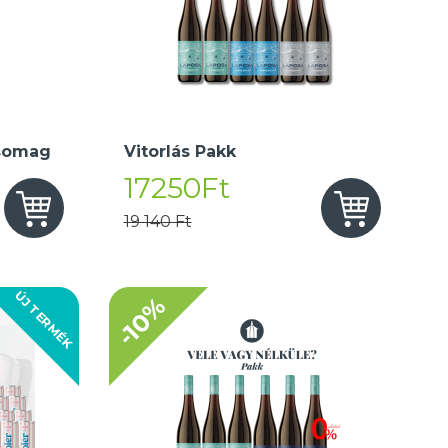
somag
Vitorlás Pakk
17250Ft
19 140 Ft
ÚJ TERMÉK
-10%