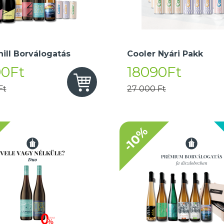
hill Borválogatás
Cooler Nyári Pakk
90Ft
18090Ft
Ft
27 000 Ft
-10%