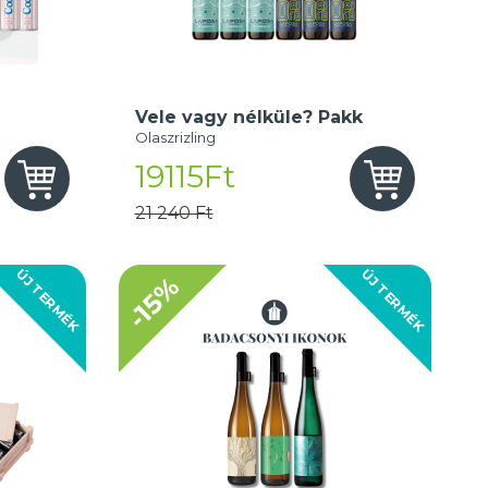
Vele vagy nélküle? Pakk
Olaszrizling
19115Ft
21 240 Ft
ÚJ TERMÉK
ÚJ TERMÉK
-15%