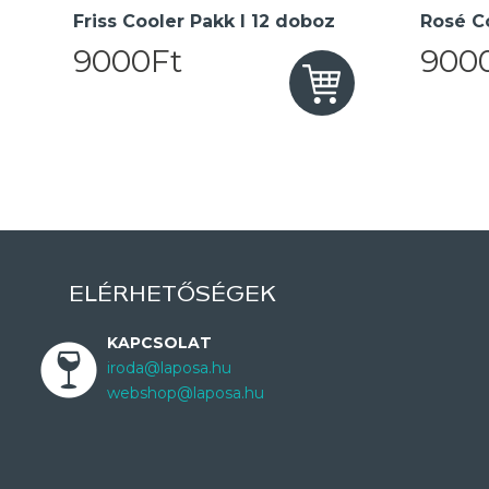
Friss Cooler Pakk I 12 doboz
Rosé Co
9000Ft
900
ELÉRHETŐSÉGEK
KAPCSOLAT
iroda@laposa.hu
webshop@laposa.hu