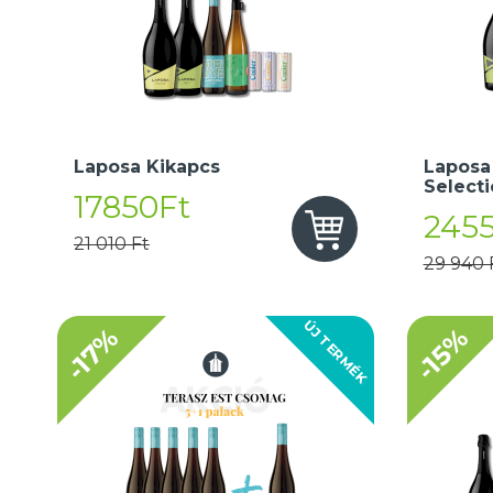
Laposa Kikapcs
Laposa
Select
17850Ft
245
21 010 Ft
29 940 
ÚJ TERMÉK
-17%
-15%