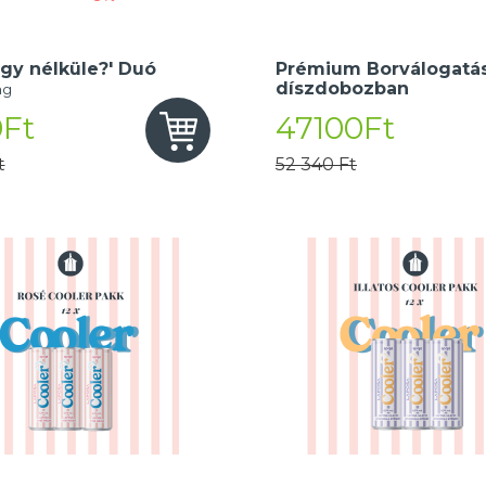
gy nélküle?' Duó
Prémium Borválogatás
díszdobozban
ng
Ft
47100Ft
t
52 340 Ft