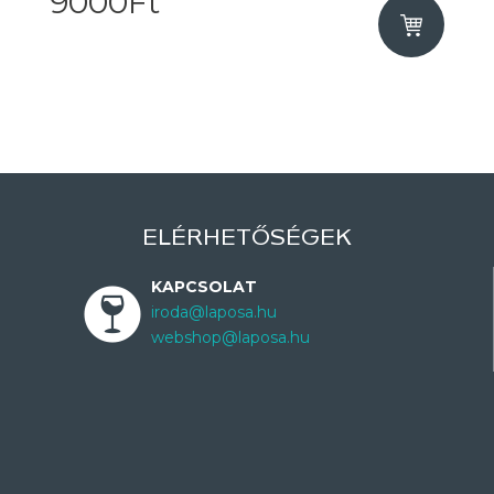
9000Ft
ELÉRHETŐSÉGEK
KAPCSOLAT
iroda@laposa.hu
webshop@laposa.hu