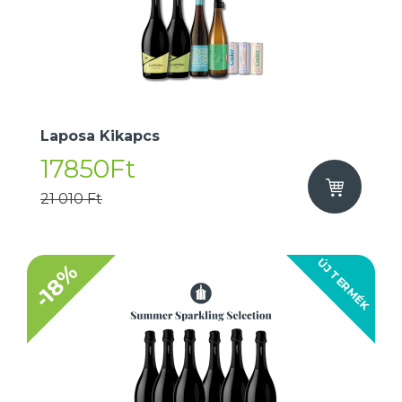
Laposa Kikapcs
17850Ft
21 010 Ft
ÚJ TERMÉK
-18%