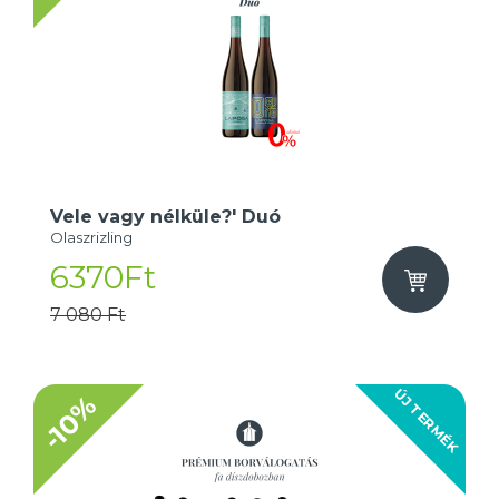
Vele vagy nélküle?' Duó
Olaszrizling
6370Ft
7 080 Ft
ÚJ TERMÉK
-10%