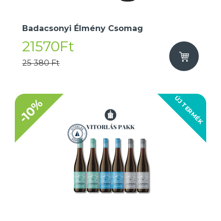
Badacsonyi Élmény Csomag
21570Ft
25 380 Ft
ÚJ TERMÉK
-10%