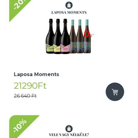
-20%
Laposa Moments
21290Ft
26 640 Ft
-10%