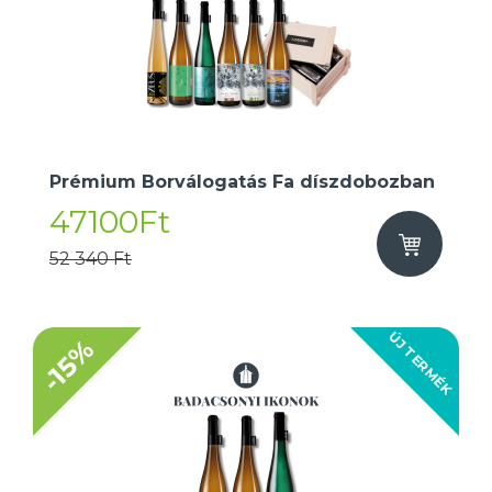
Prémium Borválogatás Fa díszdobozban
47100Ft
52 340 Ft
ÚJ TERMÉK
-15%