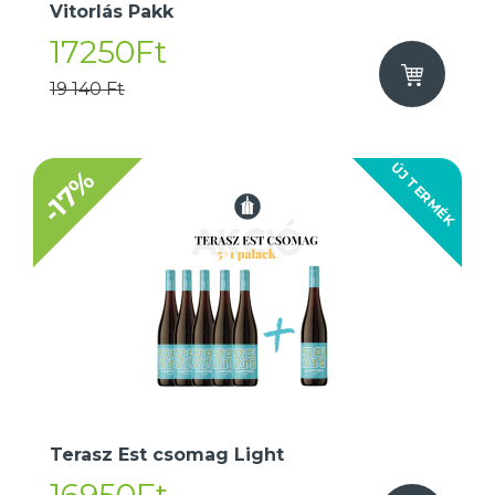
Vitorlás Pakk
17250Ft
19 140 Ft
ÚJ TERMÉK
-17%
Terasz Est csomag Light