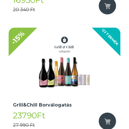
16950Ft
20 340 Ft
ÚJ TERMÉK
-15%
Grill&Chill Borválogatás
23790Ft
27 990 Ft