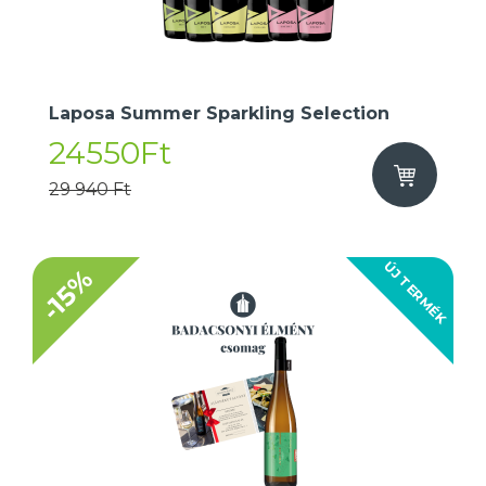
Laposa Summer Sparkling Selection
24550Ft
29 940 Ft
ÚJ TERMÉK
-15%