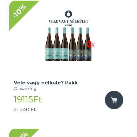
-10%
Vele vagy nélküle? Pakk
Olaszrizling
19115Ft
21 240 Ft