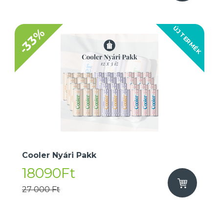
ÚJ TERMÉK
-33%
Cooler Nyári Pakk
18090Ft
27 000 Ft